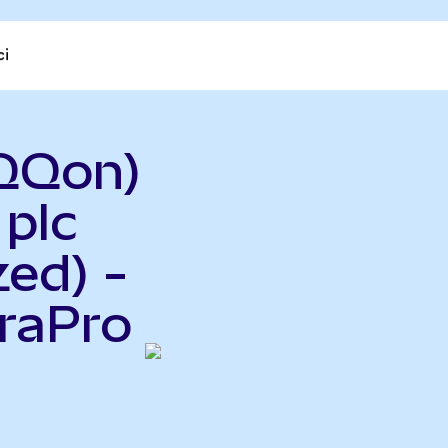
ci
QQon)
plc
ed) -
raPro