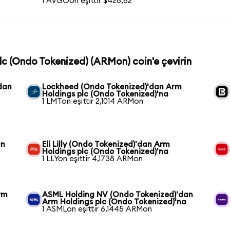
1 AVGOon eşittir $426,62
plc (Ondo Tokenized) (ARMon) coin'e çevirin
dan
Lockheed (Ondo Tokenized)'dan Arm
Holdings plc (Ondo Tokenized)'na
1 LMTon eşittir 2,1014 ARMon
an
Eli Lilly (Ondo Tokenized)'dan Arm
Holdings plc (Ondo Tokenized)'na
1 LLYon eşittir 4,1738 ARMon
rm
ASML Holding NV (Ondo Tokenized)'dan
Arm Holdings plc (Ondo Tokenized)'na
1 ASMLon eşittir 6,1445 ARMon