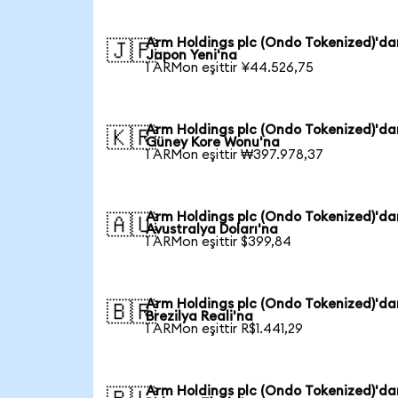
Arm Holdings plc (Ondo Tokenized)'da
🇯🇵
Japon Yeni'na
1 ARMon eşittir ¥44.526,75
Arm Holdings plc (Ondo Tokenized)'da
🇰🇷
Güney Kore Wonu'na
1 ARMon eşittir ₩397.978,37
Arm Holdings plc (Ondo Tokenized)'da
🇦🇺
Avustralya Doları'na
1 ARMon eşittir $399,84
Arm Holdings plc (Ondo Tokenized)'da
🇧🇷
Brezilya Reali'na
1 ARMon eşittir R$1.441,29
Arm Holdings plc (Ondo Tokenized)'da