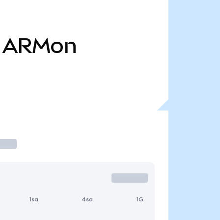
ARMon
1sa
4sa
1G