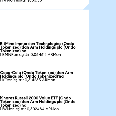
1 IWMon eşittir $303,56
BitMine Immersion Technologies (Ondo
Tokenized)'dan Arm Holdings plc (Ondo
Tokenized)'na
1 BMNRon eşittir 0,064612 ARMon
Coca-Cola (Ondo Tokenized)'dan Arm
Holdings plc (Ondo Tokenized)'na
1 KOon eşittir 0,314285 ARMon
iShares Russell 2000 Value ETF (Ondo
Tokenized)'dan Arm Holdings plc (Ondo
Tokenized)'na
1 IWNon eşittir 0,802484 ARMon