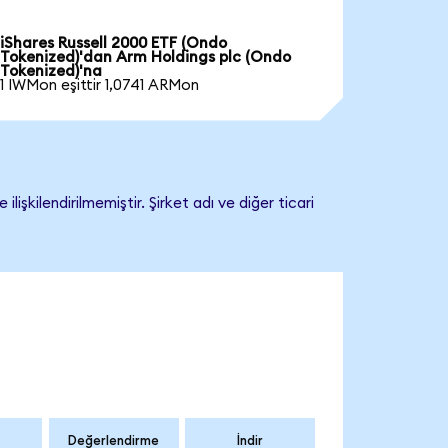
iShares Russell 2000 ETF (Ondo
Tokenized)'dan Arm Holdings plc (Ondo
Tokenized)'na
1 IWMon eşittir 1,0741 ARMon
kilendirilmemiştir. Şirket adı ve diğer ticari
Değerlendirme
İndir