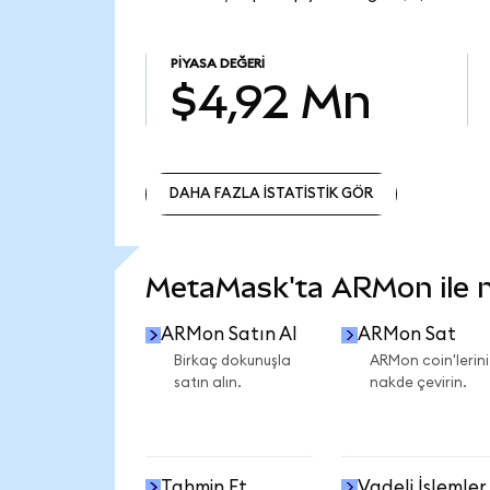
PIYASA DEĞERI
$4,92 Mn
DAHA FAZLA İSTATİSTİK GÖR
DAHA FAZLA İSTATİSTİK GÖR
MetaMask'ta ARMon ile ne
ARMon Satın Al
ARMon Sat
Birkaç dokunuşla
ARMon coin'lerini
satın alın.
nakde çevirin.
Tahmin Et
Vadeli İşlemler