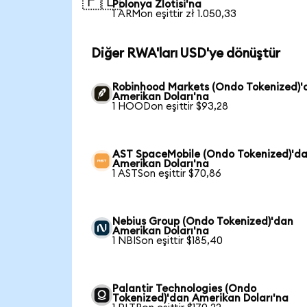
🇵🇱
Polonya Zlotisi'na
1 ARMon eşittir zł 1.050,33
Diğer RWA'ları USD'ye dönüştür
Robinhood Markets (Ondo Tokenized)'
Amerikan Doları'na
1 HOODon eşittir $93,28
AST SpaceMobile (Ondo Tokenized)'d
Amerikan Doları'na
1 ASTSon eşittir $70,86
Nebius Group (Ondo Tokenized)'dan
Amerikan Doları'na
1 NBISon eşittir $185,40
Palantir Technologies (Ondo
Tokenized)'dan Amerikan Doları'na