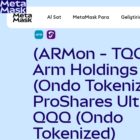
Al Sat
MetaMask Para
Geliştiri
(ARMon - TQ
Arm Holdings 
(Ondo Tokeniz
ProShares Ult
QQQ (Ondo
Tokenized)