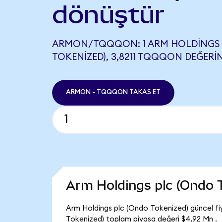
dönüştür
ARMON/TQQQON: 1 ARM HOLDINGS 
TOKENIZED), 3,8211 TQQQON DEĞERIN
ARMON - TQQQON TAKAS ET
Arm Holdings plc (Ondo 
Arm Holdings plc (Ondo Tokenized) güncel fi
Tokenized) toplam piyasa değeri $4,92 Mn .