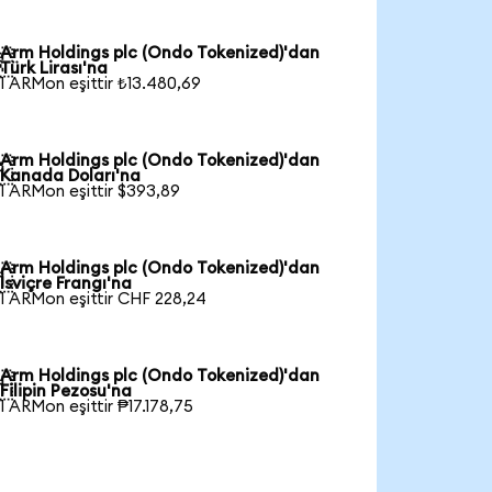
Arm Holdings plc (Ondo Tokenized)'dan

Türk Lirası'na
1 ARMon eşittir ₺13.480,69
Arm Holdings plc (Ondo Tokenized)'dan

Kanada Doları'na
1 ARMon eşittir $393,89
Arm Holdings plc (Ondo Tokenized)'dan

İsviçre Frangı'na
1 ARMon eşittir CHF 228,24
Arm Holdings plc (Ondo Tokenized)'dan

Filipin Pezosu'na
1 ARMon eşittir ₱17.178,75