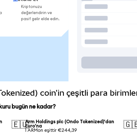
Kriptonuzu
a
değerlendirin ve
pasif gelir elde edin.
kenized) coin'in çeşitli para biriml
kuru bugün ne kadar?
n
Arm Holdings plc (Ondo Tokenized)'dan
🇪🇺
🇬
Euro'na
1 ARMon eşittir €244,39