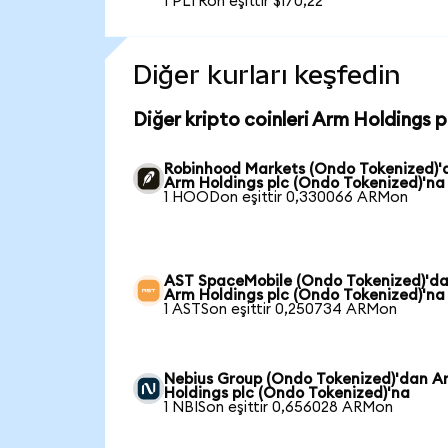
1 PLTRon eşittir $170,22
Diğer kurları keşfedin
Diğer kripto coinleri Arm Holdings 
Robinhood Markets (Ondo Tokenized)'
Arm Holdings plc (Ondo Tokenized)'na
1 HOODon eşittir 0,330066 ARMon
AST SpaceMobile (Ondo Tokenized)'d
Arm Holdings plc (Ondo Tokenized)'na
1 ASTSon eşittir 0,250734 ARMon
Nebius Group (Ondo Tokenized)'dan A
Holdings plc (Ondo Tokenized)'na
1 NBISon eşittir 0,656028 ARMon