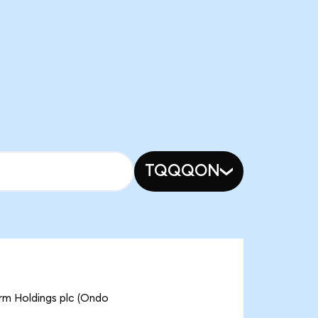
TQQQON
rm Holdings plc (Ondo