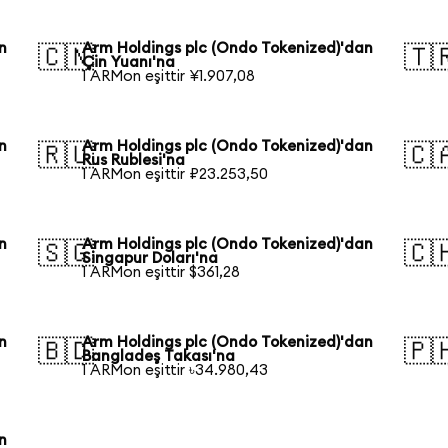
n
Arm Holdings plc (Ondo Tokenized)'dan
🇨🇳
🇹
Çin Yuanı'na
1 ARMon eşittir ¥1.907,08
n
Arm Holdings plc (Ondo Tokenized)'dan
🇷🇺
🇨
Rus Rublesi'na
1 ARMon eşittir ₽23.253,50
n
Arm Holdings plc (Ondo Tokenized)'dan
🇸🇬
🇨
Singapur Doları'na
1 ARMon eşittir $361,28
n
Arm Holdings plc (Ondo Tokenized)'dan
🇧🇩
🇵
Bangladeş Takası'na
1 ARMon eşittir ৳34.980,43
n