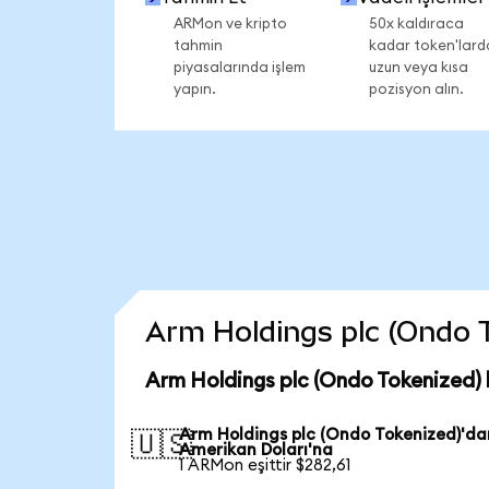
ARMon ve kripto
50x kaldıraca
tahmin
kadar token'lard
piyasalarında işlem
uzun veya kısa
yapın.
pozisyon alın.
Arm Holdings plc (Ondo To
Arm Holdings plc (Ondo Tokenized) 
Arm Holdings plc (Ondo Tokenized)'da
🇺🇸
Amerikan Doları'na
1 ARMon eşittir $282,61