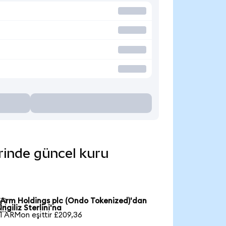
erinde güncel kuru
Arm Holdings plc (Ondo Tokenized)'dan

İngiliz Sterlini'na
1 ARMon eşittir £209,36