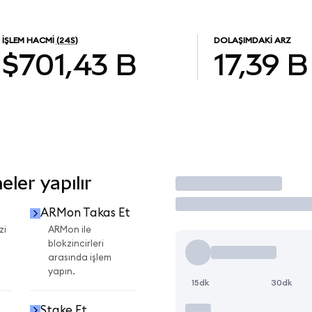
İŞLEM HACMI
(24S)
DOLAŞIMDAKI ARZ
$701,43 B
17,39 B
ler yapılır
İşlem Yap
ARMon Takas Et
zi
ARMon ile
blokzincirleri
arasında işlem
yapın.
15dk
30dk
Stake Et