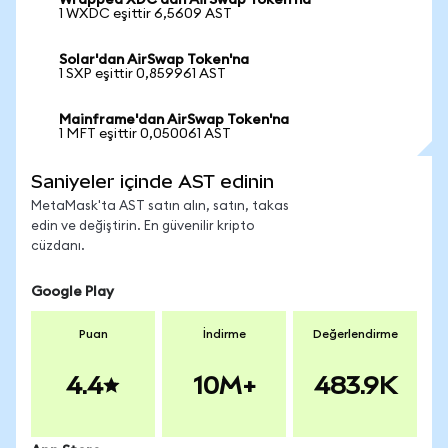
Wrapped XDC'dan AirSwap Token'na
1 WXDC eşittir 6,5609 AST
Solar'dan AirSwap Token'na
1 SXP eşittir 0,859961 AST
Mainframe'dan AirSwap Token'na
1 MFT eşittir 0,050061 AST
Saniyeler içinde AST edinin
MetaMask'ta AST satın alın, satın, takas
edin ve değiştirin. En güvenilir kripto
cüzdanı.
Google Play
Puan
İndirme
Değerlendirme
4.4
10M+
483.9K