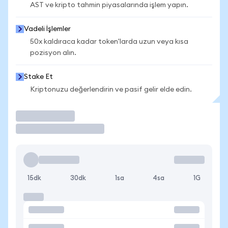
AST ve kripto tahmin piyasalarında işlem yapın.
Vadeli İşlemler
50x kaldıraca kadar token'larda uzun veya kısa
pozisyon alın.
Stake Et
Kriptonuzu değerlendirin ve pasif gelir elde edin.
İşlem Yap
15dk
30dk
1sa
4sa
1G