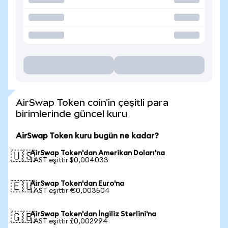
AirSwap Token coin'in çeşitli para
birimlerinde güncel kuru
AirSwap Token kuru bugün ne kadar?
AirSwap Token'dan Amerikan Doları'na
🇺🇸
1 AST eşittir $0,004033
AirSwap Token'dan Euro'na
🇪🇺
1 AST eşittir €0,003504
AirSwap Token'dan İngiliz Sterlini'na
🇬🇧
1 AST eşittir £0,002994