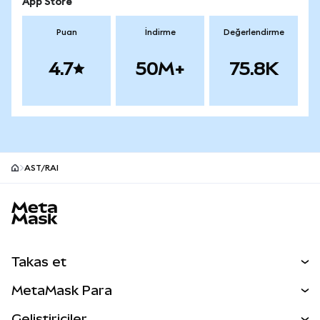
App Store
Puan
İndirme
Değerlendirme
4.7
50M+
75.8K
AST/RAI
MetaMask site alt bilgisi
Takas et
Takas İşlemleri
MetaMask Para
Tahmin Et
YENİ
Kripto Al
Geliştiriciler