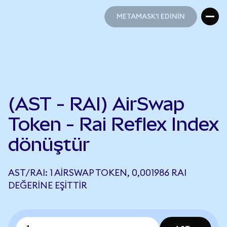
METAMASK'I EDİNİN
METAMASK'I EDİNİN
(AST - RAI) AirSwap
Token - Rai Reflex Index
dönüştür
AST/RAI: 1 AIRSWAP TOKEN, 0,001986 RAI
DEĞERINE EŞITTIR