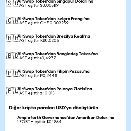
AirSwap Token'dan Singapur Doları'na
🇸🇬
1 AST eşittir $0,005119
AirSwap Token'dan İsviçre Frangı'na
🇨🇭
1 AST eşittir CHF 0,003259
AirSwap Token'dan Brezilya Reali'na
🇧🇷
1 AST eşittir R$0,0206
AirSwap Token'dan Bangladeş Takası'na
🇧🇩
1 AST eşittir ৳0,4977
AirSwap Token'dan Filipin Pezosu'na
🇵🇭
1 AST eşittir ₱0,2448
AirSwap Token'dan Polonya Zlotisi'na
🇵🇱
1 AST eşittir zł 0,015
Diğer kripto paraları USD'ye dönüştürün
Ampleforth Governance'dan Amerikan Doları'na
1 FORTH eşittir $0,1964