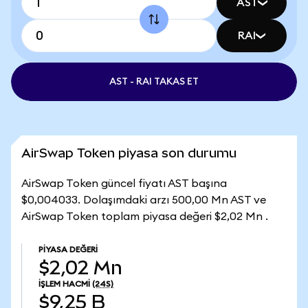
AST
RAI
AST - RAI TAKAS ET
AirSwap Token piyasa son durumu
AirSwap Token güncel fiyatı AST başına
$0,004033. Dolaşımdaki arzı 500,00 Mn AST ve
AirSwap Token toplam piyasa değeri $2,02 Mn .
PIYASA DEĞERI
$2,02 Mn
İŞLEM HACMI
(24S)
$9,25 B