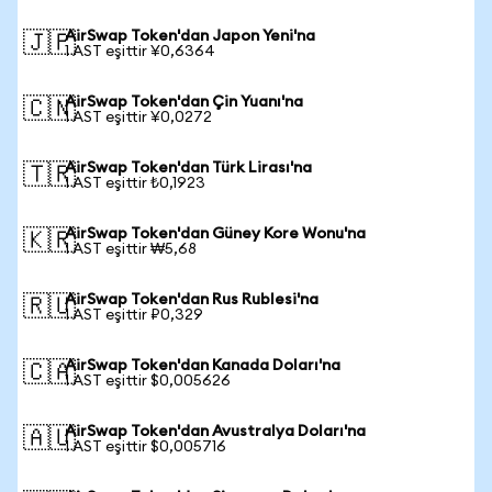
AirSwap Token'dan Japon Yeni'na
🇯🇵
1 AST eşittir ¥0,6364
AirSwap Token'dan Çin Yuanı'na
🇨🇳
1 AST eşittir ¥0,0272
AirSwap Token'dan Türk Lirası'na
🇹🇷
1 AST eşittir ₺0,1923
AirSwap Token'dan Güney Kore Wonu'na
🇰🇷
1 AST eşittir ₩5,68
AirSwap Token'dan Rus Rublesi'na
🇷🇺
1 AST eşittir ₽0,329
AirSwap Token'dan Kanada Doları'na
🇨🇦
1 AST eşittir $0,005626
AirSwap Token'dan Avustralya Doları'na
🇦🇺
1 AST eşittir $0,005716