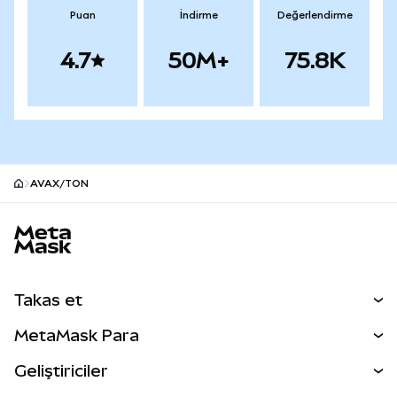
Puan
İndirme
Değerlendirme
4.7
50M+
75.8K
AVAX/TON
MetaMask site alt bilgisi
Takas et
Takas İşlemleri
MetaMask Para
Tahmin Et
YENİ
Kripto Al
Geliştiriciler
Perps
YENİ
MetaMask Kart
Dökümantasyon