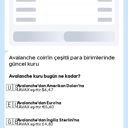
Avalanche coin'in çeşitli para birimlerinde
güncel kuru
Avalanche kuru bugün ne kadar?
Avalanche'dan Amerikan Doları'na
🇺🇸
1 AVAX eşittir $6,47
Avalanche'dan Euro'na
🇪🇺
1 AVAX eşittir €5,60
Avalanche'dan İngiliz Sterlini'na
🇬🇧
1 AVAX eşittir £4,80