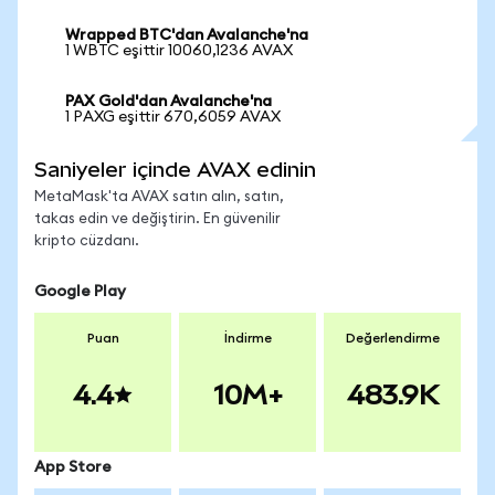
Wrapped BTC'dan Avalanche'na
1 WBTC eşittir 10060,1236 AVAX
PAX Gold'dan Avalanche'na
1 PAXG eşittir 670,6059 AVAX
Saniyeler içinde AVAX edinin
MetaMask'ta AVAX satın alın, satın,
takas edin ve değiştirin. En güvenilir
kripto cüzdanı.
Google Play
Puan
İndirme
Değerlendirme
4.4
10M+
483.9K
App Store