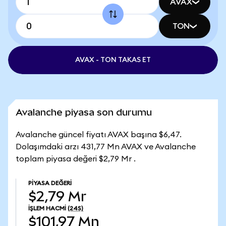
AVAX
TON
AVAX - TON TAKAS ET
Avalanche piyasa son durumu
Avalanche güncel fiyatı AVAX başına $6,47.
Dolaşımdaki arzı 431,77 Mn AVAX ve Avalanche
toplam piyasa değeri $2,79 Mr .
PIYASA DEĞERI
$2,79 Mr
İŞLEM HACMI
(24S)
$101,97 Mn