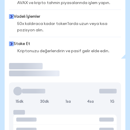
AVAX ve kripto tahmin piyasalarında işlem yapın.
Vadeli İşlemler
50x kaldıraca kadar token'larda uzun veya kısa
pozisyon alın.
Stake Et
Kriptonuzu değerlendirin ve pasif gelir elde edin.
İşlem Yap
15dk
30dk
1sa
4sa
1G