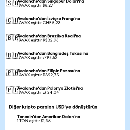
Avalanche'dan Singapur Doları'na
🇸🇬
1 AVAX eşittir $8,27
Avalanche'dan İsviçre Frangı'na
🇨🇭
1 AVAX eşittir CHF 5,23
Avalanche'dan Brezilya Reali'na
🇧🇷
1 AVAX eşittir R$32,98
Avalanche'dan Bangladeş Takası'na
🇧🇩
1 AVAX eşittir ৳798,52
Avalanche'dan Filipin Pezosu'na
🇵🇭
1 AVAX eşittir ₱392,75
Avalanche'dan Polonya Zlotisi'na
🇵🇱
1 AVAX eşittir zł 24,04
Diğer kripto paraları USD'ye dönüştürün
Toncoin'dan Amerikan Doları'na
1 TON eşittir $1,36