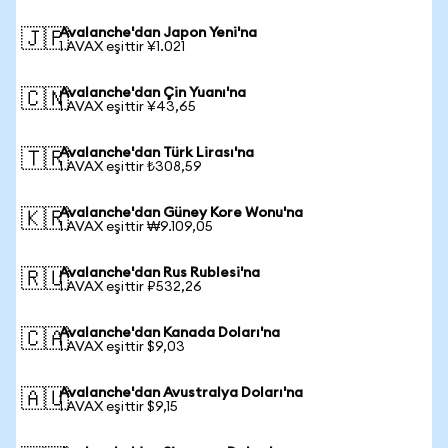
Avalanche'dan Japon Yeni'na
🇯🇵
1 AVAX eşittir ¥1.021
Avalanche'dan Çin Yuanı'na
🇨🇳
1 AVAX eşittir ¥43,65
Avalanche'dan Türk Lirası'na
🇹🇷
1 AVAX eşittir ₺308,59
Avalanche'dan Güney Kore Wonu'na
🇰🇷
1 AVAX eşittir ₩9.109,05
Avalanche'dan Rus Rublesi'na
🇷🇺
1 AVAX eşittir ₽532,26
Avalanche'dan Kanada Doları'na
🇨🇦
1 AVAX eşittir $9,03
Avalanche'dan Avustralya Doları'na
🇦🇺
1 AVAX eşittir $9,15