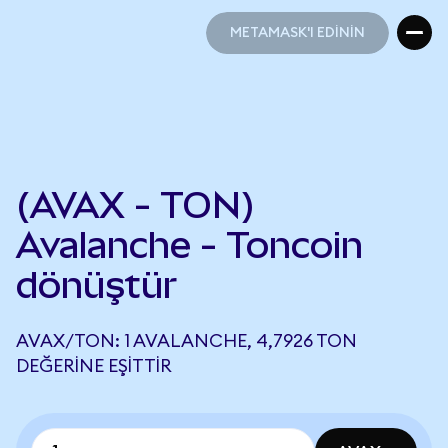
METAMASK'I EDİNİN
METAMASK'I EDİNİN
(AVAX - TON)
Avalanche - Toncoin
dönüştür
AVAX/TON: 1 AVALANCHE, 4,7926 TON
DEĞERINE EŞITTIR