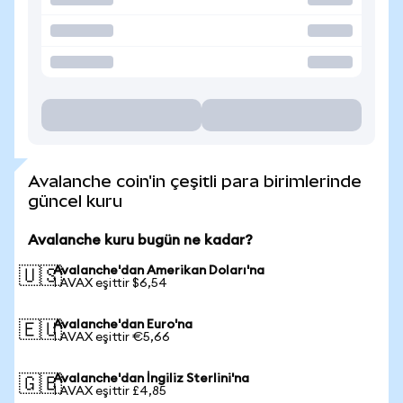
Avalanche coin'in çeşitli para birimlerinde
güncel kuru
Avalanche kuru bugün ne kadar?
Avalanche'dan Amerikan Doları'na
🇺🇸
1 AVAX eşittir $6,54
Avalanche'dan Euro'na
🇪🇺
1 AVAX eşittir €5,66
Avalanche'dan İngiliz Sterlini'na
🇬🇧
1 AVAX eşittir £4,85