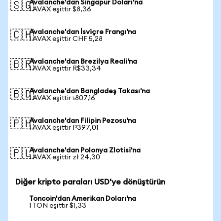
Avalanche'dan Singapur Doları'na
🇸🇬
1 AVAX eşittir $8,36
Avalanche'dan İsviçre Frangı'na
🇨🇭
1 AVAX eşittir CHF 5,28
Avalanche'dan Brezilya Reali'na
🇧🇷
1 AVAX eşittir R$33,34
Avalanche'dan Bangladeş Takası'na
🇧🇩
1 AVAX eşittir ৳807,16
Avalanche'dan Filipin Pezosu'na
🇵🇭
1 AVAX eşittir ₱397,01
Avalanche'dan Polonya Zlotisi'na
🇵🇱
1 AVAX eşittir zł 24,30
Diğer kripto paraları USD'ye dönüştürün
Toncoin'dan Amerikan Doları'na
1 TON eşittir $1,33