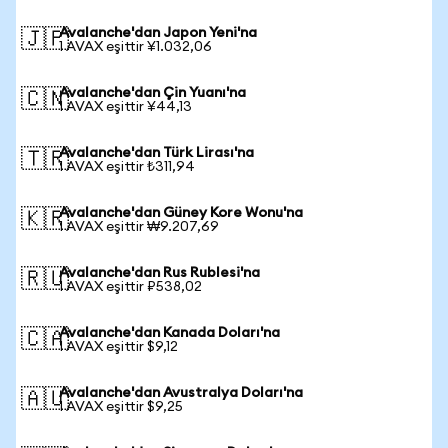
Avalanche'dan Japon Yeni'na
🇯🇵
1 AVAX eşittir ¥1.032,06
Avalanche'dan Çin Yuanı'na
🇨🇳
1 AVAX eşittir ¥44,13
Avalanche'dan Türk Lirası'na
🇹🇷
1 AVAX eşittir ₺311,94
Avalanche'dan Güney Kore Wonu'na
🇰🇷
1 AVAX eşittir ₩9.207,69
Avalanche'dan Rus Rublesi'na
🇷🇺
1 AVAX eşittir ₽538,02
Avalanche'dan Kanada Doları'na
🇨🇦
1 AVAX eşittir $9,12
Avalanche'dan Avustralya Doları'na
🇦🇺
1 AVAX eşittir $9,25