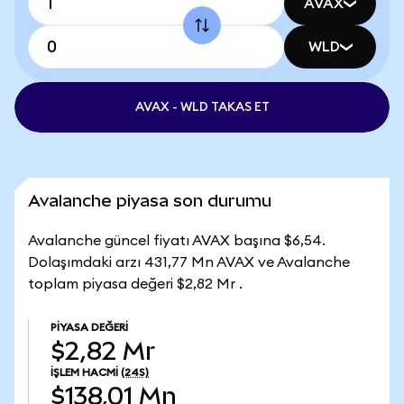
AVAX
WLD
AVAX - WLD TAKAS ET
Avalanche piyasa son durumu
Avalanche güncel fiyatı AVAX başına $6,54.
Dolaşımdaki arzı 431,77 Mn AVAX ve Avalanche
toplam piyasa değeri $2,82 Mr .
PIYASA DEĞERI
$2,82 Mr
İŞLEM HACMI
(24S)
$138,01 Mn