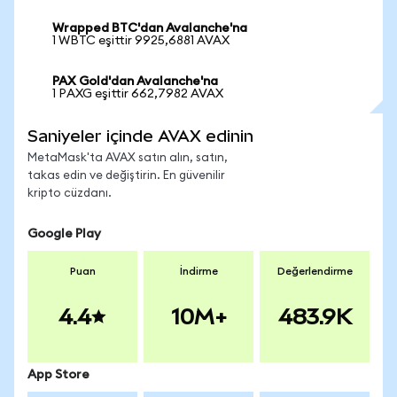
Wrapped BTC'dan Avalanche'na
1 WBTC eşittir 9925,6881 AVAX
PAX Gold'dan Avalanche'na
1 PAXG eşittir 662,7982 AVAX
Saniyeler içinde AVAX edinin
MetaMask'ta AVAX satın alın, satın,
takas edin ve değiştirin. En güvenilir
kripto cüzdanı.
Google Play
Puan
İndirme
Değerlendirme
4.4
10M+
483.9K
App Store