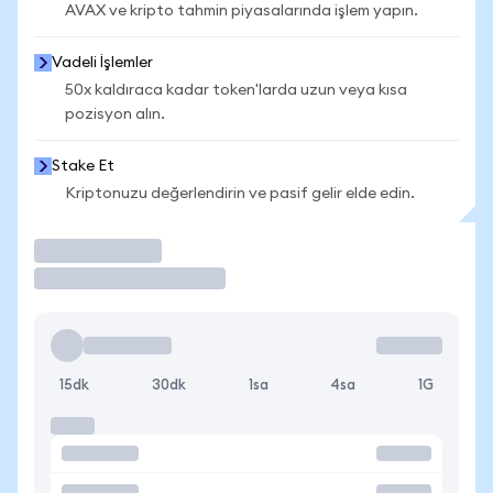
AVAX ve kripto tahmin piyasalarında işlem yapın.
Vadeli İşlemler
50x kaldıraca kadar token'larda uzun veya kısa
pozisyon alın.
Stake Et
Kriptonuzu değerlendirin ve pasif gelir elde edin.
İşlem Yap
15dk
30dk
1sa
4sa
1G