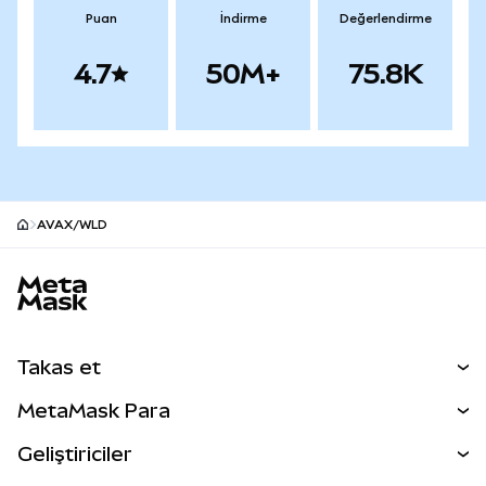
Puan
İndirme
Değerlendirme
4.7
50M+
75.8K
AVAX/WLD
MetaMask site alt bilgisi
Takas et
Takas İşlemleri
MetaMask Para
Tahmin Et
YENİ
Kripto Al
Geliştiriciler
Perps
YENİ
MetaMask Kart
Dökümantasyon