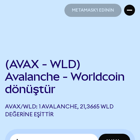
METAMASK'I EDİNİN
METAMASK'I EDİNİN
(AVAX - WLD)
Avalanche - Worldcoin
dönüştür
AVAX/WLD: 1 AVALANCHE, 21,3665 WLD
DEĞERINE EŞITTIR