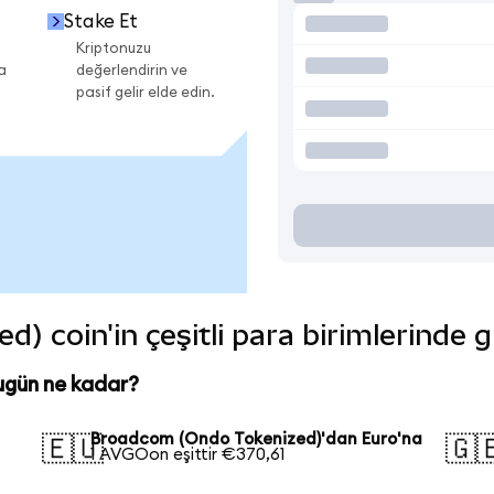
Stake Et
Kriptonuzu
a
değerlendirin ve
pasif gelir elde edin.
 coin'in çeşitli para birimlerinde 
ugün ne kadar?
Broadcom (Ondo Tokenized)'dan Euro'na
🇪🇺
🇬
1 AVGOon eşittir €370,61