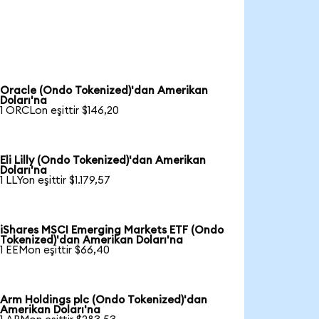
Oracle (Ondo Tokenized)'dan Amerikan
Doları'na
1 ORCLon eşittir $146,20
Eli Lilly (Ondo Tokenized)'dan Amerikan
Doları'na
1 LLYon eşittir $1.179,57
iShares MSCI Emerging Markets ETF (Ondo
Tokenized)'dan Amerikan Doları'na
1 EEMon eşittir $66,40
Arm Holdings plc (Ondo Tokenized)'dan
Amerikan Doları'na