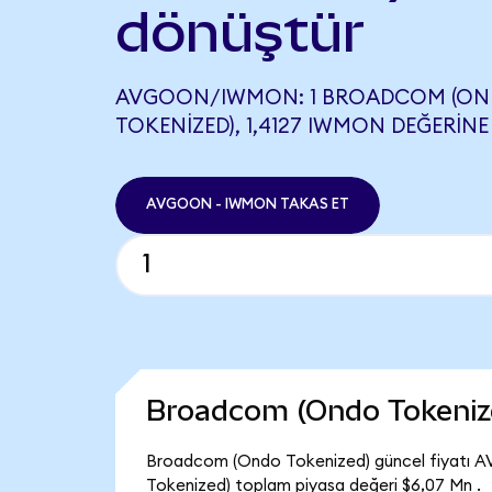
dönüştür
AVGOON/IWMON: 1 BROADCOM (O
TOKENIZED), 1,4127 IWMON DEĞERINE 
AVGOON - IWMON TAKAS ET
Broadcom (Ondo Tokeniz
Broadcom (Ondo Tokenized) güncel fiyatı A
Tokenized) toplam piyasa değeri $6,07 Mn .