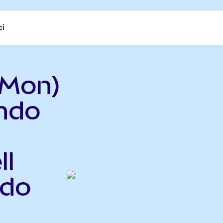
ci
WMon)
ndo
ll
ndo