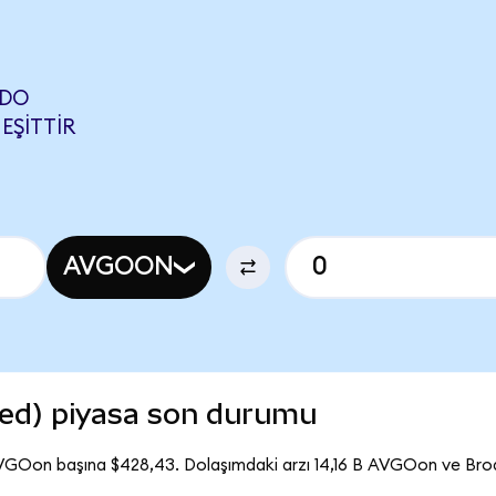
NDO
EŞITTIR
AVGOON
ed) piyasa son durumu
VGOon başına $428,43. Dolaşımdaki arzı 14,16 B AVGOon ve B