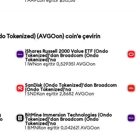
1 AAPLon eşittir $313,56
do Tokenized) (AVGOon) coin'e çevirin
iShares Russell 2000 Value ETF (Ondo
Tokenized)'dan Broadcom (Ondo
Tokenized)'na
1 IWNon eşittir 0,529351 AVGOon
SanDisk (Ondo Tokenized)'dan Broadcom
(Ondo Tokenized)'na
1 SNDKon eşittir 2,8682 AVGOon
g
BitMine Immersion Technologies (Ondo
o
Tokenized)'dan Broadcom (Ondo
Tokenized)'na
1 BMNRon eşittir 0,042621 AVGOon