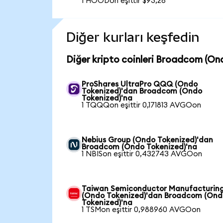
1 HOODon eşittir $93,28
Diğer kurları keşfedin
Diğer kripto coinleri Broadcom (On
ProShares UltraPro QQQ (Ondo
Tokenized)'dan Broadcom (Ondo
Tokenized)'na
1 TQQQon eşittir 0,171813 AVGOon
Nebius Group (Ondo Tokenized)'dan
Broadcom (Ondo Tokenized)'na
1 NBISon eşittir 0,432743 AVGOon
Taiwan Semiconductor Manufacturin
(Ondo Tokenized)'dan Broadcom (Ond
Tokenized)'na
1 TSMon eşittir 0,988960 AVGOon