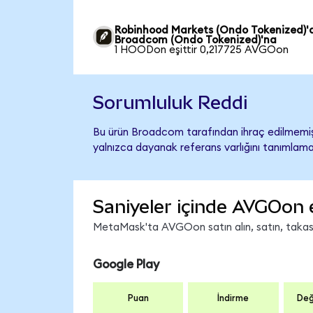
Robinhood Markets (Ondo Tokenized)'
Broadcom (Ondo Tokenized)'na
1 HOODon eşittir 0,217725 AVGOon
Sorumluluk Reddi
Bu ürün Broadcom tarafından ihraç edilmemiş, 
yalnızca dayanak referans varlığını tanımlama
Saniyeler içinde AVGOon 
MetaMask'ta AVGOon satın alın, satın, takas ed
Google Play
Puan
İndirme
Değ