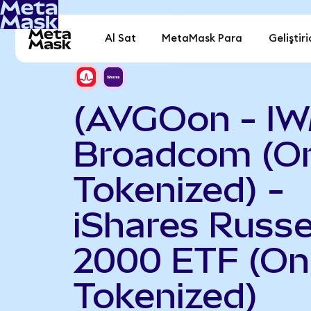
Al Sat
MetaMask Para
Geliştiri
(AVGOon - I
Broadcom (O
Tokenized) -
iShares Russe
2000 ETF (O
Tokenized)