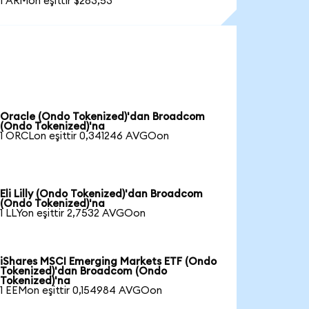
1 ARMon eşittir $283,53
Oracle (Ondo Tokenized)'dan Broadcom
(Ondo Tokenized)'na
1 ORCLon eşittir 0,341246 AVGOon
Eli Lilly (Ondo Tokenized)'dan Broadcom
(Ondo Tokenized)'na
1 LLYon eşittir 2,7532 AVGOon
iShares MSCI Emerging Markets ETF (Ondo
Tokenized)'dan Broadcom (Ondo
Tokenized)'na
1 EEMon eşittir 0,154984 AVGOon