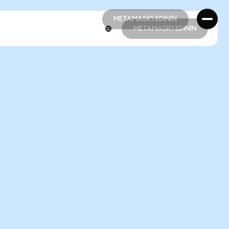
METAMASK'I EDİNİN
METAMASK'I EDİNİN
METAMASK'I EDİNİN
METAMASK'I EDİNİN