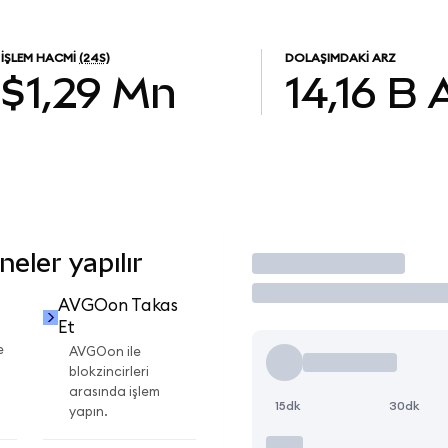
İŞLEM HACMI
(24S)
DOLAŞIMDAKI ARZ
$1,29 Mn
14,16 B
eler yapılır
İşlem Yap
AVGOon Takas
Et
e
AVGOon ile
blokzincirleri
arasında işlem
15dk
30dk
yapın.