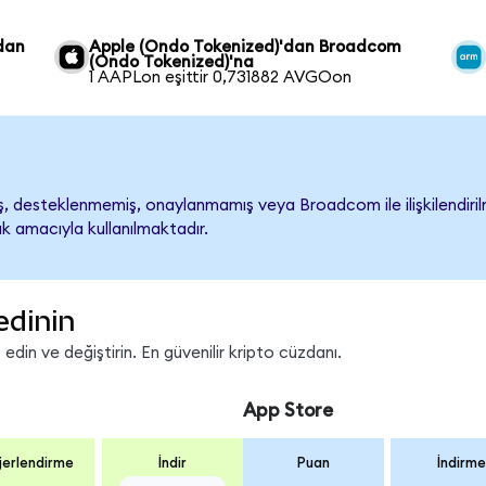
dan
Apple (Ondo Tokenized)'dan Broadcom
(Ondo Tokenized)'na
1 AAPLon eşittir 0,731882 AVGOon
desteklenmemiş, onaylanmamış veya Broadcom ile ilişkilendirilmem
k amacıyla kullanılmaktadır.
edinin
in ve değiştirin. En güvenilir kripto cüzdanı.
App Store
erlendirme
İndir
Puan
İndirme