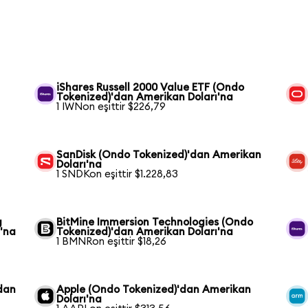
iShares Russell 2000 Value ETF (Ondo
Tokenized)'dan Amerikan Doları'na
1 IWNon eşittir $226,79
SanDisk (Ondo Tokenized)'dan Amerikan
Doları'na
1 SNDKon eşittir $1.228,83
g
BitMine Immersion Technologies (Ondo
'na
Tokenized)'dan Amerikan Doları'na
1 BMNRon eşittir $18,26
dan
Apple (Ondo Tokenized)'dan Amerikan
Doları'na