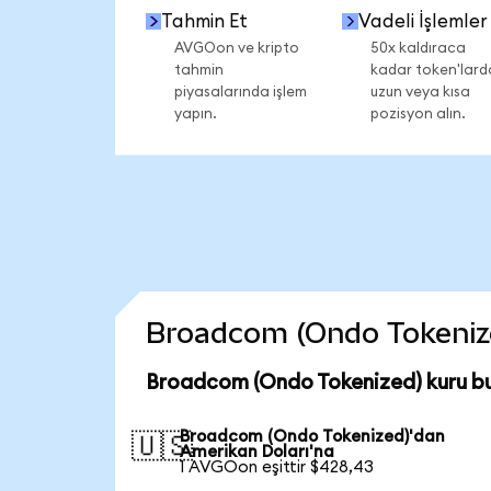
Tahmin Et
Vadeli İşlemler
AVGOon ve kripto
50x kaldıraca
tahmin
kadar token'lard
piyasalarında işlem
uzun veya kısa
yapın.
pozisyon alın.
Broadcom (Ondo Tokenized)
Broadcom (Ondo Tokenized) kuru b
Broadcom (Ondo Tokenized)'dan
🇺🇸
Amerikan Doları'na
1 AVGOon eşittir $428,43