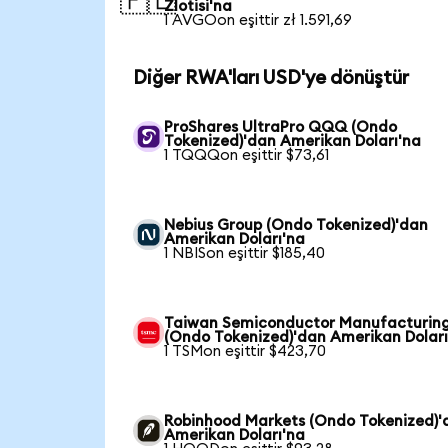
🇵🇱
Zlotisi'na
1 AVGOon eşittir zł 1.591,69
Diğer RWA'ları USD'ye dönüştür
ProShares UltraPro QQQ (Ondo
Tokenized)'dan Amerikan Doları'na
1 TQQQon eşittir $73,61
Nebius Group (Ondo Tokenized)'dan
Amerikan Doları'na
1 NBISon eşittir $185,40
Taiwan Semiconductor Manufacturin
(Ondo Tokenized)'dan Amerikan Doları
1 TSMon eşittir $423,70
Robinhood Markets (Ondo Tokenized)'
Amerikan Doları'na