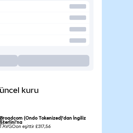
güncel kuru
Broadcom (Ondo Tokenized)'dan İngiliz

Sterlini'na
1 AVGOon eşittir £317,56