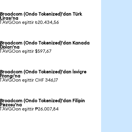
Broadcom (Ondo Tokenized)'dan Türk

Lirası'na
1 AVGOon eşittir ₺20.434,56
Broadcom (Ondo Tokenized)'dan Kanada

Doları'na
1 AVGOon eşittir $597,67
Broadcom (Ondo Tokenized)'dan İsviçre

Frangı'na
1 AVGOon eşittir CHF 346,17
Broadcom (Ondo Tokenized)'dan Filipin

Pezosu'na
1 AVGOon eşittir ₱26.007,84