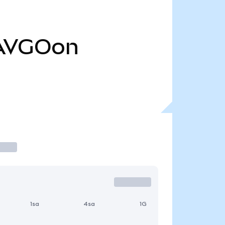
AVGOon
1sa
4sa
1G