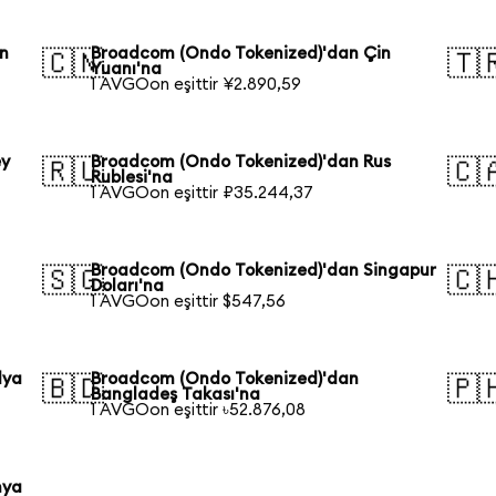
n
Broadcom (Ondo Tokenized)'dan Çin
🇨🇳
🇹
Yuanı'na
1 AVGOon eşittir ¥2.890,59
ey
Broadcom (Ondo Tokenized)'dan Rus
🇷🇺
🇨
Rublesi'na
1 AVGOon eşittir ₽35.244,37
Broadcom (Ondo Tokenized)'dan Singapur
🇸🇬
🇨
Doları'na
1 AVGOon eşittir $547,56
lya
Broadcom (Ondo Tokenized)'dan
🇧🇩
🇵
Bangladeş Takası'na
1 AVGOon eşittir ৳52.876,08
nya