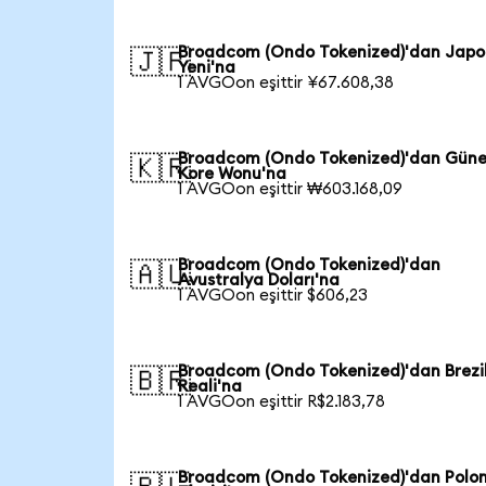
Broadcom (Ondo Tokenized)'dan Japo
🇯🇵
Yeni'na
1 AVGOon eşittir ¥67.608,38
Broadcom (Ondo Tokenized)'dan Gün
🇰🇷
Kore Wonu'na
1 AVGOon eşittir ₩603.168,09
Broadcom (Ondo Tokenized)'dan
🇦🇺
Avustralya Doları'na
1 AVGOon eşittir $606,23
Broadcom (Ondo Tokenized)'dan Brezi
🇧🇷
Reali'na
1 AVGOon eşittir R$2.183,78
Broadcom (Ondo Tokenized)'dan Polo