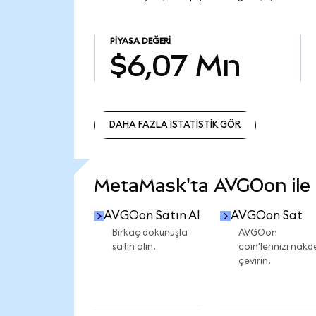
PIYASA DEĞERI
$6,07 Mn
DAHA FAZLA İSTATİSTİK GÖR
DAHA FAZLA İSTATİSTİK GÖR
MetaMask'ta AVGOon ile n
AVGOon Satın Al
AVGOon Sat
Birkaç dokunuşla
AVGOon
satın alın.
coin'lerinizi nakd
çevirin.