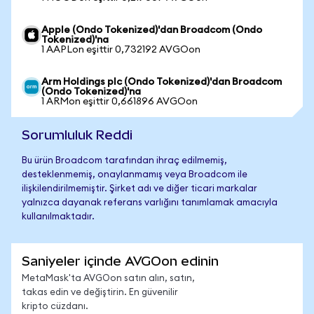
Apple (Ondo Tokenized)'dan Broadcom (Ondo
Tokenized)'na
1 AAPLon eşittir 0,732192 AVGOon
Arm Holdings plc (Ondo Tokenized)'dan Broadcom
(Ondo Tokenized)'na
1 ARMon eşittir 0,661896 AVGOon
Sorumluluk Reddi
Bu ürün Broadcom tarafından ihraç edilmemiş,
desteklenmemiş, onaylanmamış veya Broadcom ile
ilişkilendirilmemiştir. Şirket adı ve diğer ticari markalar
yalnızca dayanak referans varlığını tanımlamak amacıyla
kullanılmaktadır.
Saniyeler içinde AVGOon edinin
MetaMask'ta AVGOon satın alın, satın,
takas edin ve değiştirin. En güvenilir
kripto cüzdanı.