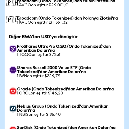
Broadcom (Ondo Tokenized)'dan Filipin Pezosu'na
🇵🇭
1 AVGOon eşittir ₱26.001,61
Broadcom (Ondo Tokenized)'dan Polonya Zlotisi'na
🇵🇱
1 AVGOon eşittir zł 1.591,32
Diğer RWA'ları USD'ye dönüştür
ProShares UltraPro QQQ (Ondo Tokenized)'dan
Amerikan Doları'na
1 TQQQon eşittir $73,61
iShares Russell 2000 Value ETF (Ondo
Tokenized)'dan Amerikan Doları'na
1 IWNon eşittir $226,79
Oracle (Ondo Tokenized)'dan Amerikan Doları'na
1 ORCLon eşittir $146,20
Nebius Group (Ondo Tokenized)'dan Amerikan
Doları'na
1 NBISon eşittir $185,40
SanDisk (Ondo Tokenized)'dan Amerikan Doları'na