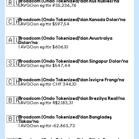
Broadcom (Ondo Tokenized)'dan Rus Rublesi'na
🇷🇺
1 AVGOon eşittir ₽35.236,76
Broadcom (Ondo Tokenized)'dan Kanada Doları'na
🇨🇦
1 AVGOon eşittir $597,54
Broadcom (Ondo Tokenized)'dan Avustralya
🇦🇺
Doları'na
1 AVGOon eşittir $606,10
Broadcom (Ondo Tokenized)'dan Singapur Doları'na
🇸🇬
1 AVGOon eşittir $547,44
Broadcom (Ondo Tokenized)'dan İsviçre Frangı'na
🇨🇭
1 AVGOon eşittir CHF 346,10
Broadcom (Ondo Tokenized)'dan Brezilya Reali'na
🇧🇷
1 AVGOon eşittir R$2.183,31
Broadcom (Ondo Tokenized)'dan Bangladeş
🇧🇩
Takası'na
1 AVGOon eşittir ৳52.863,73