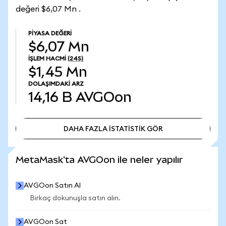
değeri $6,07 Mn .
PIYASA DEĞERI
$6,07 Mn
İŞLEM HACMI
(24S)
$1,45 Mn
DOLAŞIMDAKI ARZ
14,16 B
AVGOon
DAHA FAZLA İSTATİSTİK GÖR
DAHA FAZLA İSTATİSTİK GÖR
MetaMask'ta AVGOon ile neler yapılır
AVGOon Satın Al
Birkaç dokunuşla satın alın.
AVGOon Sat