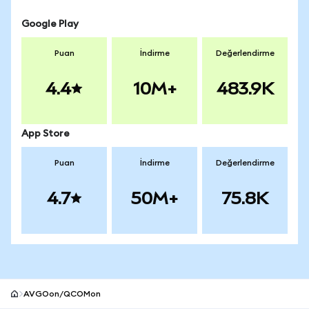
Google Play
Puan
İndirme
Değerlendirme
4.4
10M+
483.9K
App Store
Puan
İndirme
Değerlendirme
4.7
50M+
75.8K
AVGOon/QCOMon