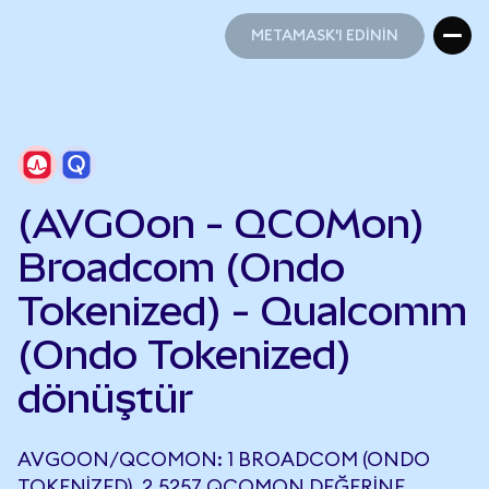
METAMASK'I EDİNİN
METAMASK'I EDİNİN
(AVGOon - QCOMon)
Broadcom (Ondo
Tokenized) - Qualcomm
(Ondo Tokenized)
dönüştür
AVGOON/QCOMON: 1 BROADCOM (ONDO
TOKENIZED), 2,5257 QCOMON DEĞERINE