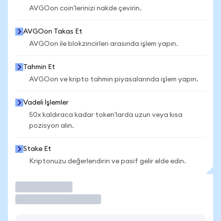
AVGOon coin'lerinizi nakde çevirin.
AVGOon Takas Et
AVGOon ile blokzincirleri arasında işlem yapın.
Tahmin Et
AVGOon ve kripto tahmin piyasalarında işlem yapın.
Vadeli İşlemler
50x kaldıraca kadar token'larda uzun veya kısa
pozisyon alın.
Stake Et
Kriptonuzu değerlendirin ve pasif gelir elde edin.
İşlem Yap