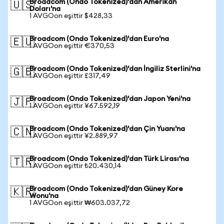
Broadcom (Ondo Tokenized)'dan Amerikan
🇺🇸
Doları'na
1 AVGOon eşittir $428,33
Broadcom (Ondo Tokenized)'dan Euro'na
🇪🇺
1 AVGOon eşittir €370,53
Broadcom (Ondo Tokenized)'dan İngiliz Sterlini'na
🇬🇧
1 AVGOon eşittir £317,49
Broadcom (Ondo Tokenized)'dan Japon Yeni'na
🇯🇵
1 AVGOon eşittir ¥67.592,19
Broadcom (Ondo Tokenized)'dan Çin Yuanı'na
🇨🇳
1 AVGOon eşittir ¥2.889,97
Broadcom (Ondo Tokenized)'dan Türk Lirası'na
🇹🇷
1 AVGOon eşittir ₺20.430,14
Broadcom (Ondo Tokenized)'dan Güney Kore
🇰🇷
Wonu'na
1 AVGOon eşittir ₩603.037,72