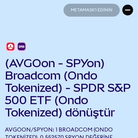
METAMASK'I EDİNİN
METAMASK'I EDİNİN
(AVGOon - SPYon)
Broadcom (Ondo
Tokenized) - SPDR S&P
500 ETF (Ondo
Tokenized) dönüştür
AVGOON/SPYON: 1 BROADCOM (ONDO
TOKENIZED), 0,552570 SPYON DEĞERINE