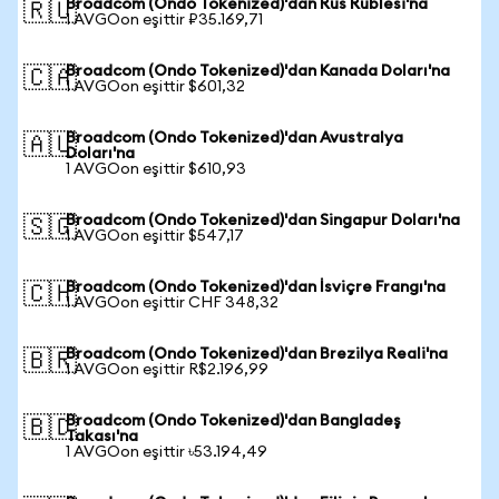
Broadcom (Ondo Tokenized)'dan Rus Rublesi'na
🇷🇺
1 AVGOon eşittir ₽35.169,71
Broadcom (Ondo Tokenized)'dan Kanada Doları'na
🇨🇦
1 AVGOon eşittir $601,32
Broadcom (Ondo Tokenized)'dan Avustralya
🇦🇺
Doları'na
1 AVGOon eşittir $610,93
Broadcom (Ondo Tokenized)'dan Singapur Doları'na
🇸🇬
1 AVGOon eşittir $547,17
Broadcom (Ondo Tokenized)'dan İsviçre Frangı'na
🇨🇭
1 AVGOon eşittir CHF 348,32
Broadcom (Ondo Tokenized)'dan Brezilya Reali'na
🇧🇷
1 AVGOon eşittir R$2.196,99
Broadcom (Ondo Tokenized)'dan Bangladeş
🇧🇩
Takası'na
1 AVGOon eşittir ৳53.194,49