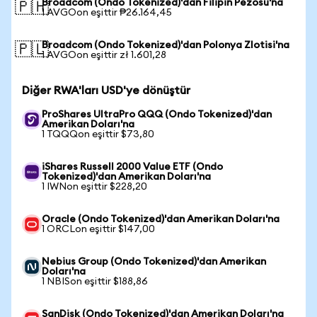
Broadcom (Ondo Tokenized)'dan Filipin Pezosu'na
🇵🇭
1 AVGOon eşittir ₱26.164,45
Broadcom (Ondo Tokenized)'dan Polonya Zlotisi'na
🇵🇱
1 AVGOon eşittir zł 1.601,28
Diğer RWA'ları USD'ye dönüştür
ProShares UltraPro QQQ (Ondo Tokenized)'dan
Amerikan Doları'na
1 TQQQon eşittir $73,80
iShares Russell 2000 Value ETF (Ondo
Tokenized)'dan Amerikan Doları'na
1 IWNon eşittir $228,20
Oracle (Ondo Tokenized)'dan Amerikan Doları'na
1 ORCLon eşittir $147,00
Nebius Group (Ondo Tokenized)'dan Amerikan
Doları'na
1 NBISon eşittir $188,86
SanDisk (Ondo Tokenized)'dan Amerikan Doları'na