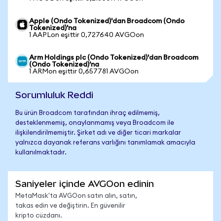
Apple (Ondo Tokenized)'dan Broadcom (Ondo
Tokenized)'na
1 AAPLon eşittir 0,727640 AVGOon
Arm Holdings plc (Ondo Tokenized)'dan Broadcom
(Ondo Tokenized)'na
1 ARMon eşittir 0,657781 AVGOon
Sorumluluk Reddi
Bu ürün Broadcom tarafından ihraç edilmemiş,
desteklenmemiş, onaylanmamış veya Broadcom ile
ilişkilendirilmemiştir. Şirket adı ve diğer ticari markalar
yalnızca dayanak referans varlığını tanımlamak amacıyla
kullanılmaktadır.
Saniyeler içinde AVGOon edinin
MetaMask'ta AVGOon satın alın, satın,
takas edin ve değiştirin. En güvenilir
kripto cüzdanı.