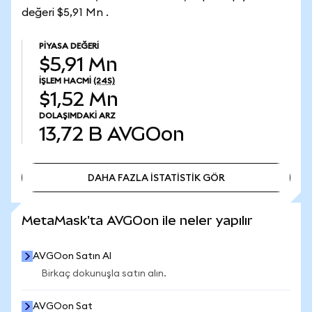
değeri $5,91 Mn .
PIYASA DEĞERI
$5,91 Mn
İŞLEM HACMI
(24S)
$1,52 Mn
DOLAŞIMDAKI ARZ
13,72 B
AVGOon
DAHA FAZLA İSTATİSTİK GÖR
DAHA FAZLA İSTATİSTİK GÖR
MetaMask'ta AVGOon ile neler yapılır
AVGOon Satın Al
Birkaç dokunuşla satın alın.
AVGOon Sat