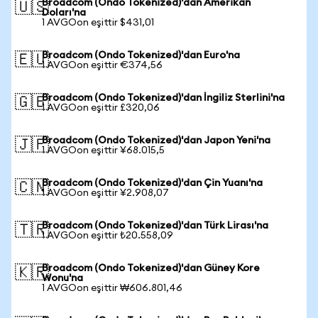
Broadcom (Ondo Tokenized)'dan Amerikan
🇺🇸
Doları'na
1 AVGOon eşittir $431,01
Broadcom (Ondo Tokenized)'dan Euro'na
🇪🇺
1 AVGOon eşittir €374,56
Broadcom (Ondo Tokenized)'dan İngiliz Sterlini'na
🇬🇧
1 AVGOon eşittir £320,06
Broadcom (Ondo Tokenized)'dan Japon Yeni'na
🇯🇵
1 AVGOon eşittir ¥68.015,5
Broadcom (Ondo Tokenized)'dan Çin Yuanı'na
🇨🇳
1 AVGOon eşittir ¥2.908,07
Broadcom (Ondo Tokenized)'dan Türk Lirası'na
🇹🇷
1 AVGOon eşittir ₺20.558,09
Broadcom (Ondo Tokenized)'dan Güney Kore
🇰🇷
Wonu'na
1 AVGOon eşittir ₩606.801,46