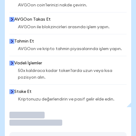
AVGOon coin'lerinizi nakde çevirin.
AVGOon Takas Et
AVGOon ile blokzincirleri arasında işlem yapın.
Tahmin Et
AVGOon ve kripto tahmin piyasalarında işlem yapın.
Vadeli İşlemler
50x kaldıraca kadar token'larda uzun veya kısa
pozisyon alın.
Stake Et
Kriptonuzu değerlendirin ve pasif gelir elde edin.
İşlem Yap