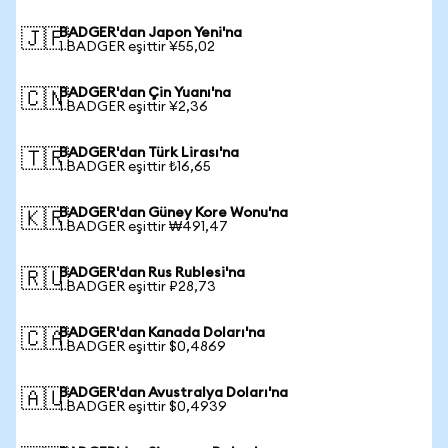
BADGER'dan Japon Yeni'na
🇯🇵
1 BADGER eşittir ¥55,02
BADGER'dan Çin Yuanı'na
🇨🇳
1 BADGER eşittir ¥2,36
BADGER'dan Türk Lirası'na
🇹🇷
1 BADGER eşittir ₺16,65
BADGER'dan Güney Kore Wonu'na
🇰🇷
1 BADGER eşittir ₩491,47
BADGER'dan Rus Rublesi'na
🇷🇺
1 BADGER eşittir ₽28,73
BADGER'dan Kanada Doları'na
🇨🇦
1 BADGER eşittir $0,4869
BADGER'dan Avustralya Doları'na
🇦🇺
1 BADGER eşittir $0,4939