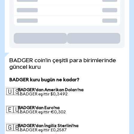
BADGER coin'in çeşitli para birimlerinde
güncel kuru
BADGER kuru bugün ne kadar?
BADGER'dan Amerikan Doları'na
🇺🇸
1 BADGER eşittir $0,3492
BADGER'dan Euro'na
🇪🇺
1 BADGER eşittir €0,302
BADGER'dan İngiliz Sterlini'na
🇬🇧
1 BADGER eşittir £0,2587