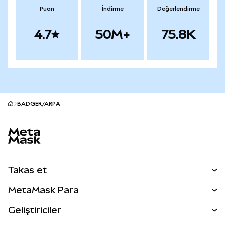
Puan
İndirme
Değerlendirme
4.7
50M+
75.8K
BADGER/ARPA
MetaMask site alt bilgisi
Takas et
Takas İşlemleri
MetaMask Para
Tahmin Et
YENİ
Kripto Al
Geliştiriciler
Perps
YENİ
MetaMask Kart
Dökümantasyon