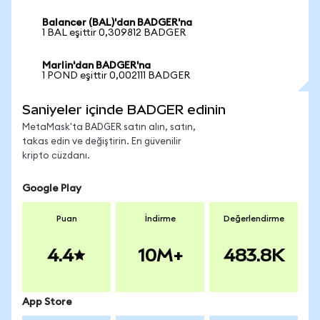
Balancer (BAL)'dan BADGER'na
1 BAL eşittir 0,309812 BADGER
Marlin'dan BADGER'na
1 POND eşittir 0,002111 BADGER
Saniyeler içinde BADGER edinin
MetaMask'ta BADGER satın alın, satın,
takas edin ve değiştirin. En güvenilir
kripto cüzdanı.
Google Play
Puan
İndirme
Değerlendirme
4.4
10M+
483.8K
App Store