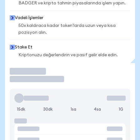
BADGER ve kripto tahmin piyasalarında işlem yapın.
Vadeli İşlemler
50x kaldıraca kadar token'larda uzun veya kısa
pozisyon alın.
Stake Et
Kriptonuzu değerlendirin ve pasif gelir elde edin.
İşlem Yap
15dk
30dk
1sa
4sa
1G