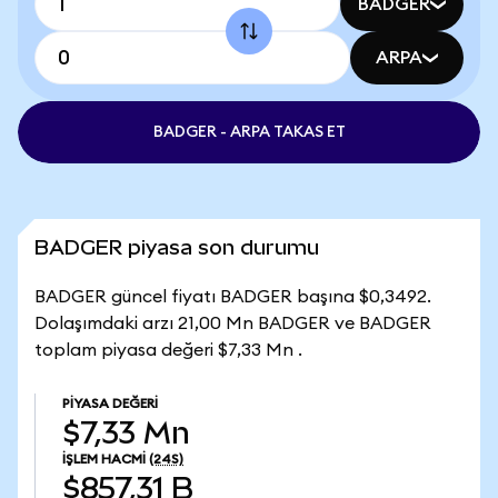
BADGER
ARPA
BADGER - ARPA TAKAS ET
BADGER piyasa son durumu
BADGER güncel fiyatı BADGER başına $0,3492.
Dolaşımdaki arzı 21,00 Mn BADGER ve BADGER
toplam piyasa değeri $7,33 Mn .
PIYASA DEĞERI
$7,33 Mn
İŞLEM HACMI
(24S)
$857,31 B