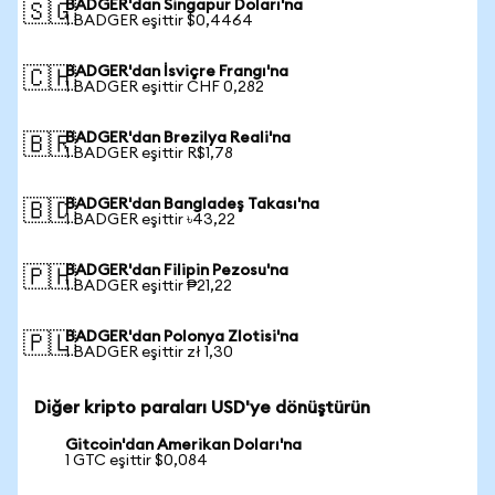
BADGER'dan Singapur Doları'na
🇸🇬
1 BADGER eşittir $0,4464
BADGER'dan İsviçre Frangı'na
🇨🇭
1 BADGER eşittir CHF 0,282
BADGER'dan Brezilya Reali'na
🇧🇷
1 BADGER eşittir R$1,78
BADGER'dan Bangladeş Takası'na
🇧🇩
1 BADGER eşittir ৳43,22
BADGER'dan Filipin Pezosu'na
🇵🇭
1 BADGER eşittir ₱21,22
BADGER'dan Polonya Zlotisi'na
🇵🇱
1 BADGER eşittir zł 1,30
Diğer kripto paraları USD'ye dönüştürün
Gitcoin'dan Amerikan Doları'na
1 GTC eşittir $0,084