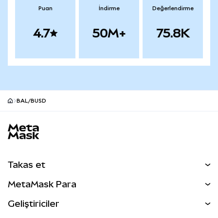
Puan
İndirme
Değerlendirme
4.7
50M+
75.8K
BAL/BUSD
MetaMask site alt bilgisi
Takas et
Takas İşlemleri
MetaMask Para
Tahmin Et
YENİ
Kripto Al
Geliştiriciler
Perps
YENİ
MetaMask Kart
Dökümantasyon