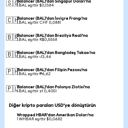
Balancer (BAL)'dan Singapur Doları'na
🇸🇬
1 BAL eşittir $0,1384
Balancer (BAL)'dan İsviçre Frangı'na
🇨🇭
1 BAL eşittir CHF 0,0881
Balancer (BAL)'dan Brezilya Reali'na
🇧🇷
1 BAL eşittir R$0,5558
Balancer (BAL)'dan Bangladeş Takası'na
🇧🇩
1 BAL eşittir ৳13,46
Balancer (BAL)'dan Filipin Pezosu'na
🇵🇭
1 BAL eşittir ₱6,62
Balancer (BAL)'dan Polonya Zlotisi'na
🇵🇱
1 BAL eşittir zł 0,4051
Diğer kripto paraları USD'ye dönüştürün
Wrapped HBAR'dan Amerikan Doları'na
1 WHBAR eşittir $0,0682