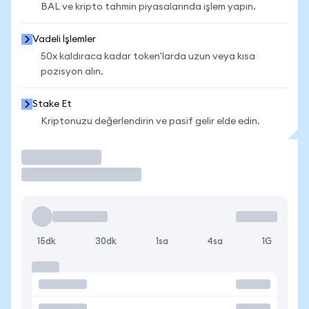
BAL ve kripto tahmin piyasalarında işlem yapın.
Vadeli İşlemler
50x kaldıraca kadar token'larda uzun veya kısa
pozisyon alın.
Stake Et
Kriptonuzu değerlendirin ve pasif gelir elde edin.
İşlem Yap
15dk
30dk
1sa
4sa
1G