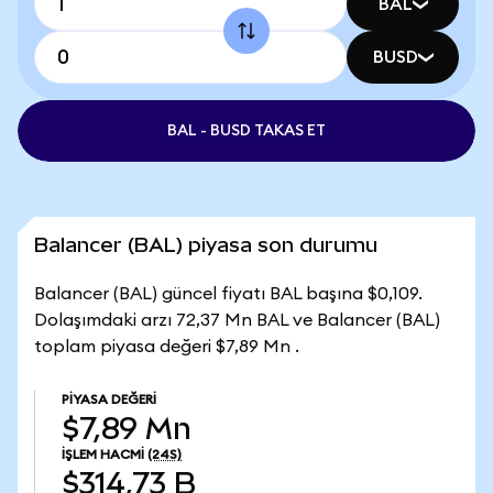
BAL
BUSD
BAL - BUSD TAKAS ET
Balancer (BAL) piyasa son durumu
Balancer (BAL) güncel fiyatı BAL başına $0,109.
Dolaşımdaki arzı 72,37 Mn BAL ve Balancer (BAL)
toplam piyasa değeri $7,89 Mn .
PIYASA DEĞERI
$7,89 Mn
İŞLEM HACMI
(24S)
$314,73 B