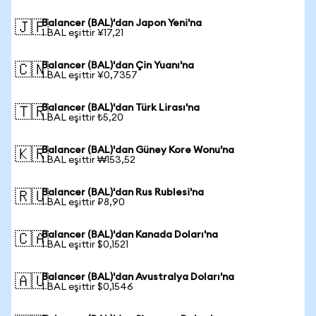
Balancer (BAL)'dan Japon Yeni'na
🇯🇵
1 BAL eşittir ¥17,21
Balancer (BAL)'dan Çin Yuanı'na
🇨🇳
1 BAL eşittir ¥0,7357
Balancer (BAL)'dan Türk Lirası'na
🇹🇷
1 BAL eşittir ₺5,20
Balancer (BAL)'dan Güney Kore Wonu'na
🇰🇷
1 BAL eşittir ₩153,52
Balancer (BAL)'dan Rus Rublesi'na
🇷🇺
1 BAL eşittir ₽8,90
Balancer (BAL)'dan Kanada Doları'na
🇨🇦
1 BAL eşittir $0,1521
Balancer (BAL)'dan Avustralya Doları'na
🇦🇺
1 BAL eşittir $0,1546