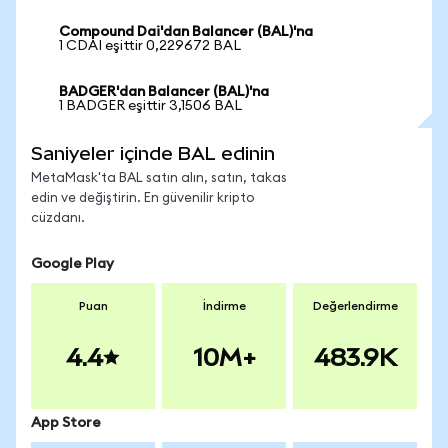
Compound Dai'dan Balancer (BAL)'na
1 CDAI eşittir 0,229672 BAL
BADGER'dan Balancer (BAL)'na
1 BADGER eşittir 3,1506 BAL
Saniyeler içinde BAL edinin
MetaMask'ta BAL satın alın, satın, takas
edin ve değiştirin. En güvenilir kripto
cüzdanı.
Google Play
Puan
İndirme
Değerlendirme
4.4
10M+
483.9K
App Store