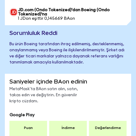
JD.com (Ondo Tokenized)'dan Boeing (Ondo
Tokenized)'na
1 JDon eşittir 0,145669 BAon
Sorumluluk Reddi
Bu ürün Boeing tarafından ihraç edilmemiş, desteklenmemiş,
onaylanmamış veya Boeing ile ilişkilendirilmemiştir. Şirket adı
ve diğer ticari markalar yalnızca dayanak referans varlığını
tanımlamak amacıyla kullanılmaktadır.
Saniyeler içinde BAon edinin
MetaMask'ta BAon satın alın, satın,
takas edin ve değiştirin. En güvenilir
kripto cüzdanı.
Google Play
Puan
İndirme
Değerlendirme