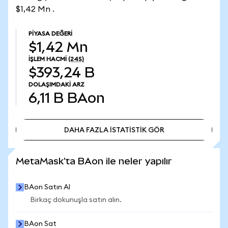
$1,42 Mn .
PIYASA DEĞERI
$1,42 Mn
İŞLEM HACMI
(24S)
$393,24 B
DOLAŞIMDAKI ARZ
6,11 B
BAon
DAHA FAZLA İSTATİSTİK GÖR
DAHA FAZLA İSTATİSTİK GÖR
MetaMask'ta BAon ile neler yapılır
BAon Satın Al
Birkaç dokunuşla satın alın.
BAon Sat