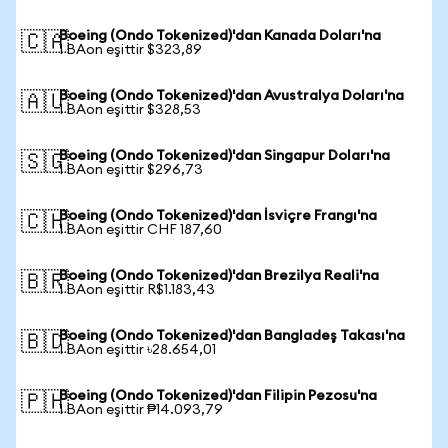
Boeing (Ondo Tokenized)'dan Kanada Doları'na
🇨🇦
1 BAon eşittir $323,89
Boeing (Ondo Tokenized)'dan Avustralya Doları'na
🇦🇺
1 BAon eşittir $328,53
Boeing (Ondo Tokenized)'dan Singapur Doları'na
🇸🇬
1 BAon eşittir $296,73
Boeing (Ondo Tokenized)'dan İsviçre Frangı'na
🇨🇭
1 BAon eşittir CHF 187,60
Boeing (Ondo Tokenized)'dan Brezilya Reali'na
🇧🇷
1 BAon eşittir R$1.183,43
Boeing (Ondo Tokenized)'dan Bangladeş Takası'na
🇧🇩
1 BAon eşittir ৳28.654,01
Boeing (Ondo Tokenized)'dan Filipin Pezosu'na
🇵🇭
1 BAon eşittir ₱14.093,79