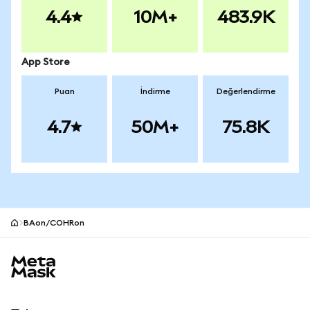
4.4
10M+
483.9K
App Store
Puan
İndirme
Değerlendirme
4.7
50M+
75.8K
BAon/COHRon
MetaMask site alt bilgisi