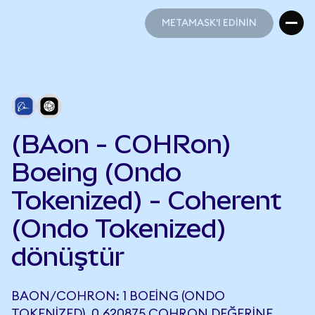
METAMASK'I EDİNİN
METAMASK'I EDİNİN
(BAon - COHRon)
Boeing (Ondo
Tokenized) - Coherent
(Ondo Tokenized)
dönüştür
BAON/COHRON: 1 BOEING (ONDO
TOKENIZED), 0,620875 COHRON DEĞERINE