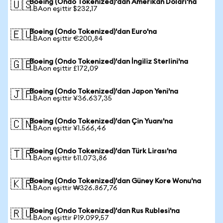
Boeing (Ondo Tokenized)'dan Amerikan Doları'na
🇺🇸
1 BAon eşittir $232,17
Boeing (Ondo Tokenized)'dan Euro'na
🇪🇺
1 BAon eşittir €200,84
Boeing (Ondo Tokenized)'dan İngiliz Sterlini'na
🇬🇧
1 BAon eşittir £172,09
Boeing (Ondo Tokenized)'dan Japon Yeni'na
🇯🇵
1 BAon eşittir ¥36.637,35
Boeing (Ondo Tokenized)'dan Çin Yuanı'na
🇨🇳
1 BAon eşittir ¥1.566,46
Boeing (Ondo Tokenized)'dan Türk Lirası'na
🇹🇷
1 BAon eşittir ₺11.073,86
Boeing (Ondo Tokenized)'dan Güney Kore Wonu'na
🇰🇷
1 BAon eşittir ₩326.867,76
Boeing (Ondo Tokenized)'dan Rus Rublesi'na
🇷🇺
1 BAon eşittir ₽19.099,57