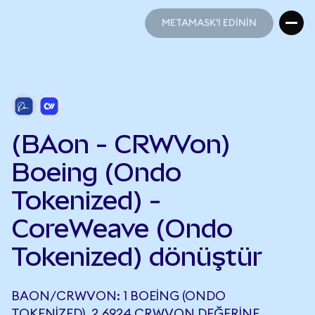
METAMASK'I EDİNİN
METAMASK'I EDİNİN
(BAon - CRWVon)
Boeing (Ondo
Tokenized) -
CoreWeave (Ondo
Tokenized) dönüştür
BAON/CRWVON: 1 BOEING (ONDO
TOKENIZED), 2,6924 CRWVON DEĞERINE