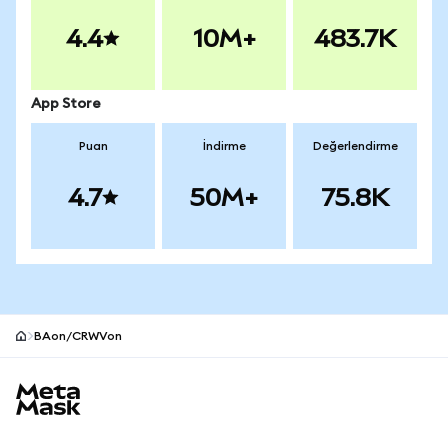
4.4
10M+
483.7K
App Store
Puan
İndirme
Değerlendirme
4.7
50M+
75.8K
BAon/CRWVon
MetaMask site alt bilgisi