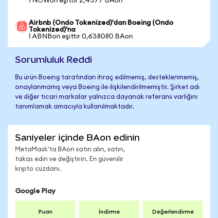
1 NOWon eşittir 2,4377 BAon
Airbnb (Ondo Tokenized)'dan Boeing (Ondo
Tokenized)'na
1 ABNBon eşittir 0,638080 BAon
Sorumluluk Reddi
Bu ürün Boeing tarafından ihraç edilmemiş, desteklenmemiş,
onaylanmamış veya Boeing ile ilişkilendirilmemiştir. Şirket adı
ve diğer ticari markalar yalnızca dayanak referans varlığını
tanımlamak amacıyla kullanılmaktadır.
Saniyeler içinde BAon edinin
MetaMask'ta BAon satın alın, satın,
takas edin ve değiştirin. En güvenilir
kripto cüzdanı.
Google Play
Puan
İndirme
Değerlendirme