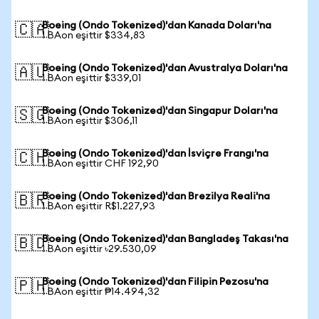
Boeing (Ondo Tokenized)'dan Kanada Doları'na
🇨🇦
1 BAon eşittir $334,83
Boeing (Ondo Tokenized)'dan Avustralya Doları'na
🇦🇺
1 BAon eşittir $339,01
Boeing (Ondo Tokenized)'dan Singapur Doları'na
🇸🇬
1 BAon eşittir $306,11
Boeing (Ondo Tokenized)'dan İsviçre Frangı'na
🇨🇭
1 BAon eşittir CHF 192,90
Boeing (Ondo Tokenized)'dan Brezilya Reali'na
🇧🇷
1 BAon eşittir R$1.227,93
Boeing (Ondo Tokenized)'dan Bangladeş Takası'na
🇧🇩
1 BAon eşittir ৳29.530,09
Boeing (Ondo Tokenized)'dan Filipin Pezosu'na
🇵🇭
1 BAon eşittir ₱14.494,32