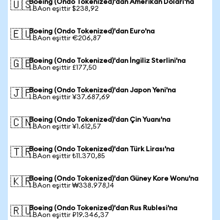
Boeing (Ondo Tokenized)'dan Amerikan Doları'na
🇺🇸
1 BAon eşittir $238,92
Boeing (Ondo Tokenized)'dan Euro'na
🇪🇺
1 BAon eşittir €206,87
Boeing (Ondo Tokenized)'dan İngiliz Sterlini'na
🇬🇧
1 BAon eşittir £177,50
Boeing (Ondo Tokenized)'dan Japon Yeni'na
🇯🇵
1 BAon eşittir ¥37.687,69
Boeing (Ondo Tokenized)'dan Çin Yuanı'na
🇨🇳
1 BAon eşittir ¥1.612,57
Boeing (Ondo Tokenized)'dan Türk Lirası'na
🇹🇷
1 BAon eşittir ₺11.370,85
Boeing (Ondo Tokenized)'dan Güney Kore Wonu'na
🇰🇷
1 BAon eşittir ₩338.978,14
Boeing (Ondo Tokenized)'dan Rus Rublesi'na
🇷🇺
1 BAon eşittir ₽19.346,37