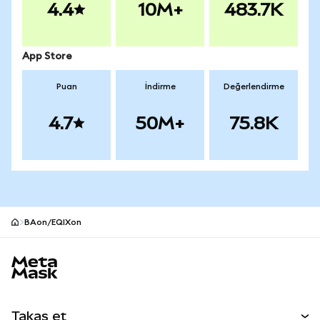
4.4
10M+
483.7K
App Store
Puan
İndirme
Değerlendirme
4.7
50M+
75.8K
BAon/EQIXon
MetaMask site alt bilgisi
Takas et