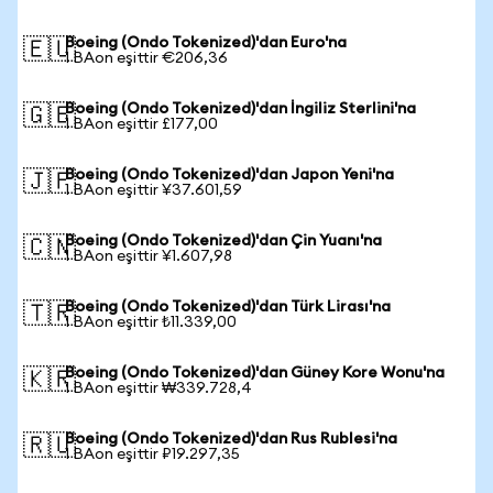
Boeing (Ondo Tokenized)'dan Euro'na
🇪🇺
1 BAon eşittir €206,36
Boeing (Ondo Tokenized)'dan İngiliz Sterlini'na
🇬🇧
1 BAon eşittir £177,00
Boeing (Ondo Tokenized)'dan Japon Yeni'na
🇯🇵
1 BAon eşittir ¥37.601,59
Boeing (Ondo Tokenized)'dan Çin Yuanı'na
🇨🇳
1 BAon eşittir ¥1.607,98
Boeing (Ondo Tokenized)'dan Türk Lirası'na
🇹🇷
1 BAon eşittir ₺11.339,00
Boeing (Ondo Tokenized)'dan Güney Kore Wonu'na
🇰🇷
1 BAon eşittir ₩339.728,4
Boeing (Ondo Tokenized)'dan Rus Rublesi'na
🇷🇺
1 BAon eşittir ₽19.297,35