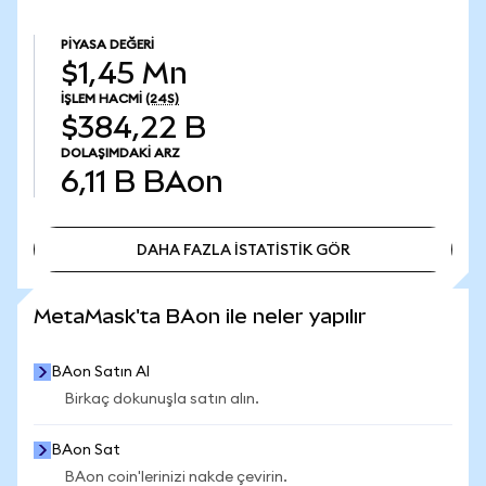
PIYASA DEĞERI
$1,45 Mn
İŞLEM HACMI
(24S)
$384,22 B
DOLAŞIMDAKI ARZ
6,11 B
BAon
DAHA FAZLA İSTATİSTİK GÖR
DAHA FAZLA İSTATİSTİK GÖR
MetaMask'ta BAon ile neler yapılır
BAon Satın Al
Birkaç dokunuşla satın alın.
BAon Sat
BAon coin'lerinizi nakde çevirin.