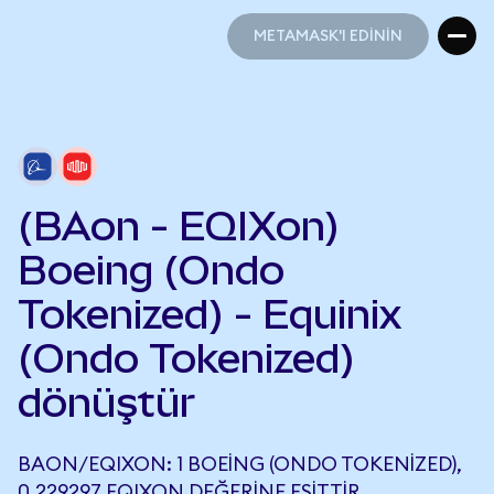
METAMASK'I EDİNİN
METAMASK'I EDİNİN
(BAon - EQIXon)
Boeing (Ondo
Tokenized) - Equinix
(Ondo Tokenized)
dönüştür
BAON/EQIXON: 1 BOEING (ONDO TOKENIZED),
0,229297 EQIXON DEĞERINE EŞITTIR