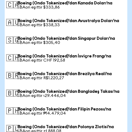
Boeing (Ondo Tokenized)'dan Kanada Doları'na
🇨🇦
1 BAon eşittir $333,86
Boeing (Ondo Tokenized)'dan Avustralya Doları'na
🇦🇺
1 BAon eşittir $338,33
Boeing (Ondo Tokenized)'dan Singapur Doları'na
🇸🇬
1 BAon eşittir $305,40
Boeing (Ondo Tokenized)'dan İsviçre Frangı'na
🇨🇭
1 BAon eşittir CHF 192,58
Boeing (Ondo Tokenized)'dan Brezilya Reali'na
🇧🇷
1 BAon eşittir R$1.220,27
Boeing (Ondo Tokenized)'dan Bangladeş Takası'na
🇧🇩
1 BAon eşittir ৳29.446,04
Boeing (Ondo Tokenized)'dan Filipin Pezosu'na
🇵🇭
1 BAon eşittir ₱14.479,04
Boeing (Ondo Tokenized)'dan Polonya Zlotisi'na
🇵🇱
1 BAon eşittir zł 888,08