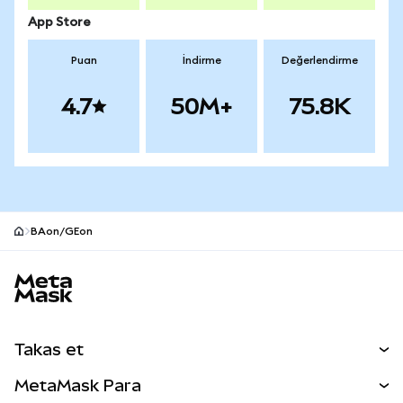
App Store
Puan
İndirme
Değerlendirme
4.7
50M+
75.8K
BAon/GEon
MetaMask site alt bilgisi
Takas et
Takas İşlemleri
MetaMask Para
Tahmin Et
YENİ