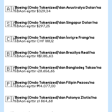
Boeing (Ondo Tokenized)'dan Avustralya Doları'na
🇦🇺
1 BAon eşittir $329,34
Boeing (Ondo Tokenized)'dan Singapur Doları'na
🇸🇬
1 BAon eşittir $297,25
Boeing (Ondo Tokenized)'dan İsviçre Frangı'na
🇨🇭
1 BAon eşittir CHF 188,12
Boeing (Ondo Tokenized)'dan Brezilya Reali'na
🇧🇷
1 BAon eşittir R$1.185,63
Boeing (Ondo Tokenized)'dan Bangladeş Takası'na
🇧🇩
1 BAon eşittir ৳28.656,65
Boeing (Ondo Tokenized)'dan Filipin Pezosu'na
🇵🇭
1 BAon eşittir ₱14.077,00
Boeing (Ondo Tokenized)'dan Polonya Zlotisi'na
🇵🇱
1 BAon eşittir zł 864,68