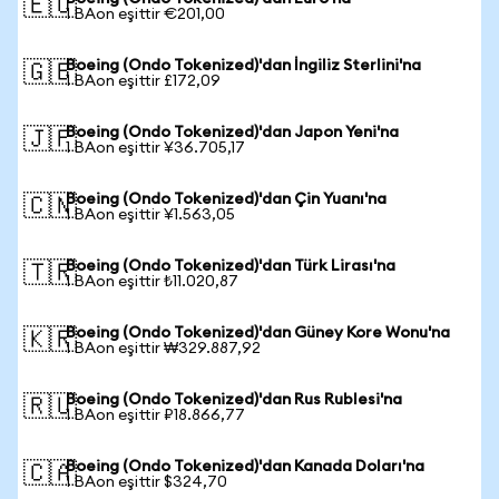
🇪🇺
1 BAon eşittir €201,00
Boeing (Ondo Tokenized)'dan İngiliz Sterlini'na
🇬🇧
1 BAon eşittir £172,09
Boeing (Ondo Tokenized)'dan Japon Yeni'na
🇯🇵
1 BAon eşittir ¥36.705,17
Boeing (Ondo Tokenized)'dan Çin Yuanı'na
🇨🇳
1 BAon eşittir ¥1.563,05
Boeing (Ondo Tokenized)'dan Türk Lirası'na
🇹🇷
1 BAon eşittir ₺11.020,87
Boeing (Ondo Tokenized)'dan Güney Kore Wonu'na
🇰🇷
1 BAon eşittir ₩329.887,92
Boeing (Ondo Tokenized)'dan Rus Rublesi'na
🇷🇺
1 BAon eşittir ₽18.866,77
Boeing (Ondo Tokenized)'dan Kanada Doları'na
🇨🇦
1 BAon eşittir $324,70