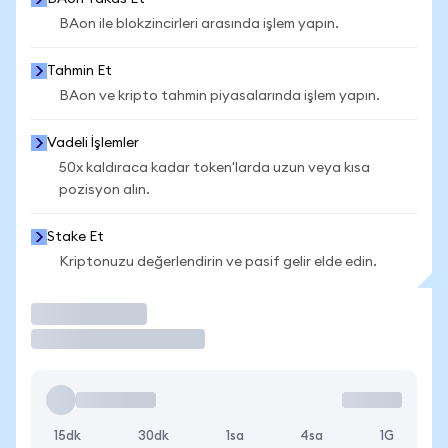
BAon ile blokzincirleri arasında işlem yapın.
Tahmin Et
BAon ve kripto tahmin piyasalarında işlem yapın.
Vadeli İşlemler
50x kaldıraca kadar token'larda uzun veya kısa
pozisyon alın.
Stake Et
Kriptonuzu değerlendirin ve pasif gelir elde edin.
İşlem Yap
15dk
30dk
1sa
4sa
1G