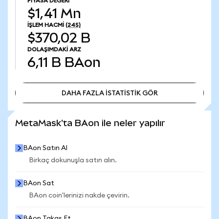
PIYASA DEĞERI
$1,41 Mn
İŞLEM HACMI
(24S)
$370,02 B
DOLAŞIMDAKI ARZ
6,11 B
BAon
DAHA FAZLA İSTATİSTİK GÖR
DAHA FAZLA İSTATİSTİK GÖR
MetaMask'ta BAon ile neler yapılır
BAon Satın Al
Birkaç dokunuşla satın alın.
BAon Sat
BAon coin'lerinizi nakde çevirin.
BAon Takas Et