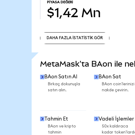
PIYASA DEĞERI
$1,42 Mn
DAHA FAZLA İSTATİSTİK GÖR
DAHA FAZLA İSTATİSTİK GÖR
MetaMask'ta BAon ile nele
BAon Satın Al
BAon Sat
Birkaç dokunuşla
BAon coin'lerinizi
satın alın.
nakde çevirin.
Tahmin Et
Vadeli İşlemler
BAon ve kripto
50x kaldıraca
tahmin
kadar token'lard