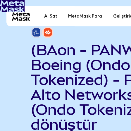
Al Sat
MetaMask Para
Geliştiri
(BAon - PAN
Boeing (Ondo
Tokenized) - 
Alto Network
(Ondo Tokeni
dönüştür