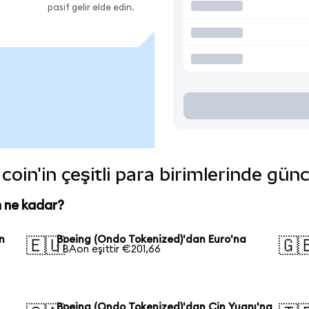
pasif gelir elde edin.
oin'in çeşitli para birimlerinde gün
 ne kadar?
n
Boeing (Ondo Tokenized)'dan Euro'na
🇪🇺
🇬
1 BAon eşittir €201,66
Boeing (Ondo Tokenized)'dan Çin Yuanı'na