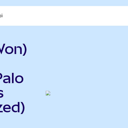
ci
Won)
Palo
s
zed)