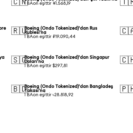
🇨🇳
🇹
1 BAon eşittir ¥1.568,19
ore
Boeing (Ondo Tokenized)'dan Rus
🇷🇺
🇨
Rublesi'na
1 BAon eşittir ₽19.090,44
ya
Boeing (Ondo Tokenized)'dan Singapur
🇸🇬
🇨
Doları'na
1 BAon eşittir $297,81
Boeing (Ondo Tokenized)'dan Bangladeş
🇧🇩
🇵
Takası'na
1 BAon eşittir ৳28.818,92