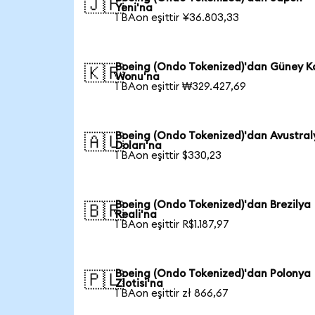
🇯🇵
Yeni'na
1 BAon eşittir ¥36.803,33
Boeing (Ondo Tokenized)'dan Güney K
🇰🇷
Wonu'na
1 BAon eşittir ₩329.427,69
Boeing (Ondo Tokenized)'dan Avustral
🇦🇺
Doları'na
1 BAon eşittir $330,23
Boeing (Ondo Tokenized)'dan Brezilya
🇧🇷
Reali'na
1 BAon eşittir R$1.187,97
Boeing (Ondo Tokenized)'dan Polonya
🇵🇱
Zlotisi'na
1 BAon eşittir zł 866,67