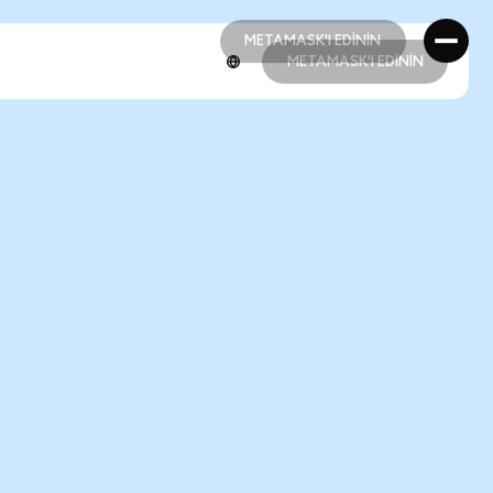
METAMASK'I EDİNİN
METAMASK'I EDİNİN
METAMASK'I EDİNİN
METAMASK'I EDİNİN