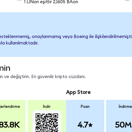
1 LINon eşittir 2,1605 BAon
teklenmemiş, onaylanmamış veya Boeing ile ilişkilendirilmemiştir.
a kullanılmaktadır.
nin
 ve değiştirin. En güvenilir kripto cüzdanı.
App Store
erlendirme
İndir
Puan
İndirme
83.8K
4.7
50M