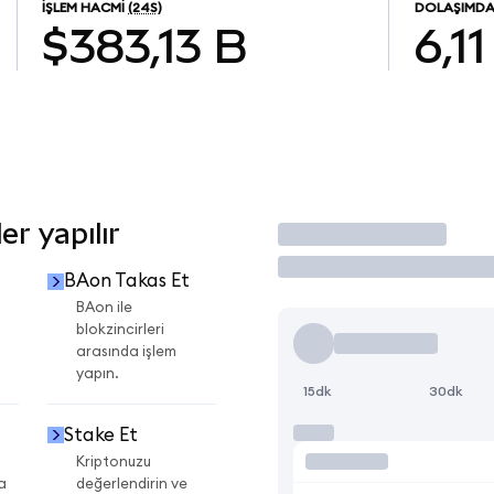
İŞLEM HACMI
(24S)
DOLAŞIMDA
$383,13 B
6,11
r yapılır
İşlem Yap
BAon Takas Et
BAon ile
blokzincirleri
arasında işlem
yapın.
15dk
30dk
Stake Et
Kriptonuzu
a
değerlendirin ve