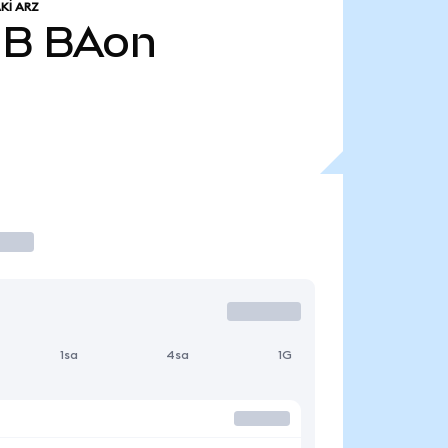
KI ARZ
 B
BAon
1sa
4sa
1G