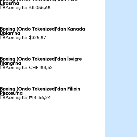

Lirası'na
1 BAon eşittir ₺11.085,68
Boeing (Ondo Tokenized)'dan Kanada

Doları'na
1 BAon eşittir $325,87
Boeing (Ondo Tokenized)'dan İsviçre

Frangı'na
1 BAon eşittir CHF 188,52
Boeing (Ondo Tokenized)'dan Filipin

Pezosu'na
1 BAon eşittir ₱14.156,24