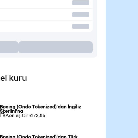
cel kuru
Boeing (Ondo Tokenized)'dan İngiliz

Sterlini'na
1 BAon eşittir £172,86
Boeing (Ondo Tokenized)'dan Türk