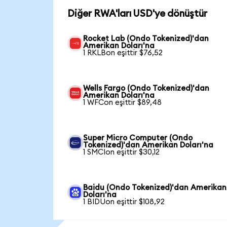
Diğer RWA'ları USD'ye dönüştür
Rocket Lab (Ondo Tokenized)'dan
Amerikan Doları'na
1 RKLBon eşittir $76,52
Wells Fargo (Ondo Tokenized)'dan
Amerikan Doları'na
1 WFCon eşittir $89,48
Super Micro Computer (Ondo
Tokenized)'dan Amerikan Doları'na
1 SMCIon eşittir $30,12
Baidu (Ondo Tokenized)'dan Amerikan
Doları'na
1 BIDUon eşittir $108,92