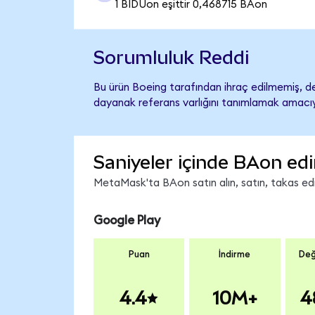
1 BIDUon eşittir 0,468715 BAon
Sorumluluk Reddi
Bu ürün Boeing tarafından ihraç edilmemiş, des
dayanak referans varlığını tanımlamak amacıyl
Saniyeler içinde BAon edi
MetaMask'ta BAon satın alın, satın, takas edin
Google Play
Puan
İndirme
Değ
4.4
10M+
4