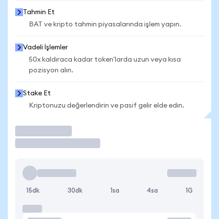
Tahmin Et
BAT ve kripto tahmin piyasalarında işlem yapın.
Vadeli İşlemler
50x kaldıraca kadar token'larda uzun veya kısa
pozisyon alın.
Stake Et
Kriptonuzu değerlendirin ve pasif gelir elde edin.
İşlem Yap
15dk
30dk
1sa
4sa
1G