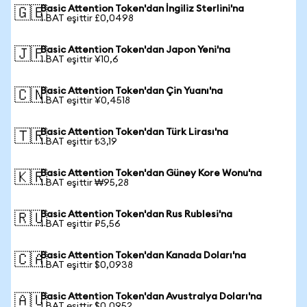
Basic Attention Token'dan İngiliz Sterlini'na
🇬🇧
1 BAT eşittir £0,0498
Basic Attention Token'dan Japon Yeni'na
🇯🇵
1 BAT eşittir ¥10,6
Basic Attention Token'dan Çin Yuanı'na
🇨🇳
1 BAT eşittir ¥0,4518
Basic Attention Token'dan Türk Lirası'na
🇹🇷
1 BAT eşittir ₺3,19
Basic Attention Token'dan Güney Kore Wonu'na
🇰🇷
1 BAT eşittir ₩95,28
Basic Attention Token'dan Rus Rublesi'na
🇷🇺
1 BAT eşittir ₽5,56
Basic Attention Token'dan Kanada Doları'na
🇨🇦
1 BAT eşittir $0,0938
Basic Attention Token'dan Avustralya Doları'na
🇦🇺
1 BAT eşittir $0,0952