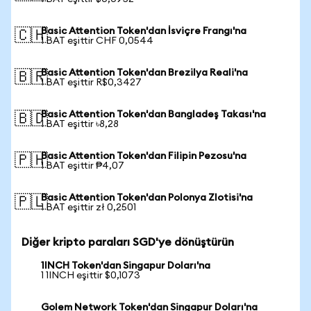
Basic Attention Token'dan İsviçre Frangı'na
🇨🇭
1 BAT eşittir CHF 0,0544
Basic Attention Token'dan Brezilya Reali'na
🇧🇷
1 BAT eşittir R$0,3427
Basic Attention Token'dan Bangladeş Takası'na
🇧🇩
1 BAT eşittir ৳8,28
Basic Attention Token'dan Filipin Pezosu'na
🇵🇭
1 BAT eşittir ₱4,07
Basic Attention Token'dan Polonya Zlotisi'na
🇵🇱
1 BAT eşittir zł 0,2501
Diğer kripto paraları SGD'ye dönüştürün
1INCH Token'dan Singapur Doları'na
1 1INCH eşittir $0,1073
Golem Network Token'dan Singapur Doları'na