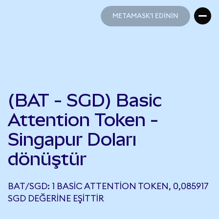
METAMASK'I EDİNİN
METAMASK'I EDİNİN
(BAT - SGD) Basic
Attention Token -
Singapur Doları
dönüştür
BAT/SGD: 1 BASIC ATTENTION TOKEN, 0,085917
SGD DEĞERINE EŞITTIR