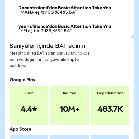
Decentraland'dan Basic Attention Token'na
1 MANA eşittir 0,988483 BAT
yearn.finance'dan Basic Attention Token'na
1 YFI eşittir 31138,6552 BAT
Saniyeler içinde BAT edinin
MetaMask'ta BAT satın alın, satın, takas
edin ve değiştirin. En güvenilir kripto
cüzdanı.
Google Play
Puan
İndirme
Değerlendirme
4.4
10M+
483.7K
App Store