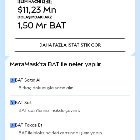
İŞLEM HACMI
(24S)
$11,23 Mn
DOLAŞIMDAKI ARZ
1,50 Mr
BAT
DAHA FAZLA İSTATİSTİK GÖR
DAHA FAZLA İSTATİSTİK GÖR
MetaMask'ta BAT ile neler yapılır
BAT Satın Al
Birkaç dokunuşla satın alın.
BAT Sat
BAT coin'lerinizi nakde çevirin.
BAT Takas Et
BAT ile blokzincirleri arasında işlem yapın.