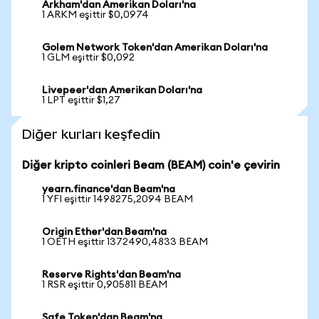
Arkham'dan Amerikan Doları'na
1 ARKM eşittir $0,0974
Golem Network Token'dan Amerikan Doları'na
1 GLM eşittir $0,092
Livepeer'dan Amerikan Doları'na
1 LPT eşittir $1,27
Diğer kurları keşfedin
Diğer kripto coinleri Beam (BEAM) coin'e çevirin
yearn.finance'dan Beam'na
1 YFI eşittir 1498275,2094 BEAM
Origin Ether'dan Beam'na
1 OETH eşittir 1372490,4833 BEAM
Reserve Rights'dan Beam'na
1 RSR eşittir 0,905811 BEAM
Safe Token'dan Beam'na