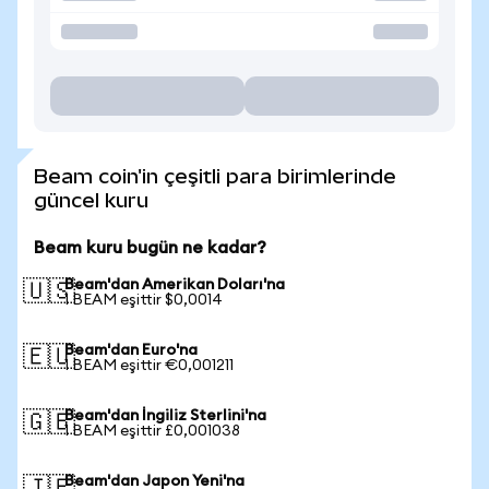
Beam coin'in çeşitli para birimlerinde
güncel kuru
Beam kuru bugün ne kadar?
Beam'dan Amerikan Doları'na
🇺🇸
1 BEAM eşittir $0,0014
Beam'dan Euro'na
🇪🇺
1 BEAM eşittir €0,001211
Beam'dan İngiliz Sterlini'na
🇬🇧
1 BEAM eşittir £0,001038
Beam'dan Japon Yeni'na