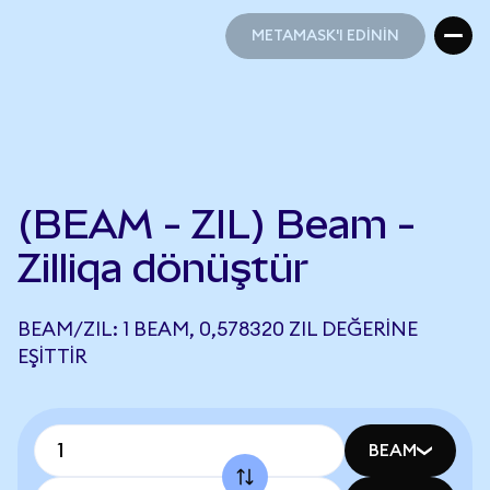
METAMASK'I EDİNİN
METAMASK'I EDİNİN
(BEAM - ZIL) Beam -
Zilliqa dönüştür
BEAM/ZIL: 1 BEAM, 0,578320 ZIL DEĞERINE
EŞITTIR
BEAM