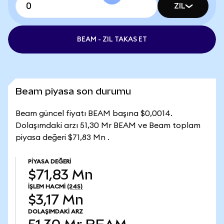
ZIL
BEAM - ZIL TAKAS ET
Beam piyasa son durumu
Beam güncel fiyatı BEAM başına $0,0014.
Dolaşımdaki arzı 51,30 Mr BEAM ve Beam toplam
piyasa değeri $71,83 Mn .
PIYASA DEĞERI
$71,83 Mn
İŞLEM HACMI
(24S)
$3,17 Mn
DOLAŞIMDAKI ARZ