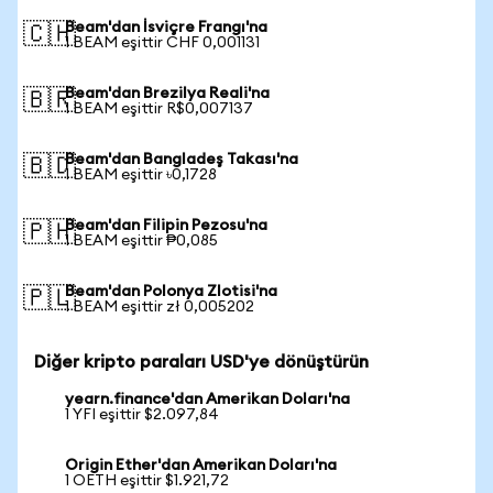
Beam'dan İsviçre Frangı'na
🇨🇭
1 BEAM eşittir CHF 0,001131
Beam'dan Brezilya Reali'na
🇧🇷
1 BEAM eşittir R$0,007137
Beam'dan Bangladeş Takası'na
🇧🇩
1 BEAM eşittir ৳0,1728
Beam'dan Filipin Pezosu'na
🇵🇭
1 BEAM eşittir ₱0,085
Beam'dan Polonya Zlotisi'na
🇵🇱
1 BEAM eşittir zł 0,005202
Diğer kripto paraları USD'ye dönüştürün
yearn.finance'dan Amerikan Doları'na
1 YFI eşittir $2.097,84
Origin Ether'dan Amerikan Doları'na
1 OETH eşittir $1.921,72