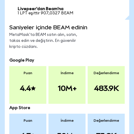
Livepeer'dan Beam'na
1 LPT eşittir 907,0327 BEAM
Saniyeler içinde BEAM edinin
MetaMask'ta BEAM satın alın, satın,
takas edin ve değiştirin. En güvenilir
kripto cüzdanı.
Google Play
Puan
İndirme
Değerlendirme
4.4
10M+
483.9K
App Store
Puan
İndirme
Değerlendirme