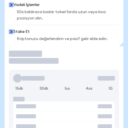
Vadeli İşlemler
50x kaldıraca kadar token'larda uzun veya kısa
pozisyon alın.
Stake Et
Kriptonuzu değerlendirin ve pasif gelir elde edin.
İşlem Yap
15dk
30dk
1sa
4sa
1G