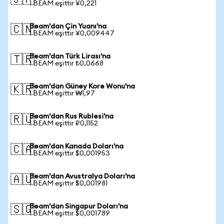
🇯🇵
1 BEAM eşittir ¥0,221
Beam'dan Çin Yuanı'na
🇨🇳
1 BEAM eşittir ¥0,009447
Beam'dan Türk Lirası'na
🇹🇷
1 BEAM eşittir ₺0,0668
Beam'dan Güney Kore Wonu'na
🇰🇷
1 BEAM eşittir ₩1,97
Beam'dan Rus Rublesi'na
🇷🇺
1 BEAM eşittir ₽0,1152
Beam'dan Kanada Doları'na
🇨🇦
1 BEAM eşittir $0,001953
Beam'dan Avustralya Doları'na
🇦🇺
1 BEAM eşittir $0,001981
Beam'dan Singapur Doları'na
🇸🇬
1 BEAM eşittir $0,001789