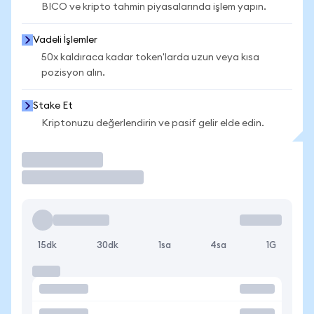
BICO ve kripto tahmin piyasalarında işlem yapın.
Vadeli İşlemler
50x kaldıraca kadar token'larda uzun veya kısa
pozisyon alın.
Stake Et
Kriptonuzu değerlendirin ve pasif gelir elde edin.
İşlem Yap
15dk
30dk
1sa
4sa
1G