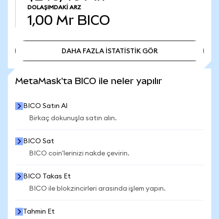
DOLAŞIMDAKI ARZ
1,00 Mr
BICO
DAHA FAZLA İSTATİSTİK GÖR
DAHA FAZLA İSTATİSTİK GÖR
MetaMask'ta BICO ile neler yapılır
BICO Satın Al
Birkaç dokunuşla satın alın.
BICO Sat
BICO coin'lerinizi nakde çevirin.
BICO Takas Et
BICO ile blokzincirleri arasında işlem yapın.
Tahmin Et