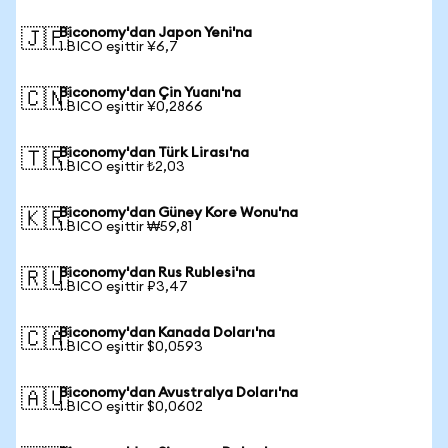
Biconomy'dan Japon Yeni'na
🇯🇵
1 BICO eşittir ¥6,7
Biconomy'dan Çin Yuanı'na
🇨🇳
1 BICO eşittir ¥0,2866
Biconomy'dan Türk Lirası'na
🇹🇷
1 BICO eşittir ₺2,03
Biconomy'dan Güney Kore Wonu'na
🇰🇷
1 BICO eşittir ₩59,81
Biconomy'dan Rus Rublesi'na
🇷🇺
1 BICO eşittir ₽3,47
Biconomy'dan Kanada Doları'na
🇨🇦
1 BICO eşittir $0,0593
Biconomy'dan Avustralya Doları'na
🇦🇺
1 BICO eşittir $0,0602