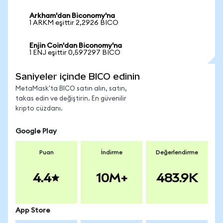
Arkham'dan Biconomy'na
1 ARKM eşittir 2,2926 BICO
Enjin Coin'dan Biconomy'na
1 ENJ eşittir 0,597297 BICO
Saniyeler içinde BICO edinin
MetaMask'ta BICO satın alın, satın,
takas edin ve değiştirin. En güvenilir
kripto cüzdanı.
Google Play
Puan
İndirme
Değerlendirme
4.4
10M+
483.9K
App Store