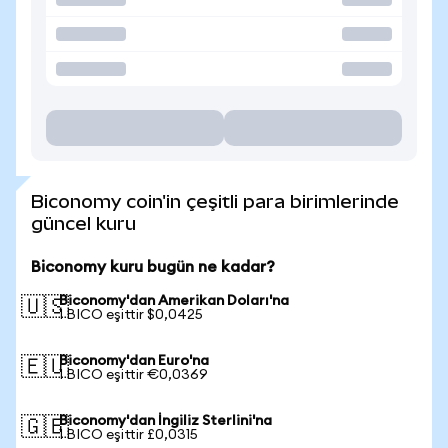
Biconomy coin'in çeşitli para birimlerinde
güncel kuru
Biconomy kuru bugün ne kadar?
Biconomy'dan Amerikan Doları'na
🇺🇸
1 BICO eşittir $0,0425
Biconomy'dan Euro'na
🇪🇺
1 BICO eşittir €0,0369
Biconomy'dan İngiliz Sterlini'na
🇬🇧
1 BICO eşittir £0,0315