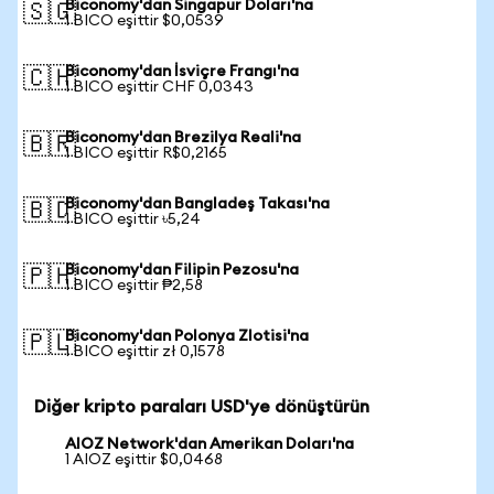
Biconomy'dan Singapur Doları'na
🇸🇬
1 BICO eşittir $0,0539
Biconomy'dan İsviçre Frangı'na
🇨🇭
1 BICO eşittir CHF 0,0343
Biconomy'dan Brezilya Reali'na
🇧🇷
1 BICO eşittir R$0,2165
Biconomy'dan Bangladeş Takası'na
🇧🇩
1 BICO eşittir ৳5,24
Biconomy'dan Filipin Pezosu'na
🇵🇭
1 BICO eşittir ₱2,58
Biconomy'dan Polonya Zlotisi'na
🇵🇱
1 BICO eşittir zł 0,1578
Diğer kripto paraları USD'ye dönüştürün
AIOZ Network'dan Amerikan Doları'na
1 AIOZ eşittir $0,0468