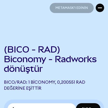
METAMASK'I EDİNİN
METAMASK'I EDİNİN
(BICO - RAD)
Biconomy - Radworks
dönüştür
BICO/RAD: 1 BICONOMY, 0,200551 RAD
DEĞERINE EŞITTIR