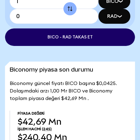
BICO
RAD
BICO - RAD TAKAS ET
Biconomy piyasa son durumu
Biconomy güncel fiyatı BICO başına $0,0425.
Dolaşımdaki arzı 1,00 Mr BICO ve Biconomy
toplam piyasa değeri $42,69 Mn .
PIYASA DEĞERI
$42,69 Mn
İŞLEM HACMI
(24S)
$240,40 Mn