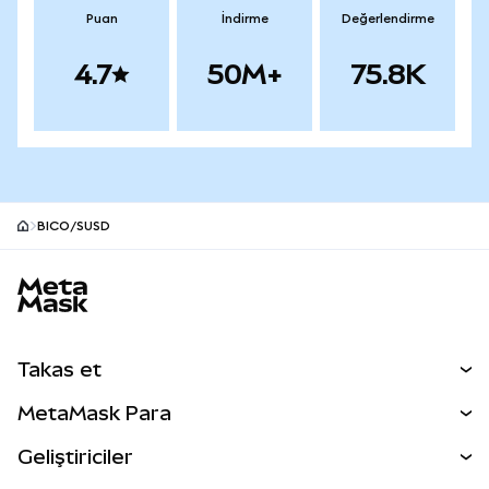
Puan
İndirme
Değerlendirme
4.7
50M+
75.8K
BICO/SUSD
MetaMask site alt bilgisi
Takas et
Takas İşlemleri
MetaMask Para
Tahmin Et
YENİ
Kripto Al
Geliştiriciler
Perps
YENİ
MetaMask Kart
Dökümantasyon