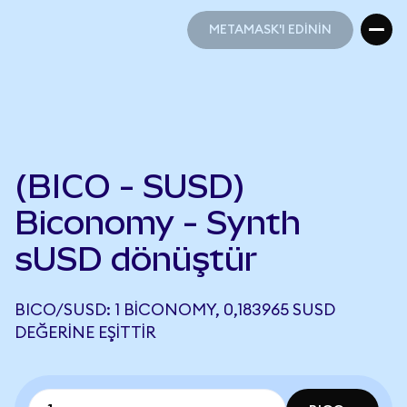
METAMASK'I EDİNİN
METAMASK'I EDİNİN
(BICO - SUSD)
Biconomy - Synth
sUSD dönüştür
BICO/SUSD: 1 BICONOMY, 0,183965 SUSD
DEĞERINE EŞITTIR