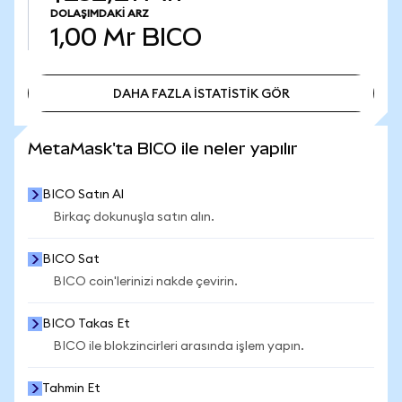
DOLAŞIMDAKI ARZ
1,00 Mr
BICO
DAHA FAZLA İSTATİSTİK GÖR
DAHA FAZLA İSTATİSTİK GÖR
MetaMask'ta BICO ile neler yapılır
BICO Satın Al
Birkaç dokunuşla satın alın.
BICO Sat
BICO coin'lerinizi nakde çevirin.
BICO Takas Et
BICO ile blokzincirleri arasında işlem yapın.
Tahmin Et