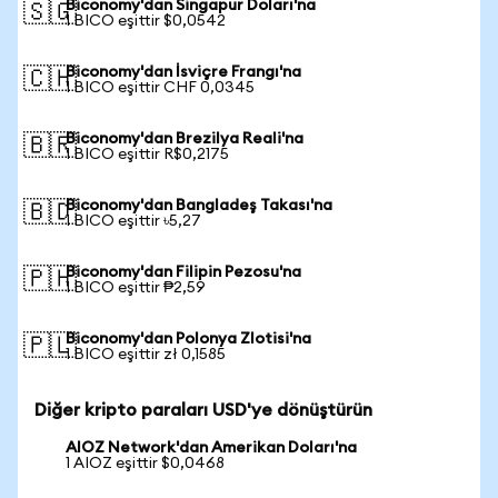
Biconomy'dan Singapur Doları'na
🇸🇬
1 BICO eşittir $0,0542
Biconomy'dan İsviçre Frangı'na
🇨🇭
1 BICO eşittir CHF 0,0345
Biconomy'dan Brezilya Reali'na
🇧🇷
1 BICO eşittir R$0,2175
Biconomy'dan Bangladeş Takası'na
🇧🇩
1 BICO eşittir ৳5,27
Biconomy'dan Filipin Pezosu'na
🇵🇭
1 BICO eşittir ₱2,59
Biconomy'dan Polonya Zlotisi'na
🇵🇱
1 BICO eşittir zł 0,1585
Diğer kripto paraları USD'ye dönüştürün
AIOZ Network'dan Amerikan Doları'na
1 AIOZ eşittir $0,0468