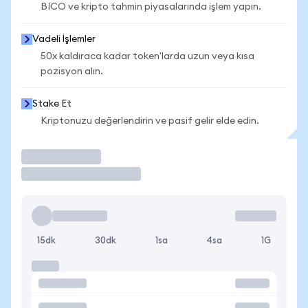
BICO ve kripto tahmin piyasalarında işlem yapın.
Vadeli İşlemler
50x kaldıraca kadar token'larda uzun veya kısa
pozisyon alın.
Stake Et
Kriptonuzu değerlendirin ve pasif gelir elde edin.
İşlem Yap
15dk
30dk
1sa
4sa
1G