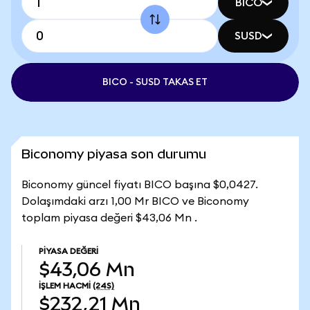
BICO
SUSD
BICO - SUSD TAKAS ET
Biconomy piyasa son durumu
Biconomy güncel fiyatı BICO başına $0,0427.
Dolaşımdaki arzı 1,00 Mr BICO ve Biconomy
toplam piyasa değeri $43,06 Mn .
PIYASA DEĞERI
$43,06 Mn
İŞLEM HACMI
(24S)
$232,21 Mn