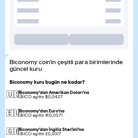
Biconomy coin'in çeşitli para birimlerinde
güncel kuru
Biconomy kuru bugün ne kadar?
Biconomy'dan Amerikan Doları'na
🇺🇸
1 BICO eşittir $0,0427
Biconomy'dan Euro'na
🇪🇺
1 BICO eşittir €0,0371
Biconomy'dan İngiliz Sterlini'na
🇬🇧
1 BICO eşittir £0,0317