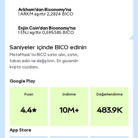
Arkham'dan Biconomy'na
1 ARKM eşittir 2,2824 BICO
Enjin Coin'dan Biconomy'na
1 ENJ eşittir 0,595385 BICO
Saniyeler içinde BICO edinin
MetaMask'ta BICO satın alın, satın,
takas edin ve değiştirin. En güvenilir
kripto cüzdanı.
Google Play
Puan
İndirme
Değerlendirme
4.4
10M+
483.9K
App Store