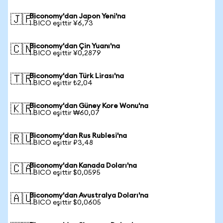
Biconomy'dan Japon Yeni'na
🇯🇵
1 BICO eşittir ¥6,73
Biconomy'dan Çin Yuanı'na
🇨🇳
1 BICO eşittir ¥0,2879
Biconomy'dan Türk Lirası'na
🇹🇷
1 BICO eşittir ₺2,04
Biconomy'dan Güney Kore Wonu'na
🇰🇷
1 BICO eşittir ₩60,07
Biconomy'dan Rus Rublesi'na
🇷🇺
1 BICO eşittir ₽3,48
Biconomy'dan Kanada Doları'na
🇨🇦
1 BICO eşittir $0,0595
Biconomy'dan Avustralya Doları'na
🇦🇺
1 BICO eşittir $0,0605