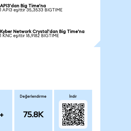
API3'dan Big Time'na
1 API3 eşittir 35,3533 BIGTIME
Kyber Network Crystal'dan Big Time'na
1 KNC eşittir 18,9182 BIGTIME
Değerlendirme
İndir
+
75.8K