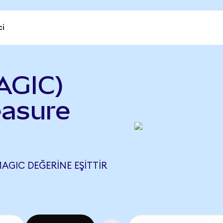
ci
AGIC)
easure
 MAGIC DEĞERINE EŞITTIR