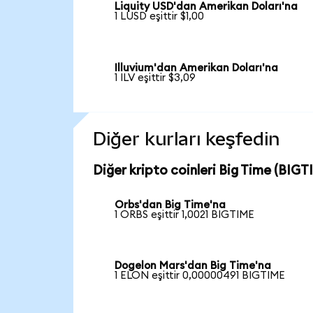
Liquity USD'dan Amerikan Doları'na
1 LUSD eşittir $1,00
Illuvium'dan Amerikan Doları'na
1 ILV eşittir $3,09
Diğer kurları keşfedin
Diğer kripto coinleri Big Time (BIGTI
Orbs'dan Big Time'na
1 ORBS eşittir 1,0021 BIGTIME
Dogelon Mars'dan Big Time'na
1 ELON eşittir 0,00000491 BIGTIME