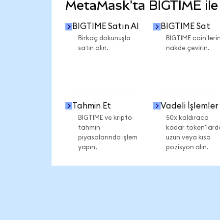
MetaMask'ta BIGTIME ile n
BIGTIME Satın Al
BIGTIME Sat
Birkaç dokunuşla
BIGTIME coin'lerin
satın alın.
nakde çevirin.
Tahmin Et
Vadeli İşlemler
BIGTIME ve kripto
50x kaldıraca
tahmin
kadar token'lard
piyasalarında işlem
uzun veya kısa
yapın.
pozisyon alın.