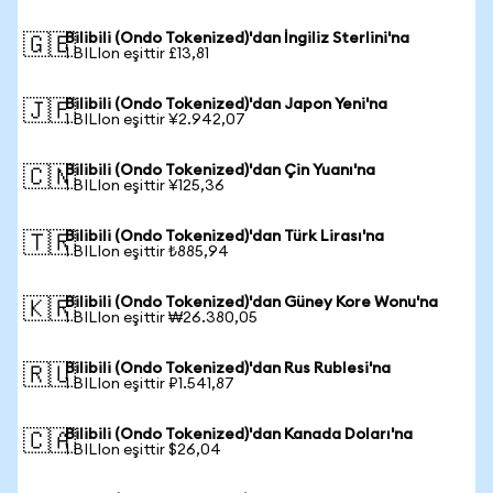
Bilibili (Ondo Tokenized)'dan İngiliz Sterlini'na
🇬🇧
1 BILIon eşittir £13,81
Bilibili (Ondo Tokenized)'dan Japon Yeni'na
🇯🇵
1 BILIon eşittir ¥2.942,07
Bilibili (Ondo Tokenized)'dan Çin Yuanı'na
🇨🇳
1 BILIon eşittir ¥125,36
Bilibili (Ondo Tokenized)'dan Türk Lirası'na
🇹🇷
1 BILIon eşittir ₺885,94
Bilibili (Ondo Tokenized)'dan Güney Kore Wonu'na
🇰🇷
1 BILIon eşittir ₩26.380,05
Bilibili (Ondo Tokenized)'dan Rus Rublesi'na
🇷🇺
1 BILIon eşittir ₽1.541,87
Bilibili (Ondo Tokenized)'dan Kanada Doları'na
🇨🇦
1 BILIon eşittir $26,04