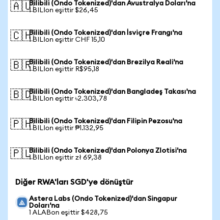
Bilibili (Ondo Tokenized)'dan Avustralya Doları'na
🇦🇺
1 BILIon eşittir $26,45
Bilibili (Ondo Tokenized)'dan İsviçre Frangı'na
🇨🇭
1 BILIon eşittir CHF 15,10
Bilibili (Ondo Tokenized)'dan Brezilya Reali'na
🇧🇷
1 BILIon eşittir R$95,18
Bilibili (Ondo Tokenized)'dan Bangladeş Takası'na
🇧🇩
1 BILIon eşittir ৳2.303,78
Bilibili (Ondo Tokenized)'dan Filipin Pezosu'na
🇵🇭
1 BILIon eşittir ₱1.132,95
Bilibili (Ondo Tokenized)'dan Polonya Zlotisi'na
🇵🇱
1 BILIon eşittir zł 69,38
Diğer RWA'ları SGD'ye dönüştür
Astera Labs (Ondo Tokenized)'dan Singapur
Doları'na
1 ALABon eşittir $428,75