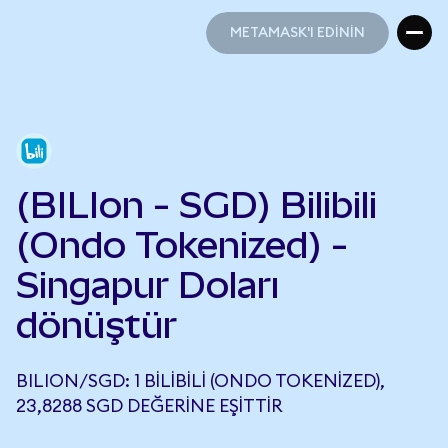
METAMASK'I EDİNİN
METAMASK'I EDİNİN
(BILIon - SGD) Bilibili
(Ondo Tokenized) -
Singapur Doları
dönüştür
BILION/SGD: 1 BILIBILI (ONDO TOKENIZED),
23,8288 SGD DEĞERINE EŞITTIR