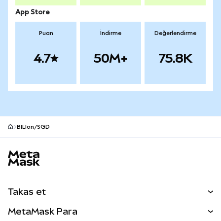
App Store
Puan
İndirme
Değerlendirme
4.7
50M+
75.8K
BILIon/SGD
MetaMask site alt bilgisi
Takas et
Takas İşlemleri
MetaMask Para
Tahmin Et
YENİ