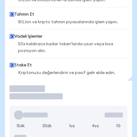
BILIon ile blokzincirleri arasında işlem yapın.
Tahmin Et
BILIon ve kripto tahmin piyasalarında işlem yapın.
Vadeli İşlemler
50x kaldıraca kadar token'larda uzun veya kısa
pozisyon alın.
Stake Et
Kriptonuzu değerlendirin ve pasif gelir elde edin.
İşlem Yap
15dk
30dk
1sa
4sa
1G