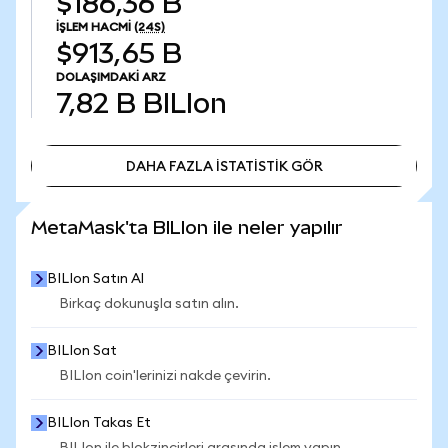
$186,36 B
İŞLEM HACMI
(24S)
$913,65 B
DOLAŞIMDAKI ARZ
7,82 B
BILIon
DAHA FAZLA İSTATİSTİK GÖR
DAHA FAZLA İSTATİSTİK GÖR
MetaMask'ta BILIon ile neler yapılır
BILIon Satın Al
Birkaç dokunuşla satın alın.
BILIon Sat
BILIon coin'lerinizi nakde çevirin.
BILIon Takas Et