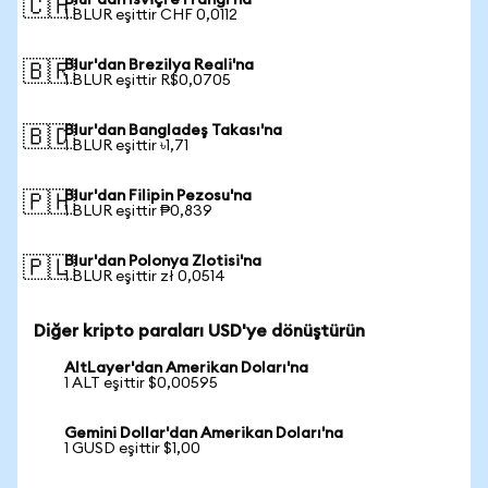
Blur'dan İsviçre Frangı'na
🇨🇭
1 BLUR eşittir CHF 0,0112
Blur'dan Brezilya Reali'na
🇧🇷
1 BLUR eşittir R$0,0705
Blur'dan Bangladeş Takası'na
🇧🇩
1 BLUR eşittir ৳1,71
Blur'dan Filipin Pezosu'na
🇵🇭
1 BLUR eşittir ₱0,839
Blur'dan Polonya Zlotisi'na
🇵🇱
1 BLUR eşittir zł 0,0514
Diğer kripto paraları USD'ye dönüştürün
AltLayer'dan Amerikan Doları'na
1 ALT eşittir $0,00595
Gemini Dollar'dan Amerikan Doları'na
1 GUSD eşittir $1,00