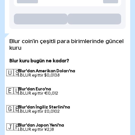
Blur coin'in çeşitli para birimlerinde güncel
kuru
Blur kuru bugün ne kadar?
Blur'dan Amerikan Doları'na
🇺🇸
1 BLUR eşittir $0,0138
Blur'dan Euro'na
🇪🇺
1 BLUR eşittir €0,012
Blur'dan İngiliz Sterlini'na
🇬🇧
1 BLUR eşittir £0,0102
Blur'dan Japon Yeni'na
🇯🇵
1 BLUR eşittir ¥2,18