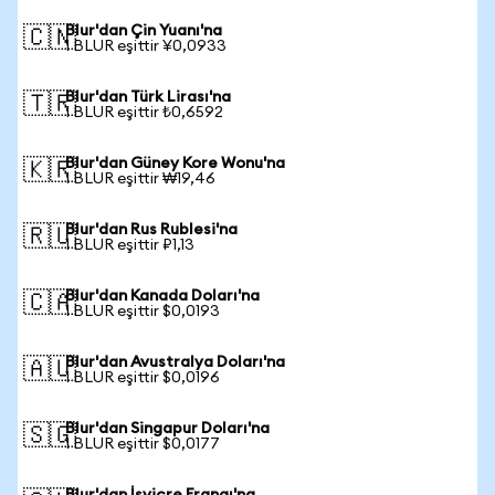
Blur'dan Çin Yuanı'na
🇨🇳
1 BLUR eşittir ¥0,0933
Blur'dan Türk Lirası'na
🇹🇷
1 BLUR eşittir ₺0,6592
Blur'dan Güney Kore Wonu'na
🇰🇷
1 BLUR eşittir ₩19,46
Blur'dan Rus Rublesi'na
🇷🇺
1 BLUR eşittir ₽1,13
Blur'dan Kanada Doları'na
🇨🇦
1 BLUR eşittir $0,0193
Blur'dan Avustralya Doları'na
🇦🇺
1 BLUR eşittir $0,0196
Blur'dan Singapur Doları'na
🇸🇬
1 BLUR eşittir $0,0177