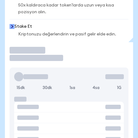
50x kaldıraca kadar token'larda uzun veya kısa
pozisyon alın.
Stake Et
Kriptonuzu değerlendirin ve pasif gelir elde edin.
İşlem Yap
15dk
30dk
1sa
4sa
1G