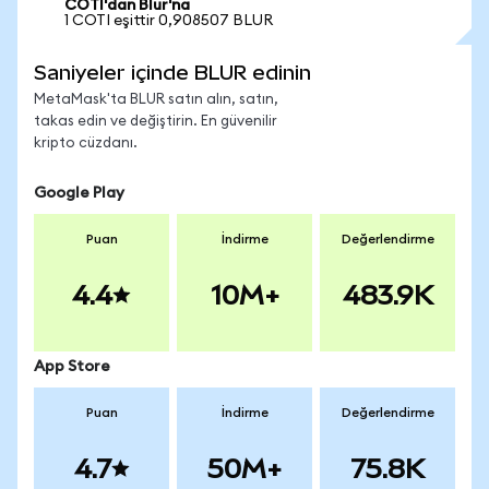
COTI'dan Blur'na
1 COTI eşittir 0,908507 BLUR
Saniyeler içinde BLUR edinin
MetaMask'ta BLUR satın alın, satın,
takas edin ve değiştirin. En güvenilir
kripto cüzdanı.
Google Play
Puan
İndirme
Değerlendirme
4.4
10M+
483.9K
App Store
Puan
İndirme
Değerlendirme
4.7
50M+
75.8K