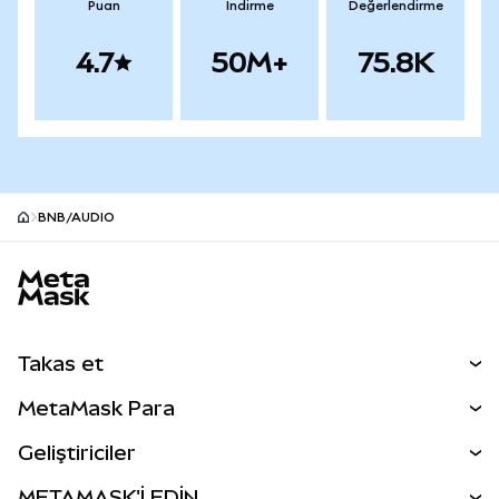
Puan
İndirme
Değerlendirme
4.7
50M+
75.8K
BNB/AUDIO
MetaMask site alt bilgisi
Takas et
Takas İşlemleri
MetaMask Para
Tahmin Et
YENİ
Kripto Al
Geliştiriciler
Perps
YENİ
MetaMask Kart
Dökümantasyon
METAMASK'İ EDİN