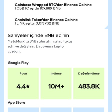
Coinbase Wrapped BTC'dan Binance Coin'na
1 CBBTC eşittir 109,1819 BNB
Chainlink Token'dan Binance Coin'na
1 LINK eşittir 0,013932 BNB
Saniyeler içinde BNB edinin
MetaMask'ta BNB satın alın, satın, takas
edin ve değiştirin. En güvenilir kripto
cüzdanı.
Google Play
Puan
İndirme
Değerlendirme
4.4
10M+
483.8K
App Store