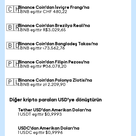
Binance Coin'dan İsviçre Frangı'na
🇨🇭
1 BNB eşittir CHF 480,22
Binance Coin'dan Brezilya Reali'na
🇧🇷
1 BNB eşittir R$3.029,65
Binance Coin'dan Bangladeş Takası'na
🇧🇩
1 BNB eşittir ৳73.562,76
Binance Coin'dan Filipin Pezosu'na
🇵🇭
1 BNB eşittir ₱36.078,20
Binance Coin'dan Polonya Zlotisi'na
🇵🇱
1 BNB eşittir zł 2.209,90
Diğer kripto paraları USD'ye dönüştürün
Tether USD'dan Amerikan Doları'na
1 USDT eşittir $0,9993
USDC'dan Amerikan Doları'na
1 USDC eşittir $0,9996