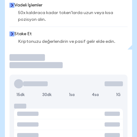
Vadeli İşlemler
50x kaldıraca kadar token'larda uzun veya kısa
pozisyon alın.
Stake Et
Kriptonuzu değerlendirin ve pasif gelir elde edin.
İşlem Yap
15dk
30dk
1sa
4sa
1G