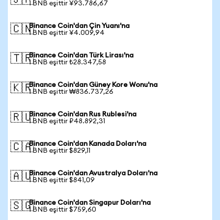
🇯🇵
1 BNB eşittir ¥93.786,67
Binance Coin'dan Çin Yuanı'na
🇨🇳
1 BNB eşittir ¥4.009,94
Binance Coin'dan Türk Lirası'na
🇹🇷
1 BNB eşittir ₺28.347,58
Binance Coin'dan Güney Kore Wonu'na
🇰🇷
1 BNB eşittir ₩836.737,26
Binance Coin'dan Rus Rublesi'na
🇷🇺
1 BNB eşittir ₽48.892,31
Binance Coin'dan Kanada Doları'na
🇨🇦
1 BNB eşittir $829,11
Binance Coin'dan Avustralya Doları'na
🇦🇺
1 BNB eşittir $841,09
Binance Coin'dan Singapur Doları'na
🇸🇬
1 BNB eşittir $759,60