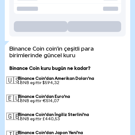
Binance Coin coin'in çeşitli para
birimlerinde güncel kuru
Binance Coin kuru bugün ne kadar?
Binance Coin'dan Amerikan Doları'na
🇺🇸
1 BNB eşittir $594,32
Binance Coin'dan Euro'na
🇪🇺
1 BNB eşittir €514,07
Binance Coin'dan İngiliz Sterlini'na
🇬🇧
1 BNB eşittir £440,53
Binance Coin'dan Japon Yeni'na