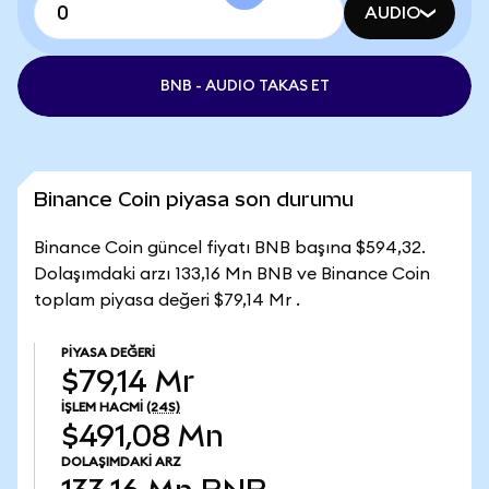
AUDIO
BNB - AUDIO TAKAS ET
Binance Coin piyasa son durumu
Binance Coin güncel fiyatı BNB başına $594,32.
Dolaşımdaki arzı 133,16 Mn BNB ve Binance Coin
toplam piyasa değeri $79,14 Mr .
PIYASA DEĞERI
$79,14 Mr
İŞLEM HACMI
(24S)
$491,08 Mn
DOLAŞIMDAKI ARZ