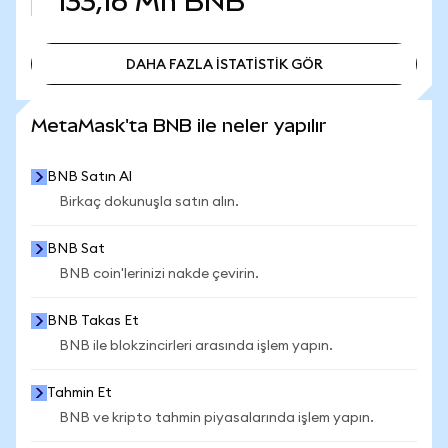
133,16 Mn
BNB
DAHA FAZLA İSTATİSTİK GÖR
DAHA FAZLA İSTATİSTİK GÖR
MetaMask'ta BNB ile neler yapılır
BNB Satın Al
Birkaç dokunuşla satın alın.
BNB Sat
BNB coin'lerinizi nakde çevirin.
BNB Takas Et
BNB ile blokzincirleri arasında işlem yapın.
Tahmin Et
BNB ve kripto tahmin piyasalarında işlem yapın.