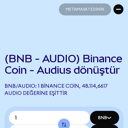
METAMASK'I EDİNİN
METAMASK'I EDİNİN
(BNB - AUDIO) Binance
Coin - Audius dönüştür
BNB/AUDIO: 1 BINANCE COIN, 48.114,6617
AUDIO DEĞERINE EŞITTIR
BNB