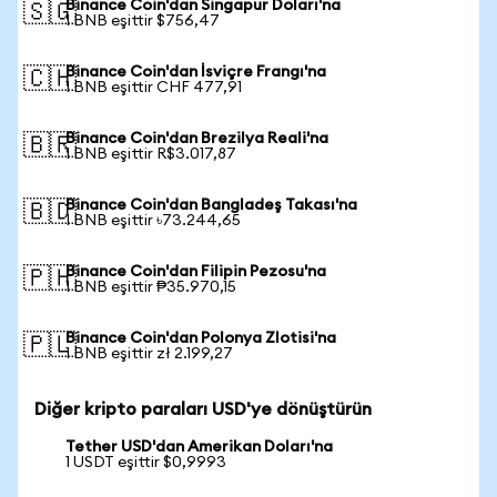
Binance Coin'dan Singapur Doları'na
🇸🇬
1 BNB eşittir $756,47
Binance Coin'dan İsviçre Frangı'na
🇨🇭
1 BNB eşittir CHF 477,91
Binance Coin'dan Brezilya Reali'na
🇧🇷
1 BNB eşittir R$3.017,87
Binance Coin'dan Bangladeş Takası'na
🇧🇩
1 BNB eşittir ৳73.244,65
Binance Coin'dan Filipin Pezosu'na
🇵🇭
1 BNB eşittir ₱35.970,15
Binance Coin'dan Polonya Zlotisi'na
🇵🇱
1 BNB eşittir zł 2.199,27
Diğer kripto paraları USD'ye dönüştürün
Tether USD'dan Amerikan Doları'na
1 USDT eşittir $0,9993