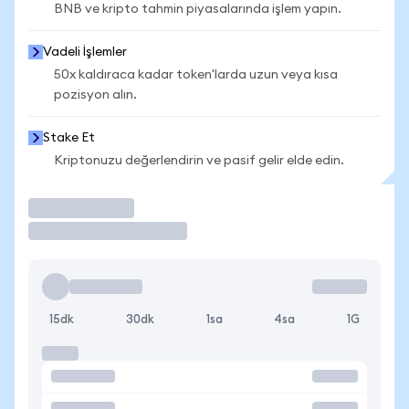
BNB ve kripto tahmin piyasalarında işlem yapın.
Vadeli İşlemler
50x kaldıraca kadar token'larda uzun veya kısa
pozisyon alın.
Stake Et
Kriptonuzu değerlendirin ve pasif gelir elde edin.
İşlem Yap
15dk
30dk
1sa
4sa
1G