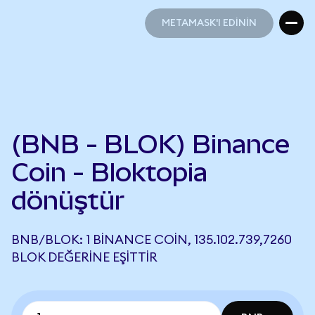
METAMASK'I EDİNİN
METAMASK'I EDİNİN
(BNB - BLOK) Binance
Coin - Bloktopia
dönüştür
BNB/BLOK: 1 BINANCE COIN, 135.102.739,7260
BLOK DEĞERINE EŞITTIR