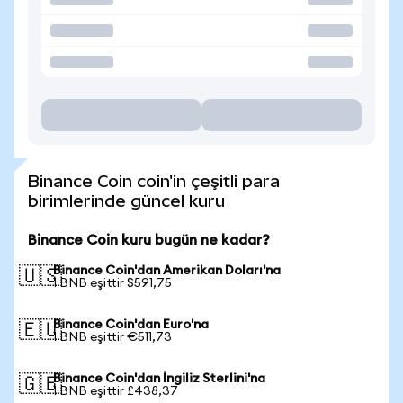
Binance Coin coin'in çeşitli para
birimlerinde güncel kuru
Binance Coin kuru bugün ne kadar?
Binance Coin'dan Amerikan Doları'na
🇺🇸
1 BNB eşittir $591,75
Binance Coin'dan Euro'na
🇪🇺
1 BNB eşittir €511,73
Binance Coin'dan İngiliz Sterlini'na
🇬🇧
1 BNB eşittir £438,37