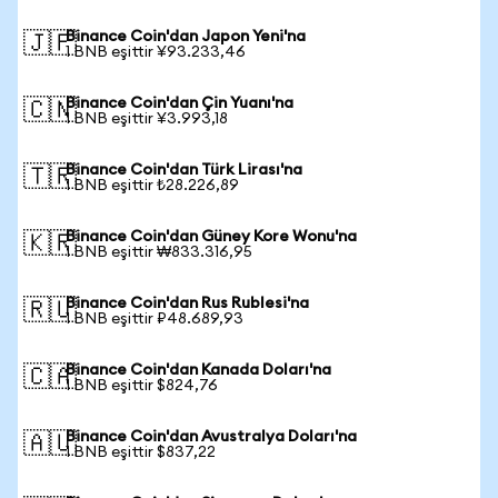
Binance Coin'dan Japon Yeni'na
🇯🇵
1 BNB eşittir ¥93.233,46
Binance Coin'dan Çin Yuanı'na
🇨🇳
1 BNB eşittir ¥3.993,18
Binance Coin'dan Türk Lirası'na
🇹🇷
1 BNB eşittir ₺28.226,89
Binance Coin'dan Güney Kore Wonu'na
🇰🇷
1 BNB eşittir ₩833.316,95
Binance Coin'dan Rus Rublesi'na
🇷🇺
1 BNB eşittir ₽48.689,93
Binance Coin'dan Kanada Doları'na
🇨🇦
1 BNB eşittir $824,76
Binance Coin'dan Avustralya Doları'na
🇦🇺
1 BNB eşittir $837,22