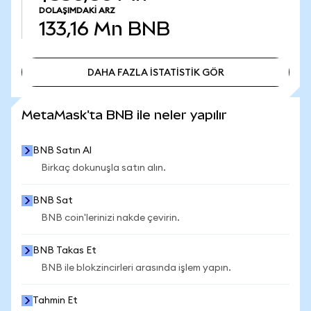
DOLAŞIMDAKI ARZ
133,16 Mn
BNB
DAHA FAZLA İSTATİSTİK GÖR
DAHA FAZLA İSTATİSTİK GÖR
MetaMask'ta BNB ile neler yapılır
BNB Satın Al
Birkaç dokunuşla satın alın.
BNB Sat
BNB coin'lerinizi nakde çevirin.
BNB Takas Et
BNB ile blokzincirleri arasında işlem yapın.
Tahmin Et