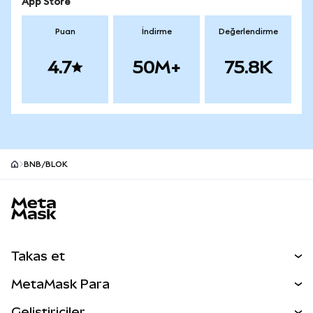
App Store
Puan
İndirme
Değerlendirme
4.7
50M+
75.8K
BNB/BLOK
MetaMask site alt bilgisi
Takas et
Takas İşlemleri
MetaMask Para
Tahmin Et
YENİ
Kripto Al
Geliştiriciler