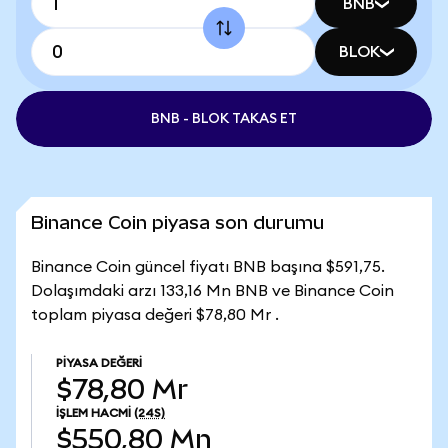
BNB
BLOK
BNB - BLOK TAKAS ET
Binance Coin piyasa son durumu
Binance Coin güncel fiyatı BNB başına $591,75.
Dolaşımdaki arzı 133,16 Mn BNB ve Binance Coin
toplam piyasa değeri $78,80 Mr .
PIYASA DEĞERI
$78,80 Mr
İŞLEM HACMI
(24S)
$550,80 Mn