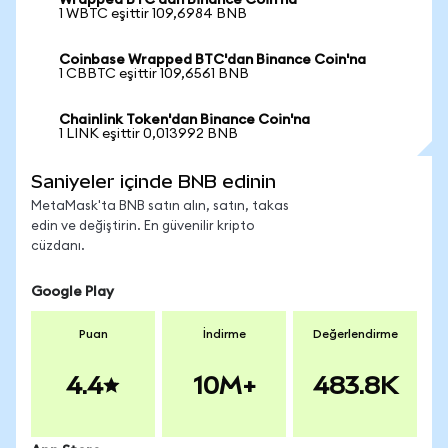
Wrapped BTC'dan Binance Coin'na
1 WBTC eşittir 109,6984 BNB
Coinbase Wrapped BTC'dan Binance Coin'na
1 CBBTC eşittir 109,6561 BNB
Chainlink Token'dan Binance Coin'na
1 LINK eşittir 0,013992 BNB
Saniyeler içinde BNB edinin
MetaMask'ta BNB satın alın, satın, takas
edin ve değiştirin. En güvenilir kripto
cüzdanı.
Google Play
Puan
İndirme
Değerlendirme
4.4
10M+
483.8K