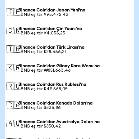
Binance Coin'dan Japon Yeni'na
🇯🇵
1 BNB eşittir ¥95.472,42
Binance Coin'dan Çin Yuanı'na
🇨🇳
1 BNB eşittir ¥4.053,25
Binance Coin'dan Türk Lirası'na
🇹🇷
1 BNB eşittir ₺28.666,21
Binance Coin'dan Güney Kore Wonu'na
🇰🇷
1 BNB eşittir ₩851.663,46
Binance Coin'dan Rus Rublesi'na
🇷🇺
1 BNB eşittir ₽49.568,05
Binance Coin'dan Kanada Doları'na
🇨🇦
1 BNB eşittir $836,86
Binance Coin'dan Avustralya Doları'na
🇦🇺
1 BNB eşittir $850,42