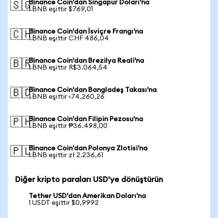
Binance Coin'dan Singapur Doları'na
🇸🇬
1 BNB eşittir $769,01
Binance Coin'dan İsviçre Frangı'na
🇨🇭
1 BNB eşittir CHF 486,04
Binance Coin'dan Brezilya Reali'na
🇧🇷
1 BNB eşittir R$3.064,54
Binance Coin'dan Bangladeş Takası'na
🇧🇩
1 BNB eşittir ৳74.260,26
Binance Coin'dan Filipin Pezosu'na
🇵🇭
1 BNB eşittir ₱36.498,00
Binance Coin'dan Polonya Zlotisi'na
🇵🇱
1 BNB eşittir zł 2.236,61
Diğer kripto paraları USD'ye dönüştürün
Tether USD'dan Amerikan Doları'na
1 USDT eşittir $0,9992