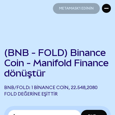
METAMASK'I EDİNİN
METAMASK'I EDİNİN
(BNB - FOLD) Binance
Coin - Manifold Finance
dönüştür
BNB/FOLD: 1 BINANCE COIN, 22.548,2080
FOLD DEĞERINE EŞITTIR