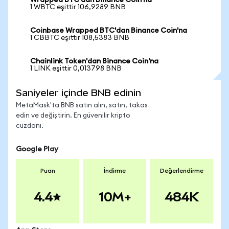
Wrapped BTC'dan Binance Coin'na
1 WBTC eşittir 106,9289 BNB
Coinbase Wrapped BTC'dan Binance Coin'na
1 CBBTC eşittir 108,5383 BNB
Chainlink Token'dan Binance Coin'na
1 LINK eşittir 0,013798 BNB
Saniyeler içinde BNB edinin
MetaMask'ta BNB satın alın, satın, takas
edin ve değiştirin. En güvenilir kripto
cüzdanı.
Google Play
Puan
İndirme
Değerlendirme
4.4
10M+
484K