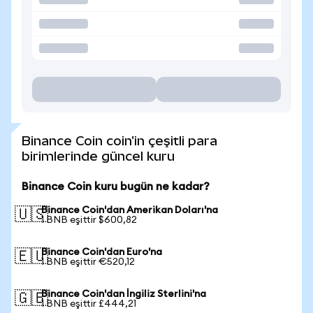
Binance Coin coin'in çeşitli para
birimlerinde güncel kuru
Binance Coin kuru bugün ne kadar?
Binance Coin'dan Amerikan Doları'na
🇺🇸
1 BNB eşittir $600,82
Binance Coin'dan Euro'na
🇪🇺
1 BNB eşittir €520,12
Binance Coin'dan İngiliz Sterlini'na
🇬🇧
1 BNB eşittir £444,21