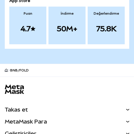
App Store
Puan
İndirme
Değerlendirme
4.7
50M+
75.8K
BNB/FOLD
MetaMask site alt bilgisi
Takas et
Takas İşlemleri
MetaMask Para
Tahmin Et
YENİ
Kripto Al
Geliştiriciler