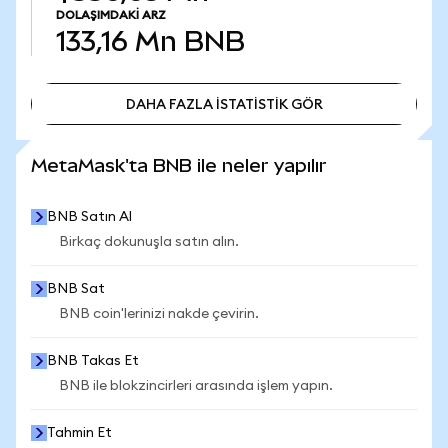
DOLAŞIMDAKI ARZ
133,16 Mn
BNB
DAHA FAZLA İSTATİSTİK GÖR
DAHA FAZLA İSTATİSTİK GÖR
MetaMask'ta BNB ile neler yapılır
BNB Satın Al
Birkaç dokunuşla satın alın.
BNB Sat
BNB coin'lerinizi nakde çevirin.
BNB Takas Et
BNB ile blokzincirleri arasında işlem yapın.
Tahmin Et