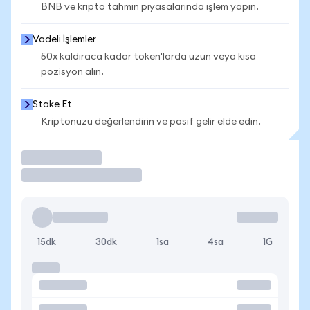
BNB ve kripto tahmin piyasalarında işlem yapın.
Vadeli İşlemler
50x kaldıraca kadar token'larda uzun veya kısa
pozisyon alın.
Stake Et
Kriptonuzu değerlendirin ve pasif gelir elde edin.
İşlem Yap
15dk
30dk
1sa
4sa
1G