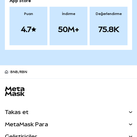
App Store
Puan
İndirme
Değerlendirme
4.7
50M+
75.8K
BNB/RBN
MetaMask site alt bilgisi
Takas et
Takas İşlemleri
MetaMask Para
Tahmin Et
YENİ
Kripto Al
Geliştiriciler