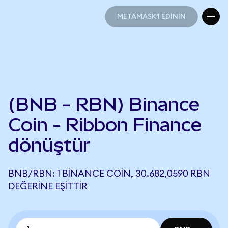
METAMASK'I EDİNİN
METAMASK'I EDİNİN
(BNB - RBN) Binance
Coin - Ribbon Finance
dönüştür
BNB/RBN: 1 BINANCE COIN, 30.682,0590 RBN
DEĞERINE EŞITTIR