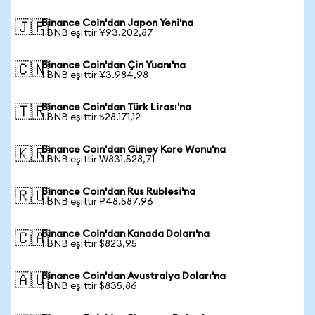
Binance Coin'dan Japon Yeni'na
🇯🇵
1 BNB eşittir ¥93.202,87
Binance Coin'dan Çin Yuanı'na
🇨🇳
1 BNB eşittir ¥3.984,98
Binance Coin'dan Türk Lirası'na
🇹🇷
1 BNB eşittir ₺28.171,12
Binance Coin'dan Güney Kore Wonu'na
🇰🇷
1 BNB eşittir ₩831.528,71
Binance Coin'dan Rus Rublesi'na
🇷🇺
1 BNB eşittir ₽48.587,96
Binance Coin'dan Kanada Doları'na
🇨🇦
1 BNB eşittir $823,95
Binance Coin'dan Avustralya Doları'na
🇦🇺
1 BNB eşittir $835,86