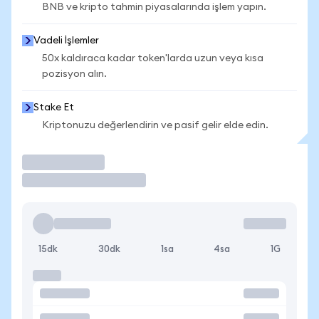
BNB ve kripto tahmin piyasalarında işlem yapın.
Vadeli İşlemler
50x kaldıraca kadar token'larda uzun veya kısa
pozisyon alın.
Stake Et
Kriptonuzu değerlendirin ve pasif gelir elde edin.
İşlem Yap
15dk
30dk
1sa
4sa
1G