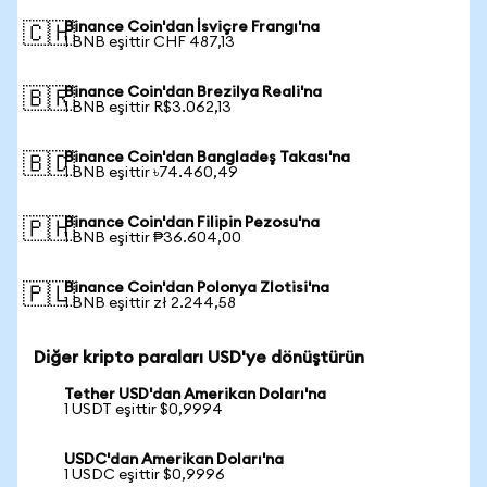
Binance Coin'dan İsviçre Frangı'na
🇨🇭
1 BNB eşittir CHF 487,13
Binance Coin'dan Brezilya Reali'na
🇧🇷
1 BNB eşittir R$3.062,13
Binance Coin'dan Bangladeş Takası'na
🇧🇩
1 BNB eşittir ৳74.460,49
Binance Coin'dan Filipin Pezosu'na
🇵🇭
1 BNB eşittir ₱36.604,00
Binance Coin'dan Polonya Zlotisi'na
🇵🇱
1 BNB eşittir zł 2.244,58
Diğer kripto paraları USD'ye dönüştürün
Tether USD'dan Amerikan Doları'na
1 USDT eşittir $0,9994
USDC'dan Amerikan Doları'na
1 USDC eşittir $0,9996