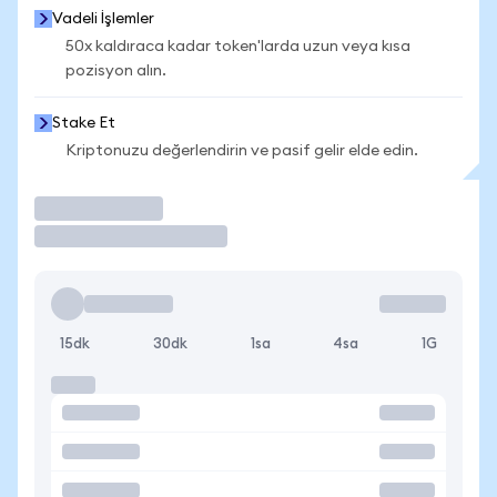
Vadeli İşlemler
50x kaldıraca kadar token'larda uzun veya kısa
pozisyon alın.
Stake Et
Kriptonuzu değerlendirin ve pasif gelir elde edin.
İşlem Yap
15dk
30dk
1sa
4sa
1G