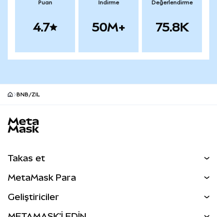
Puan
İndirme
Değerlendirme
4.7
50M+
75.8K
BNB/ZIL
MetaMask site alt bilgisi
Takas et
Takas İşlemleri
MetaMask Para
Tahmin Et
YENİ
Kripto Al
Geliştiriciler
Perps
YENİ
MetaMask Kart
Dökümantasyon
METAMASK'İ EDİN