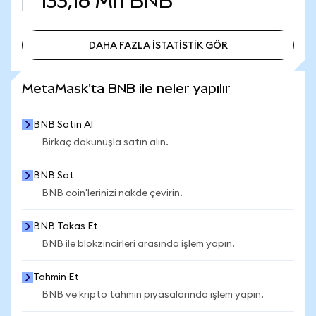
133,16 Mn
BNB
DAHA FAZLA İSTATİSTİK GÖR
DAHA FAZLA İSTATİSTİK GÖR
MetaMask'ta BNB ile neler yapılır
BNB Satın Al
Birkaç dokunuşla satın alın.
BNB Sat
BNB coin'lerinizi nakde çevirin.
BNB Takas Et
BNB ile blokzincirleri arasında işlem yapın.
Tahmin Et
BNB ve kripto tahmin piyasalarında işlem yapın.