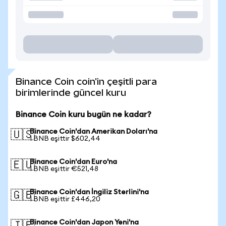
Binance Coin coin'in çeşitli para
birimlerinde güncel kuru
Binance Coin kuru bugün ne kadar?
Binance Coin'dan Amerikan Doları'na
🇺🇸
1 BNB eşittir $602,44
Binance Coin'dan Euro'na
🇪🇺
1 BNB eşittir €521,48
Binance Coin'dan İngiliz Sterlini'na
🇬🇧
1 BNB eşittir £446,20
Binance Coin'dan Japon Yeni'na