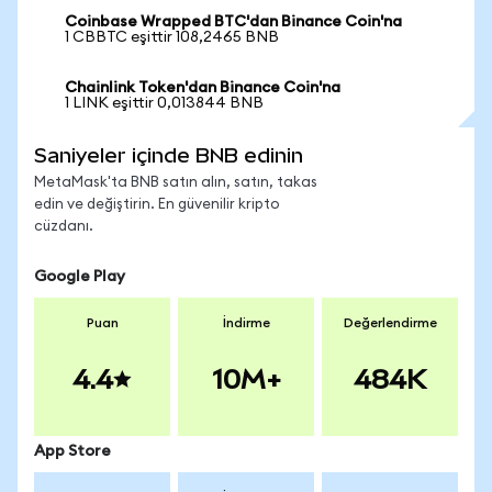
Coinbase Wrapped BTC'dan Binance Coin'na
1 CBBTC eşittir 108,2465 BNB
Chainlink Token'dan Binance Coin'na
1 LINK eşittir 0,013844 BNB
Saniyeler içinde BNB edinin
MetaMask'ta BNB satın alın, satın, takas
edin ve değiştirin. En güvenilir kripto
cüzdanı.
Google Play
Puan
İndirme
Değerlendirme
4.4
10M+
484K
App Store