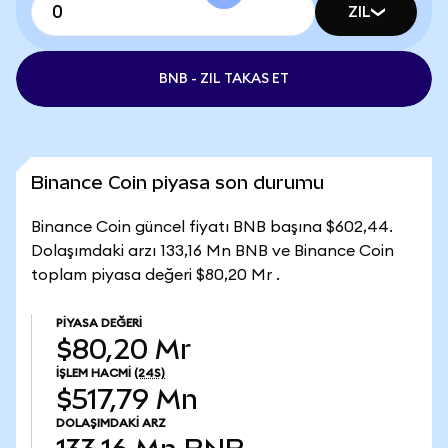
ZIL
BNB - ZIL TAKAS ET
Binance Coin piyasa son durumu
Binance Coin güncel fiyatı BNB başına $602,44.
Dolaşımdaki arzı 133,16 Mn BNB ve Binance Coin
toplam piyasa değeri $80,20 Mr .
PIYASA DEĞERI
$80,20 Mr
İŞLEM HACMI
(24S)
$517,79 Mn
DOLAŞIMDAKI ARZ