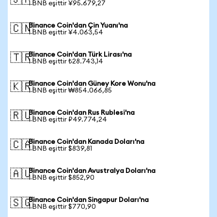
🇯🇵
1 BNB eşittir ¥95.679,27
Binance Coin'dan Çin Yuanı'na
🇨🇳
1 BNB eşittir ¥4.063,54
Binance Coin'dan Türk Lirası'na
🇹🇷
1 BNB eşittir ₺28.743,14
Binance Coin'dan Güney Kore Wonu'na
🇰🇷
1 BNB eşittir ₩854.066,85
Binance Coin'dan Rus Rublesi'na
🇷🇺
1 BNB eşittir ₽49.774,24
Binance Coin'dan Kanada Doları'na
🇨🇦
1 BNB eşittir $839,81
Binance Coin'dan Avustralya Doları'na
🇦🇺
1 BNB eşittir $852,90
Binance Coin'dan Singapur Doları'na
🇸🇬
1 BNB eşittir $770,90