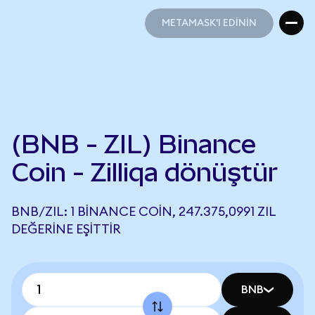
METAMASK'I EDİNİN
METAMASK'I EDİNİN
(BNB - ZIL) Binance
Coin - Zilliqa dönüştür
BNB/ZIL: 1 BINANCE COIN, 247.375,0991 ZIL
DEĞERINE EŞITTIR
BNB