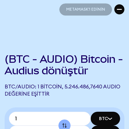
METAMASK'I EDİNİN
METAMASK'I EDİNİN
(BTC - AUDIO) Bitcoin -
Audius dönüştür
BTC/AUDIO: 1 BITCOIN, 5.246.486,7640 AUDIO
DEĞERINE EŞITTIR
BTC