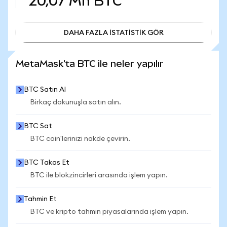
20,07 Mn
BTC
DAHA FAZLA İSTATİSTİK GÖR
DAHA FAZLA İSTATİSTİK GÖR
MetaMask'ta BTC ile neler yapılır
BTC Satın Al
Birkaç dokunuşla satın alın.
BTC Sat
BTC coin'lerinizi nakde çevirin.
BTC Takas Et
BTC ile blokzincirleri arasında işlem yapın.
Tahmin Et
BTC ve kripto tahmin piyasalarında işlem yapın.