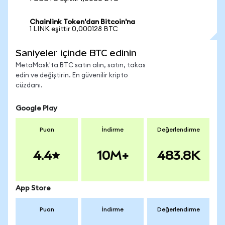
Chainlink Token'dan Bitcoin'na
1 LINK eşittir 0,000128 BTC
Saniyeler içinde BTC edinin
MetaMask'ta BTC satın alın, satın, takas
edin ve değiştirin. En güvenilir kripto
cüzdanı.
Google Play
Puan
İndirme
Değerlendirme
4.4
10M+
483.8K
App Store
Puan
İndirme
Değerlendirme