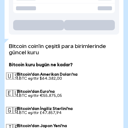
Bitcoin coin'in çeşitli para birimlerinde
güncel kuru
Bitcoin kuru bugün ne kadar?
Bitcoin'dan Amerikan Doları'na
🇺🇸
1 BTC eşittir $64.382,00
Bitcoin'dan Euro'na
🇪🇺
1 BTC eşittir €55.875,05
Bitcoin'dan İngiliz Sterlini'na
🇬🇧
1 BTC eşittir £47.857,94
Bitcoin'dan Japon Yeni'na