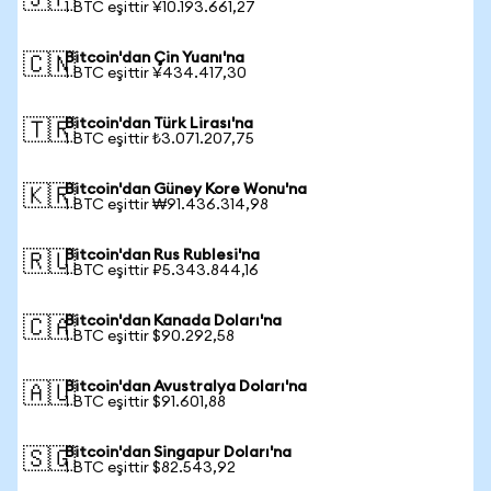
🇯🇵
1 BTC eşittir ¥10.193.661,27
Bitcoin'dan Çin Yuanı'na
🇨🇳
1 BTC eşittir ¥434.417,30
Bitcoin'dan Türk Lirası'na
🇹🇷
1 BTC eşittir ₺3.071.207,75
Bitcoin'dan Güney Kore Wonu'na
🇰🇷
1 BTC eşittir ₩91.436.314,98
Bitcoin'dan Rus Rublesi'na
🇷🇺
1 BTC eşittir ₽5.343.844,16
Bitcoin'dan Kanada Doları'na
🇨🇦
1 BTC eşittir $90.292,58
Bitcoin'dan Avustralya Doları'na
🇦🇺
1 BTC eşittir $91.601,88
Bitcoin'dan Singapur Doları'na
🇸🇬
1 BTC eşittir $82.543,92