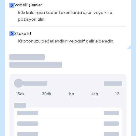
Vadeli İşlemler
50x kaldıraca kadar token'larda uzun veya kısa
pozisyon alın.
Stake Et
Kriptonuzu değerlendirin ve pasif gelir elde edin.
İşlem Yap
15dk
30dk
1sa
4sa
1G