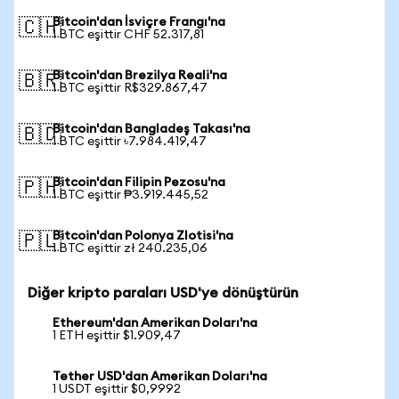
Bitcoin'dan İsviçre Frangı'na
🇨🇭
1 BTC eşittir CHF 52.317,81
Bitcoin'dan Brezilya Reali'na
🇧🇷
1 BTC eşittir R$329.867,47
Bitcoin'dan Bangladeş Takası'na
🇧🇩
1 BTC eşittir ৳7.984.419,47
Bitcoin'dan Filipin Pezosu'na
🇵🇭
1 BTC eşittir ₱3.919.445,52
Bitcoin'dan Polonya Zlotisi'na
🇵🇱
1 BTC eşittir zł 240.235,06
Diğer kripto paraları USD'ye dönüştürün
Ethereum'dan Amerikan Doları'na
1 ETH eşittir $1.909,47
Tether USD'dan Amerikan Doları'na
1 USDT eşittir $0,9992