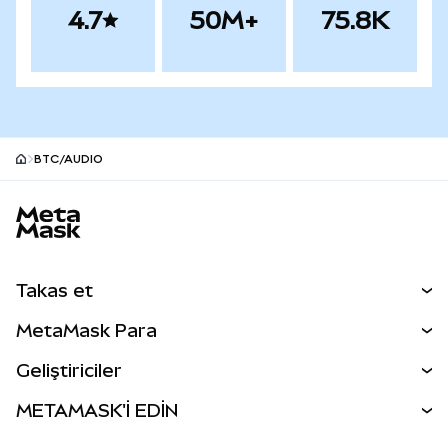
4.7
50M+
75.8K
BTC/AUDIO
MetaMask site alt bilgisi
Takas et
Takas İşlemleri
MetaMask Para
Tahmin Et
YENİ
Kripto Al
Geliştiriciler
Perps
YENİ
MetaMask Kart
Dökümantasyon
METAMASK'İ EDİN
RWA'lar
mUSD
YENİ
Kontrol Paneli
İşlem Kalkanı