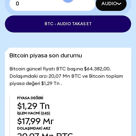
AUDIO
BTC - AUDIO TAKAS ET
Bitcoin piyasa son durumu
Bitcoin güncel fiyatı BTC başına $64.382,00.
Dolaşımdaki arzı 20,07 Mn BTC ve Bitcoin toplam
piyasa değeri $1,29 Tn .
PIYASA DEĞERI
$1,29 Tn
İŞLEM HACMI
(24S)
$17,99 Mr
DOLAŞIMDAKI ARZ