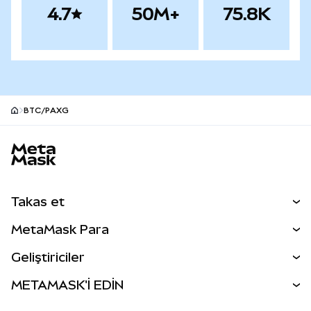
4.7
50M+
75.8K
BTC/PAXG
MetaMask site alt bilgisi
Takas et
Takas İşlemleri
MetaMask Para
Tahmin Et
YENİ
Kripto Al
Geliştiriciler
Perps
YENİ
MetaMask Kart
Dökümantasyon
METAMASK'İ EDİN
RWA'lar
mUSD
YENİ
Kontrol Paneli
İşlem Kalkanı