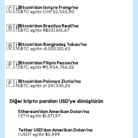
Bitcoin'dan İsviçre Frangı'na
🇨🇭
1 BTC eşittir CHF 52.333,90
Bitcoin'dan Brezilya Reali'na
🇧🇷
1 BTC eşittir R$331.613,67
Bitcoin'dan Bangladeş Takası'na
🇧🇩
1 BTC eşittir ৳8.002.120,63
Bitcoin'dan Filipin Pezosu'na
🇵🇭
1 BTC eşittir ₱3.934.756,02
Bitcoin'dan Polonya Zlotisi'na
🇵🇱
1 BTC eşittir zł 241.335,23
Diğer kripto paraları USD'ye dönüştürün
Ethereum'dan Amerikan Doları'na
1 ETH eşittir $1.871,97
Tether USD'dan Amerikan Doları'na
1 USDT eşittir $0,999