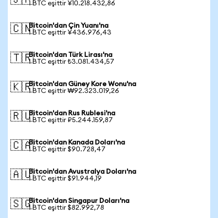
🇯🇵
1 BTC eşittir ¥10.218.432,86
Bitcoin'dan Çin Yuanı'na
🇨🇳
1 BTC eşittir ¥436.976,43
Bitcoin'dan Türk Lirası'na
🇹🇷
1 BTC eşittir ₺3.081.434,57
Bitcoin'dan Güney Kore Wonu'na
🇰🇷
1 BTC eşittir ₩92.323.019,26
Bitcoin'dan Rus Rublesi'na
🇷🇺
1 BTC eşittir ₽5.244.159,87
Bitcoin'dan Kanada Doları'na
🇨🇦
1 BTC eşittir $90.728,47
Bitcoin'dan Avustralya Doları'na
🇦🇺
1 BTC eşittir $91.944,19
Bitcoin'dan Singapur Doları'na
🇸🇬
1 BTC eşittir $82.992,78