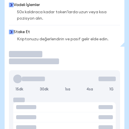
Vadeli İşlemler
50x kaldıraca kadar token'larda uzun veya kısa
pozisyon alın.
Stake Et
Kriptonuzu değerlendirin ve pasif gelir elde edin.
İşlem Yap
15dk
30dk
1sa
4sa
1G