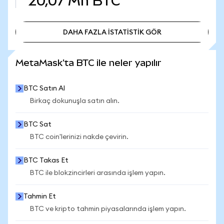
20,07 Mn
BTC
DAHA FAZLA İSTATİSTİK GÖR
DAHA FAZLA İSTATİSTİK GÖR
MetaMask'ta BTC ile neler yapılır
BTC Satın Al
Birkaç dokunuşla satın alın.
BTC Sat
BTC coin'lerinizi nakde çevirin.
BTC Takas Et
BTC ile blokzincirleri arasında işlem yapın.
Tahmin Et
BTC ve kripto tahmin piyasalarında işlem yapın.