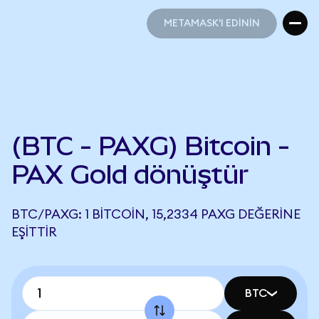
METAMASK'I EDİNİN
METAMASK'I EDİNİN
(BTC - PAXG) Bitcoin -
PAX Gold dönüştür
BTC/PAXG: 1 BITCOIN, 15,2334 PAXG DEĞERINE
EŞITTIR
BTC