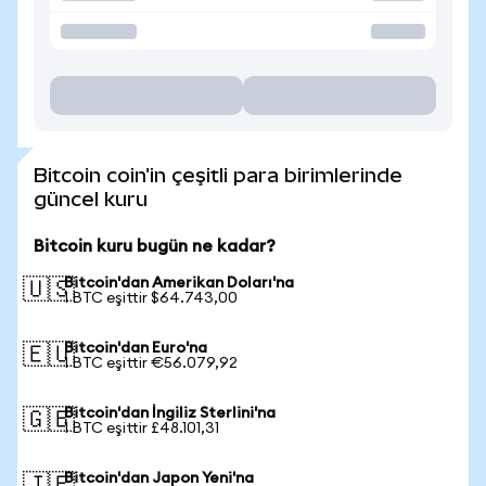
Bitcoin coin'in çeşitli para birimlerinde
güncel kuru
Bitcoin kuru bugün ne kadar?
Bitcoin'dan Amerikan Doları'na
🇺🇸
1 BTC eşittir $64.743,00
Bitcoin'dan Euro'na
🇪🇺
1 BTC eşittir €56.079,92
Bitcoin'dan İngiliz Sterlini'na
🇬🇧
1 BTC eşittir £48.101,31
Bitcoin'dan Japon Yeni'na