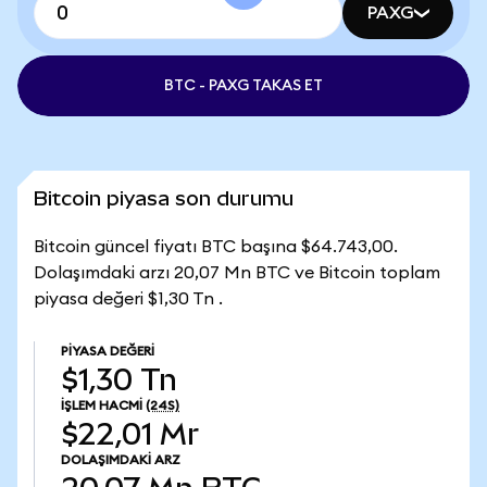
PAXG
BTC - PAXG TAKAS ET
Bitcoin piyasa son durumu
Bitcoin güncel fiyatı BTC başına $64.743,00.
Dolaşımdaki arzı 20,07 Mn BTC ve Bitcoin toplam
piyasa değeri $1,30 Tn .
PIYASA DEĞERI
$1,30 Tn
İŞLEM HACMI
(24S)
$22,01 Mr
DOLAŞIMDAKI ARZ