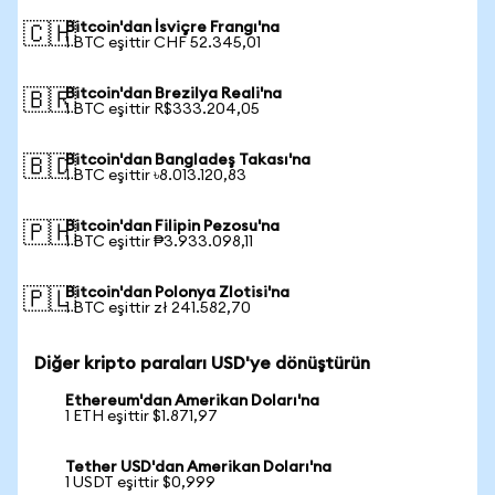
Bitcoin'dan İsviçre Frangı'na
🇨🇭
1 BTC eşittir CHF 52.345,01
Bitcoin'dan Brezilya Reali'na
🇧🇷
1 BTC eşittir R$333.204,05
Bitcoin'dan Bangladeş Takası'na
🇧🇩
1 BTC eşittir ৳8.013.120,83
Bitcoin'dan Filipin Pezosu'na
🇵🇭
1 BTC eşittir ₱3.933.098,11
Bitcoin'dan Polonya Zlotisi'na
🇵🇱
1 BTC eşittir zł 241.582,70
Diğer kripto paraları USD'ye dönüştürün
Ethereum'dan Amerikan Doları'na
1 ETH eşittir $1.871,97
Tether USD'dan Amerikan Doları'na
1 USDT eşittir $0,999