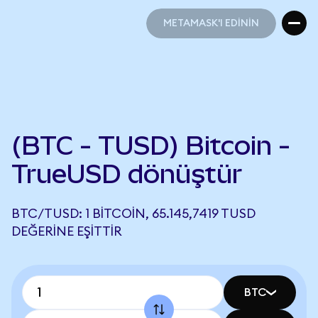
METAMASK'I EDİNİN
METAMASK'I EDİNİN
(BTC - TUSD) Bitcoin -
TrueUSD dönüştür
BTC/TUSD: 1 BITCOIN, 65.145,7419 TUSD
DEĞERINE EŞITTIR
BTC