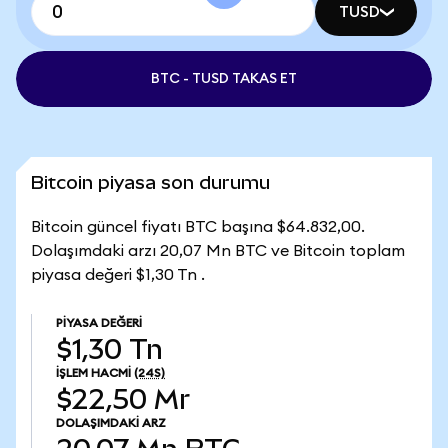
TUSD
BTC - TUSD TAKAS ET
Bitcoin piyasa son durumu
Bitcoin güncel fiyatı BTC başına $64.832,00.
Dolaşımdaki arzı 20,07 Mn BTC ve Bitcoin toplam
piyasa değeri $1,30 Tn .
PIYASA DEĞERI
$1,30 Tn
İŞLEM HACMI
(24S)
$22,50 Mr
DOLAŞIMDAKI ARZ