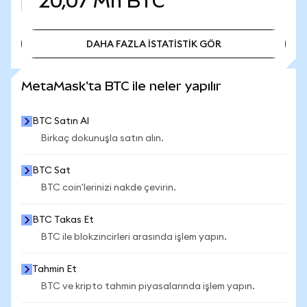
20,07 Mn
BTC
DAHA FAZLA İSTATİSTİK GÖR
DAHA FAZLA İSTATİSTİK GÖR
MetaMask'ta BTC ile neler yapılır
BTC Satın Al
Birkaç dokunuşla satın alın.
BTC Sat
BTC coin'lerinizi nakde çevirin.
BTC Takas Et
BTC ile blokzincirleri arasında işlem yapın.
Tahmin Et
BTC ve kripto tahmin piyasalarında işlem yapın.