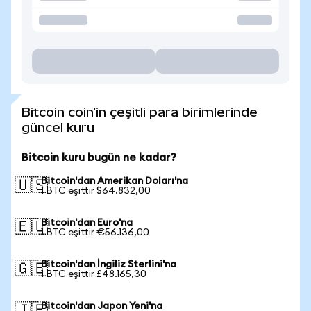
Bitcoin coin'in çeşitli para birimlerinde
güncel kuru
Bitcoin kuru bugün ne kadar?
Bitcoin'dan Amerikan Doları'na
🇺🇸
1 BTC eşittir $64.832,00
Bitcoin'dan Euro'na
🇪🇺
1 BTC eşittir €56.136,00
Bitcoin'dan İngiliz Sterlini'na
🇬🇧
1 BTC eşittir £48.165,30
Bitcoin'dan Japon Yeni'na