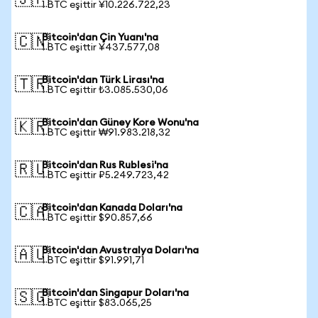
🇯🇵
1 BTC eşittir ¥10.226.722,23
Bitcoin'dan Çin Yuanı'na
🇨🇳
1 BTC eşittir ¥437.577,08
Bitcoin'dan Türk Lirası'na
🇹🇷
1 BTC eşittir ₺3.085.530,06
Bitcoin'dan Güney Kore Wonu'na
🇰🇷
1 BTC eşittir ₩91.983.218,32
Bitcoin'dan Rus Rublesi'na
🇷🇺
1 BTC eşittir ₽5.249.723,42
Bitcoin'dan Kanada Doları'na
🇨🇦
1 BTC eşittir $90.857,66
Bitcoin'dan Avustralya Doları'na
🇦🇺
1 BTC eşittir $91.991,71
Bitcoin'dan Singapur Doları'na
🇸🇬
1 BTC eşittir $83.065,25