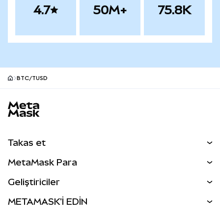
4.7
50M+
75.8K
BTC/TUSD
MetaMask site alt bilgisi
Takas et
Takas İşlemleri
MetaMask Para
Tahmin Et
YENİ
Kripto Al
Geliştiriciler
Perps
YENİ
MetaMask Kart
Dökümantasyon
METAMASK'İ EDİN
RWA'lar
mUSD
YENİ
Kontrol Paneli
İşlem Kalkanı