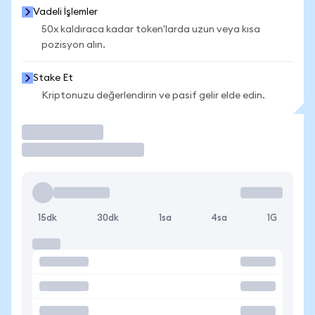
Vadeli İşlemler
50x kaldıraca kadar token'larda uzun veya kısa
pozisyon alın.
Stake Et
Kriptonuzu değerlendirin ve pasif gelir elde edin.
İşlem Yap
15dk
30dk
1sa
4sa
1G