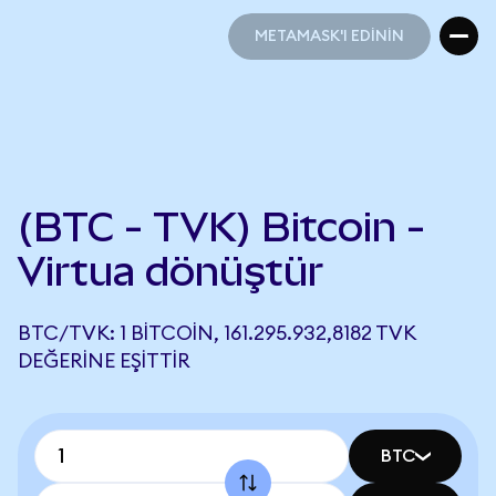
METAMASK'I EDİNİN
METAMASK'I EDİNİN
(BTC - TVK) Bitcoin -
Virtua dönüştür
BTC/TVK: 1 BITCOIN, 161.295.932,8182 TVK
DEĞERINE EŞITTIR
BTC