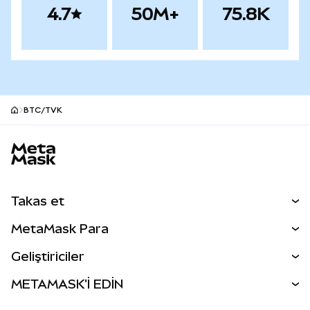
4.7
50M+
75.8K
BTC/TVK
MetaMask site alt bilgisi
Takas et
Takas İşlemleri
MetaMask Para
Tahmin Et
YENİ
Kripto Al
Geliştiriciler
Perps
YENİ
MetaMask Kart
Dökümantasyon
METAMASK'İ EDİN
RWA'lar
mUSD
YENİ
Kontrol Paneli
İşlem Kalkanı