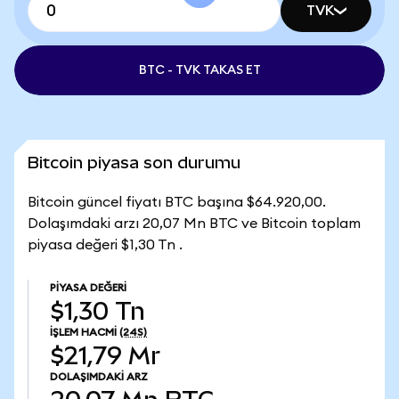
TVK
BTC - TVK TAKAS ET
Bitcoin piyasa son durumu
Bitcoin güncel fiyatı BTC başına $64.920,00.
Dolaşımdaki arzı 20,07 Mn BTC ve Bitcoin toplam
piyasa değeri $1,30 Tn .
PIYASA DEĞERI
$1,30 Tn
İŞLEM HACMI
(24S)
$21,79 Mr
DOLAŞIMDAKI ARZ