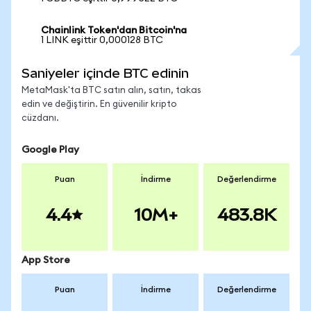
Chainlink Token'dan Bitcoin'na
1 LINK eşittir 0,000128 BTC
Saniyeler içinde BTC edinin
MetaMask'ta BTC satın alın, satın, takas
edin ve değiştirin. En güvenilir kripto
cüzdanı.
Google Play
Puan
İndirme
Değerlendirme
4.4
10M+
483.8K
App Store
Puan
İndirme
Değerlendirme