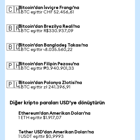
Bitcoin'dan İsviçre Frangı'na
🇨🇭
1 BTC eşittir CHF 52.456,61
Bitcoin'dan Brezilya Reali'na
🇧🇷
1 BTC eşittir R$330.937,09
Bitcoin'dan Bangladeş Takası'na
🇧🇩
1 BTC eşittir ৳8.035.560,22
Bitcoin'dan Filipin Pezosu'na
🇵🇭
1 BTC eşittir ₱3.940.901,33
Bitcoin'dan Polonya Zlotisi'na
🇵🇱
1 BTC eşittir zł 241.396,91
Diğer kripto paraları USD'ye dönüştürün
Ethereum'dan Amerikan Doları'na
1 ETH eşittir $1.917,07
Tether USD'dan Amerikan Doları'na
1 USDT eşittir $0,9993