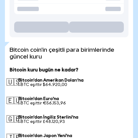
Bitcoin coin'in çeşitli para birimlerinde
güncel kuru
Bitcoin kuru bugün ne kadar?
Bitcoin'dan Amerikan Doları'na
🇺🇸
1 BTC eşittir $64.920,00
Bitcoin'dan Euro'na
🇪🇺
1 BTC eşittir €56.153,96
Bitcoin'dan İngiliz Sterlini'na
🇬🇧
1 BTC eşittir £48.120,93
Bitcoin'dan Japon Yeni'na