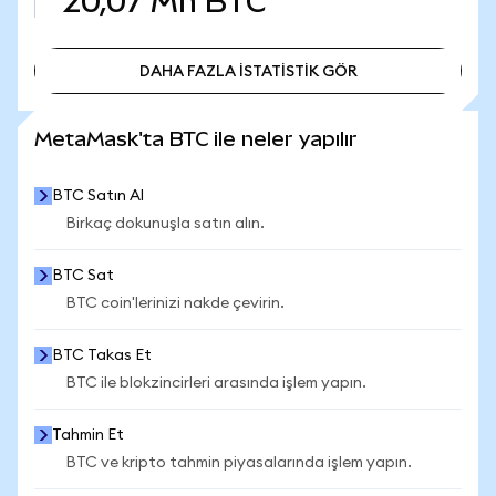
20,07 Mn
BTC
DAHA FAZLA İSTATİSTİK GÖR
DAHA FAZLA İSTATİSTİK GÖR
MetaMask'ta BTC ile neler yapılır
BTC Satın Al
Birkaç dokunuşla satın alın.
BTC Sat
BTC coin'lerinizi nakde çevirin.
BTC Takas Et
BTC ile blokzincirleri arasında işlem yapın.
Tahmin Et
BTC ve kripto tahmin piyasalarında işlem yapın.