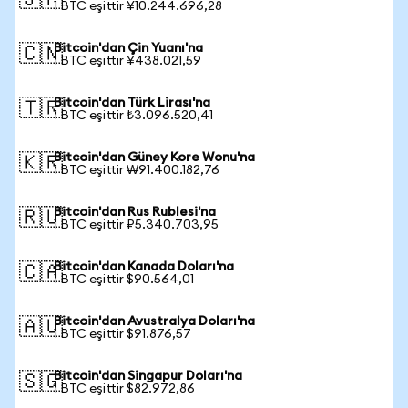
🇯🇵
1 BTC eşittir ¥10.244.696,28
Bitcoin'dan Çin Yuanı'na
🇨🇳
1 BTC eşittir ¥438.021,59
Bitcoin'dan Türk Lirası'na
🇹🇷
1 BTC eşittir ₺3.096.520,41
Bitcoin'dan Güney Kore Wonu'na
🇰🇷
1 BTC eşittir ₩91.400.182,76
Bitcoin'dan Rus Rublesi'na
🇷🇺
1 BTC eşittir ₽5.340.703,95
Bitcoin'dan Kanada Doları'na
🇨🇦
1 BTC eşittir $90.564,01
Bitcoin'dan Avustralya Doları'na
🇦🇺
1 BTC eşittir $91.876,57
Bitcoin'dan Singapur Doları'na
🇸🇬
1 BTC eşittir $82.972,86