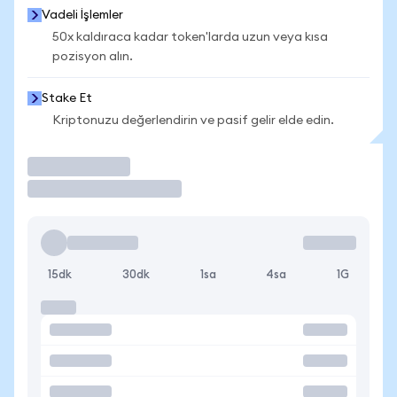
Vadeli İşlemler
50x kaldıraca kadar token'larda uzun veya kısa
pozisyon alın.
Stake Et
Kriptonuzu değerlendirin ve pasif gelir elde edin.
İşlem Yap
15dk
30dk
1sa
4sa
1G