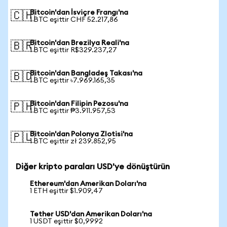
Bitcoin'dan İsviçre Frangı'na
🇨🇭
1 BTC eşittir CHF 52.217,86
Bitcoin'dan Brezilya Reali'na
🇧🇷
1 BTC eşittir R$329.237,27
Bitcoin'dan Bangladeş Takası'na
🇧🇩
1 BTC eşittir ৳7.969.165,35
Bitcoin'dan Filipin Pezosu'na
🇵🇭
1 BTC eşittir ₱3.911.957,53
Bitcoin'dan Polonya Zlotisi'na
🇵🇱
1 BTC eşittir zł 239.852,95
Diğer kripto paraları USD'ye dönüştürün
Ethereum'dan Amerikan Doları'na
1 ETH eşittir $1.909,47
Tether USD'dan Amerikan Doları'na
1 USDT eşittir $0,9992