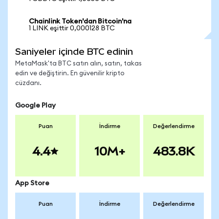
Chainlink Token'dan Bitcoin'na
1 LINK eşittir 0,000128 BTC
Saniyeler içinde BTC edinin
MetaMask'ta BTC satın alın, satın, takas
edin ve değiştirin. En güvenilir kripto
cüzdanı.
Google Play
Puan
İndirme
Değerlendirme
4.4
10M+
483.8K
App Store
Puan
İndirme
Değerlendirme