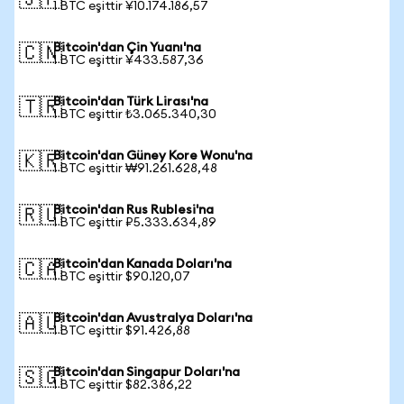
🇯🇵
1 BTC eşittir ¥10.174.186,57
Bitcoin'dan Çin Yuanı'na
🇨🇳
1 BTC eşittir ¥433.587,36
Bitcoin'dan Türk Lirası'na
🇹🇷
1 BTC eşittir ₺3.065.340,30
Bitcoin'dan Güney Kore Wonu'na
🇰🇷
1 BTC eşittir ₩91.261.628,48
Bitcoin'dan Rus Rublesi'na
🇷🇺
1 BTC eşittir ₽5.333.634,89
Bitcoin'dan Kanada Doları'na
🇨🇦
1 BTC eşittir $90.120,07
Bitcoin'dan Avustralya Doları'na
🇦🇺
1 BTC eşittir $91.426,88
Bitcoin'dan Singapur Doları'na
🇸🇬
1 BTC eşittir $82.386,22