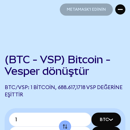
METAMASK'I EDİNİN
METAMASK'I EDİNİN
(BTC - VSP) Bitcoin -
Vesper dönüştür
BTC/VSP: 1 BITCOIN, 688.617,1718 VSP DEĞERINE
EŞITTIR
BTC