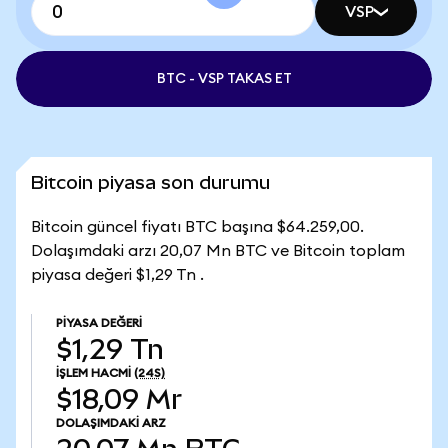
VSP
BTC - VSP TAKAS ET
Bitcoin piyasa son durumu
Bitcoin güncel fiyatı BTC başına $64.259,00.
Dolaşımdaki arzı 20,07 Mn BTC ve Bitcoin toplam
piyasa değeri $1,29 Tn .
PIYASA DEĞERI
$1,29 Tn
İŞLEM HACMI
(24S)
$18,09 Mr
DOLAŞIMDAKI ARZ