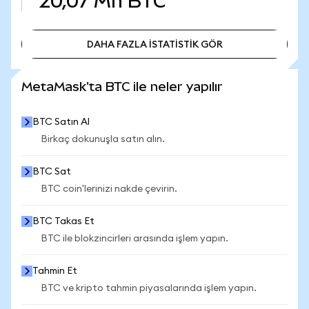
20,07 Mn
BTC
DAHA FAZLA İSTATİSTİK GÖR
DAHA FAZLA İSTATİSTİK GÖR
MetaMask'ta BTC ile neler yapılır
BTC Satın Al
Birkaç dokunuşla satın alın.
BTC Sat
BTC coin'lerinizi nakde çevirin.
BTC Takas Et
BTC ile blokzincirleri arasında işlem yapın.
Tahmin Et
BTC ve kripto tahmin piyasalarında işlem yapın.