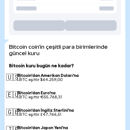
Bitcoin coin'in çeşitli para birimlerinde
güncel kuru
Bitcoin kuru bugün ne kadar?
Bitcoin'dan Amerikan Doları'na
🇺🇸
1 BTC eşittir $64.259,00
Bitcoin'dan Euro'na
🇪🇺
1 BTC eşittir €55.768,31
Bitcoin'dan İngiliz Sterlini'na
🇬🇧
1 BTC eşittir £47.766,51
Bitcoin'dan Japon Yeni'na