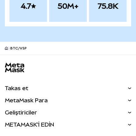
4.7
50M+
75.8K
BTC/VSP
MetaMask site alt bilgisi
Takas et
Takas İşlemleri
MetaMask Para
Tahmin Et
YENİ
Kripto Al
Geliştiriciler
Perps
YENİ
MetaMask Kart
Dökümantasyon
METAMASK'İ EDİN
RWA'lar
mUSD
YENİ
Kontrol Paneli
İşlem Kalkanı