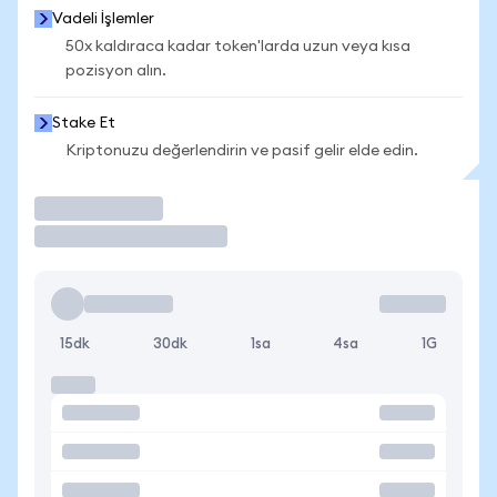
Vadeli İşlemler
50x kaldıraca kadar token'larda uzun veya kısa
pozisyon alın.
Stake Et
Kriptonuzu değerlendirin ve pasif gelir elde edin.
İşlem Yap
15dk
30dk
1sa
4sa
1G