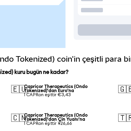
do Tokenized) coin'in çeşitli para b
ized) kuru bugün ne kadar?
Capricor Therapeutics (Ondo
🇪🇺
🇬
Tokenized)'dan Euro'na
1 CAPRon eşittir €3,43
Capricor Therapeutics (Ondo
🇨🇳
🇹
Tokenized)'dan Çin Yuanı'na
1 CAPRon eşittir ¥26,66