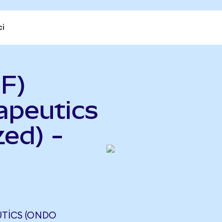
ci
F)
apeutics
ed) -
UTICS (ONDO