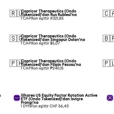
Capricor Therapeutics (Ondo
🇷🇺
🇨
Tokenized)'dan Rus Rublesi'na
1 CAPRon eşittir ₽321,85
Capricor Therapeutics (Ondo
🇸🇬
🇧
Tokenized)'dan Singapur Doları'na
1 CAPRon eşittir $5,07
Capricor Therapeutics (Ondo
🇵🇭
🇵
Tokenized)'dan Filipin Pezosu'na
1 CAPRon eşittir ₱240,15
n
iShares US Equity Factor Rotation Active
ETF (Ondo Tokenized)'dan İsviçre
Frangı'na
1 DYNFon eşittir CHF 56,43