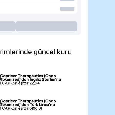
irimlerinde güncel kuru
Capricor Therapeutics (Ondo

Tokenized)'dan İngiliz Sterlini'na
1 CAPRon eşittir £2,94
Capricor Therapeutics (Ondo

Tokenized)'dan Türk Lirası'na
1 CAPRon eşittir ₺188,01