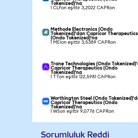
Tokenized)'na
1 CLFon eşittir 3,2022 CAPRon
Methode Electronics (Ondo
Tokenized)'dan Capricor Therapeutics
(Ondo Tokenized)'na
1 MEIon eşittir 3,5389 CAPRon
Trane Technologies (Ondo Tokenized)
Capricor Therapeutics (Ondo
Tokenized)'na
1 TTon eşittir 122,5981 CAPRon
Worthington Steel (Ondo Tokenized)'
Capricor Therapeutics (Ondo
Tokenized)'na
1 WSon eşittir 9,0776 CAPRon
Sorumluluk Reddi