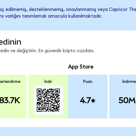
ç edilmemiş, desteklenmemiş, onaylanmamış veya Capricor Therapeu
s varlığını tanımlamak amacıyla kullanılmaktadır.
edinin
in ve değiştirin. En güvenilir kripto cüzdanı.
App Store
erlendirme
İndir
Puan
İndirme
83.7K
4.7
50M