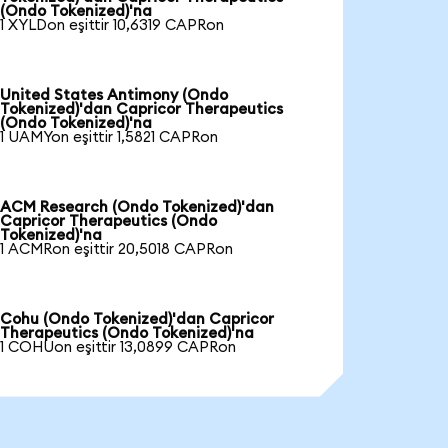
(Ondo Tokenized)'na
1 XYLDon eşittir 10,6319 CAPRon
United States Antimony (Ondo
Tokenized)'dan Capricor Therapeutics
(Ondo Tokenized)'na
1 UAMYon eşittir 1,5821 CAPRon
ACM Research (Ondo Tokenized)'dan
Capricor Therapeutics (Ondo
Tokenized)'na
1 ACMRon eşittir 20,5018 CAPRon
Cohu (Ondo Tokenized)'dan Capricor
Therapeutics (Ondo Tokenized)'na
1 COHUon eşittir 13,0899 CAPRon