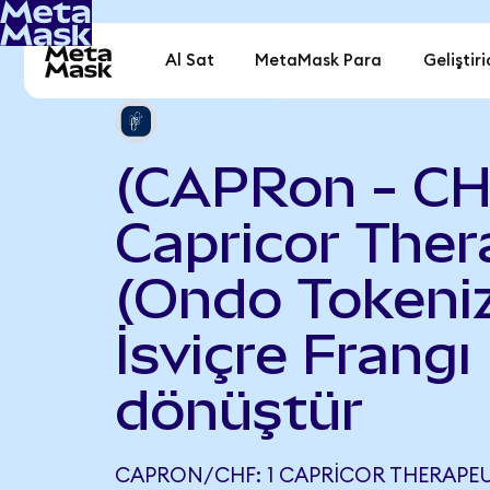
Al Sat
MetaMask Para
Geliştiri
(CAPRon - CH
Capricor Ther
(Ondo Tokeniz
İsviçre Frangı
dönüştür
CAPRON/CHF: 1 CAPRICOR THERAPE