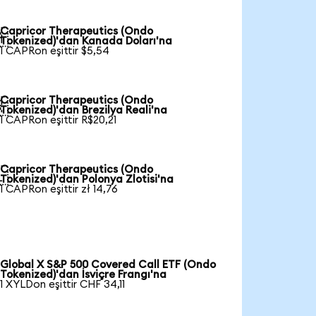
Capricor Therapeutics (Ondo

Tokenized)'dan Kanada Doları'na
1 CAPRon eşittir $5,54
Capricor Therapeutics (Ondo

Tokenized)'dan Brezilya Reali'na
1 CAPRon eşittir R$20,21
Capricor Therapeutics (Ondo

Tokenized)'dan Polonya Zlotisi'na
1 CAPRon eşittir zł 14,76
Global X S&P 500 Covered Call ETF (Ondo
Tokenized)'dan İsviçre Frangı'na
1 XYLDon eşittir CHF 34,11