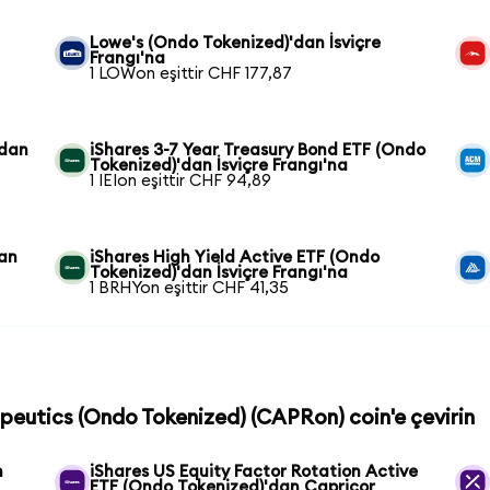
Lowe's (Ondo Tokenized)'dan İsviçre
Frangı'na
1 LOWon eşittir CHF 177,87
'dan
iShares 3-7 Year Treasury Bond ETF (Ondo
Tokenized)'dan İsviçre Frangı'na
1 IEIon eşittir CHF 94,89
dan
iShares High Yield Active ETF (Ondo
Tokenized)'dan İsviçre Frangı'na
1 BRHYon eşittir CHF 41,35
apeutics (Ondo Tokenized) (CAPRon) coin'e çevirin
n
iShares US Equity Factor Rotation Active
ETF (Ondo Tokenized)'dan Capricor