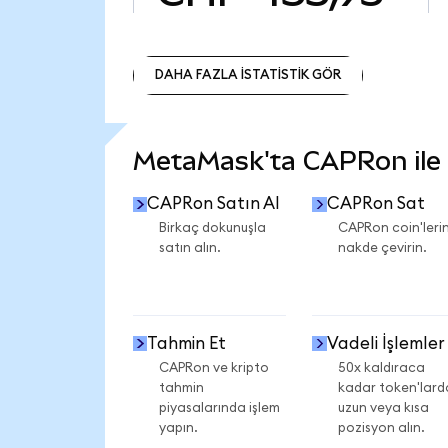
DAHA FAZLA İSTATİSTİK GÖR
DAHA FAZLA İSTATİSTİK GÖR
MetaMask'ta CAPRon ile n
CAPRon Satın Al
CAPRon Sat
Birkaç dokunuşla
CAPRon coin'lerin
satın alın.
nakde çevirin.
Tahmin Et
Vadeli İşlemler
CAPRon ve kripto
50x kaldıraca
tahmin
kadar token'lard
piyasalarında işlem
uzun veya kısa
yapın.
pozisyon alın.