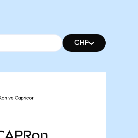
CHF
Ron ve Capricor
CAPRon