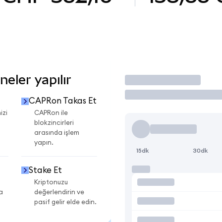
eler yapılır
İşlem Yap
CAPRon Takas Et
izi
CAPRon ile
blokzincirleri
arasında işlem
yapın.
15dk
30dk
Stake Et
Kriptonuzu
a
değerlendirin ve
pasif gelir elde edin.