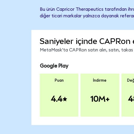
Bu ürün Capricor Therapeutics tarafından ihra
diğer ticari markalar yalnızca dayanak referan
Saniyeler içinde CAPRon 
MetaMask'ta CAPRon satın alın, satın, takas ed
Google Play
Puan
İndirme
Değ
4.4
10M+
4