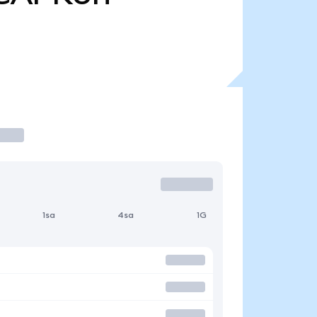
1sa
4sa
1G