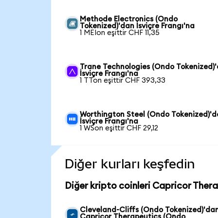
Methode Electronics (Ondo
Tokenized)'dan İsviçre Frangı'na
1 MEIon eşittir CHF 11,35
Trane Technologies (Ondo Tokenized)
İsviçre Frangı'na
1 TTon eşittir CHF 393,33
Worthington Steel (Ondo Tokenized)'
İsviçre Frangı'na
1 WSon eşittir CHF 29,12
Diğer kurları keşfedin
Diğer kripto coinleri Capricor Ther
Cleveland-Cliffs (Ondo Tokenized)'da
Capricor Therapeutics (Ondo