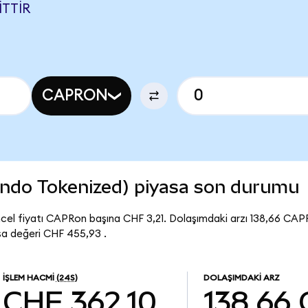
ITTIR
CAPRON
Ondo Tokenized) piyasa son durumu
el fiyatı CAPRon başına CHF 3,21. Dolaşımdaki arzı 138,66 CAP
a değeri CHF 455,93 .
İŞLEM HACMI
(24S)
DOLAŞIMDAKI ARZ
CHF 362,10
138,66