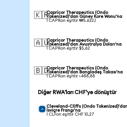
Capricor Therapeutics (Ondo
🇰🇷
Tokenized)'dan Güney Kore Wonu'na
1 CAPRon eşittir ₩5.622,1
Capricor Therapeutics (Ondo
🇦🇺
Tokenized)'dan Avustralya Doları'na
1 CAPRon eşittir $5,62
Capricor Therapeutics (Ondo
🇧🇩
Tokenized)'dan Bangladeş Takası'na
1 CAPRon eşittir ৳488,88
Diğer RWA'ları CHF'ye dönüştür
Cleveland-Cliffs (Ondo Tokenized)'da
İsviçre Frangı'na
1 CLFon eşittir CHF 10,27