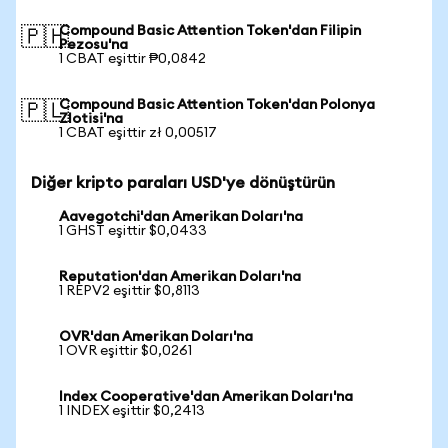
Compound Basic Attention Token'dan Filipin
🇵🇭
Pezosu'na
1 CBAT eşittir ₱0,0842
Compound Basic Attention Token'dan Polonya
🇵🇱
Zlotisi'na
1 CBAT eşittir zł 0,00517
Diğer kripto paraları USD'ye dönüştürün
Aavegotchi'dan Amerikan Doları'na
1 GHST eşittir $0,0433
Reputation'dan Amerikan Doları'na
1 REPV2 eşittir $0,8113
OVR'dan Amerikan Doları'na
1 OVR eşittir $0,0261
Index Cooperative'dan Amerikan Doları'na
1 INDEX eşittir $0,2413