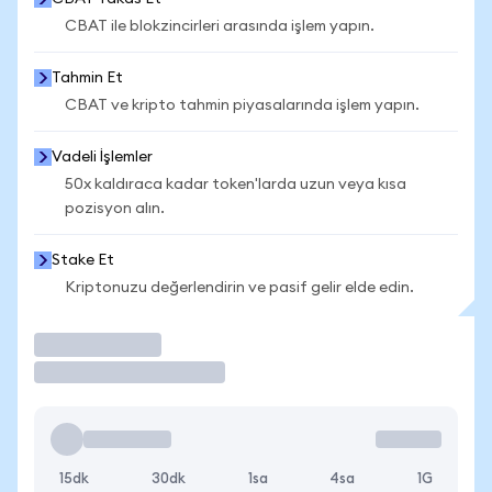
CBAT ile blokzincirleri arasında işlem yapın.
Tahmin Et
CBAT ve kripto tahmin piyasalarında işlem yapın.
Vadeli İşlemler
50x kaldıraca kadar token'larda uzun veya kısa
pozisyon alın.
Stake Et
Kriptonuzu değerlendirin ve pasif gelir elde edin.
İşlem Yap
15dk
30dk
1sa
4sa
1G