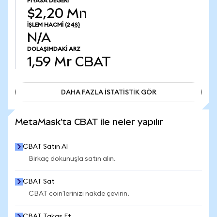
PIYASA DEĞERI
$2,20 Mn
İŞLEM HACMI
(24S)
N/A
DOLAŞIMDAKI ARZ
1,59 Mr
CBAT
DAHA FAZLA İSTATİSTİK GÖR
DAHA FAZLA İSTATİSTİK GÖR
MetaMask'ta CBAT ile neler yapılır
CBAT Satın Al
Birkaç dokunuşla satın alın.
CBAT Sat
CBAT coin'lerinizi nakde çevirin.
CBAT Takas Et