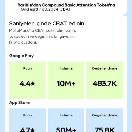
Rarible'dan Compound Basic Attention Token'na
1 RARI eşittir 60,2084 CBAT
Saniyeler içinde CBAT edinin
MetaMask'ta CBAT satın alın, satın,
takas edin ve değiştirin. En güvenilir
kripto cüzdanı.
Google Play
Puan
İndirme
Değerlendirme
4.4
10M+
483.7K
App Store
Puan
İndirme
Değerlendirme
4.7
50M+
75.8K