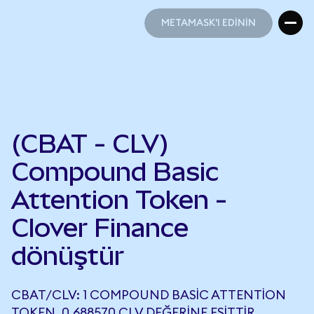
METAMASK'I EDİNİN
METAMASK'I EDİNİN
(CBAT - CLV)
Compound Basic
Attention Token -
Clover Finance
dönüştür
CBAT/CLV: 1 COMPOUND BASIC ATTENTION
TOKEN, 0,688570 CLV DEĞERINE EŞITTIR