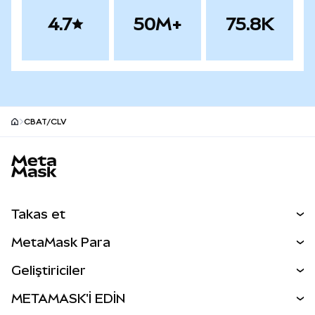
4.7
50M+
75.8K
CBAT/CLV
MetaMask site alt bilgisi
Takas et
Takas İşlemleri
MetaMask Para
Tahmin Et
YENİ
Kripto Al
Geliştiriciler
Perps
YENİ
MetaMask Kart
Dökümantasyon
METAMASK'İ EDİN
RWA'lar
mUSD
YENİ
Kontrol Paneli
İşlem Kalkanı