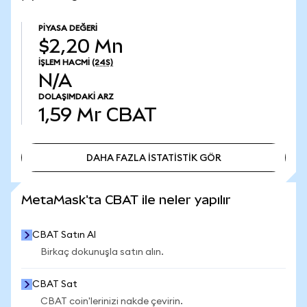
PIYASA DEĞERI
$2,20 Mn
İŞLEM HACMI
(24S)
N/A
DOLAŞIMDAKI ARZ
1,59 Mr
CBAT
DAHA FAZLA İSTATİSTİK GÖR
DAHA FAZLA İSTATİSTİK GÖR
MetaMask'ta CBAT ile neler yapılır
CBAT Satın Al
Birkaç dokunuşla satın alın.
CBAT Sat
CBAT coin'lerinizi nakde çevirin.