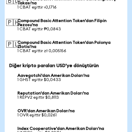
🇧🇩
Takası'na
1 CBAT eşittir ৳0,1716
Compound Basic Attention Token'dan Filipin
🇵🇭
Pezosu'na
1 CBAT eşittir ₱0,0843
Compound Basic Attention Token'dan Polonya
🇵🇱
Zlotisi'na
1 CBAT eşittir zł 0,005156
Diğer kripto paraları USD'ye dönüştürün
Aavegotchi'dan Amerikan Doları'na
1 GHST eşittir $0,0433
Reputation'dan Amerikan Doları'na
1 REPV2 eşittir $0,8113
OVR'dan Amerikan Doları'na
1 OVR eşittir $0,0261
Index Cooperative'dan Amerikan Doları'na