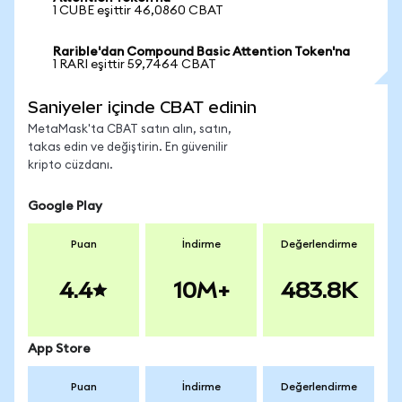
1 CUBE eşittir 46,0860 CBAT
Rarible'dan Compound Basic Attention Token'na
1 RARI eşittir 59,7464 CBAT
Saniyeler içinde CBAT edinin
MetaMask'ta CBAT satın alın, satın,
takas edin ve değiştirin. En güvenilir
kripto cüzdanı.
Google Play
Puan
İndirme
Değerlendirme
4.4
10M+
483.8K
App Store
Puan
İndirme
Değerlendirme