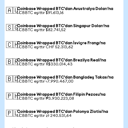
Coinbase Wrapped BTC'dan Avustralya Doları'na
🇦🇺
1 CBBTC eşittir $91.613,16
Coinbase Wrapped BTC'dan Singapur Doları'na
🇸🇬
1 CBBTC eşittir $82.741,52
Coinbase Wrapped BTC'dan İsviçre Frangı'na
🇨🇭
1 CBBTC eşittir CHF 52.313,62
Coinbase Wrapped BTC'dan Brezilya Reali'na
🇧🇷
1 CBBTC eşittir R$330.014,43
Coinbase Wrapped BTC'dan Bangladeş Takası'na
🇧🇩
1 CBBTC eşittir ৳7.990.467,00
Coinbase Wrapped BTC'dan Filipin Pezosu'na
🇵🇭
1 CBBTC eşittir ₱3.930.223,08
Coinbase Wrapped BTC'dan Polonya Zlotisi'na
🇵🇱
1 CBBTC eşittir zł 240.531,64