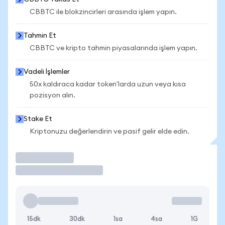
CBBTC ile blokzincirleri arasında işlem yapın.
Tahmin Et
CBBTC ve kripto tahmin piyasalarında işlem yapın.
Vadeli İşlemler
50x kaldıraca kadar token'larda uzun veya kısa
pozisyon alın.
Stake Et
Kriptonuzu değerlendirin ve pasif gelir elde edin.
İşlem Yap
15dk
30dk
1sa
4sa
1G