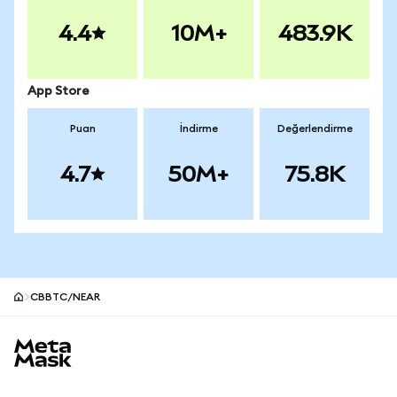
4.4
10M+
483.9K
App Store
Puan
İndirme
Değerlendirme
4.7
50M+
75.8K
CBBTC/NEAR
MetaMask site alt bilgisi