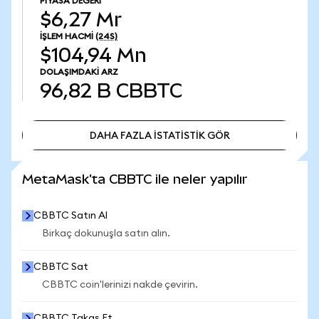
PIYASA DEĞERI
$6,27 Mr
İŞLEM HACMI
(24S)
$104,94 Mn
DOLAŞIMDAKI ARZ
96,82 B
CBBTC
DAHA FAZLA İSTATİSTİK GÖR
DAHA FAZLA İSTATİSTİK GÖR
MetaMask'ta CBBTC ile neler yapılır
CBBTC Satın Al
Birkaç dokunuşla satın alın.
CBBTC Sat
CBBTC coin'lerinizi nakde çevirin.
CBBTC Takas Et