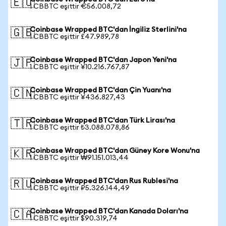
🇪🇺
1 CBBTC eşittir €56.008,72
Coinbase Wrapped BTC'dan İngiliz Sterlini'na
🇬🇧
1 CBBTC eşittir £47.989,78
Coinbase Wrapped BTC'dan Japon Yeni'na
🇯🇵
1 CBBTC eşittir ¥10.216.767,87
Coinbase Wrapped BTC'dan Çin Yuanı'na
🇨🇳
1 CBBTC eşittir ¥436.827,43
Coinbase Wrapped BTC'dan Türk Lirası'na
🇹🇷
1 CBBTC eşittir ₺3.088.078,86
Coinbase Wrapped BTC'dan Güney Kore Wonu'na
🇰🇷
1 CBBTC eşittir ₩91.151.013,44
Coinbase Wrapped BTC'dan Rus Rublesi'na
🇷🇺
1 CBBTC eşittir ₽5.326.144,49
Coinbase Wrapped BTC'dan Kanada Doları'na
🇨🇦
1 CBBTC eşittir $90.319,74