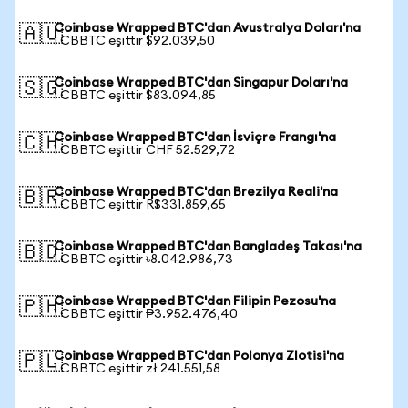
Coinbase Wrapped BTC'dan Avustralya Doları'na
🇦🇺
1 CBBTC eşittir $92.039,50
Coinbase Wrapped BTC'dan Singapur Doları'na
🇸🇬
1 CBBTC eşittir $83.094,85
Coinbase Wrapped BTC'dan İsviçre Frangı'na
🇨🇭
1 CBBTC eşittir CHF 52.529,72
Coinbase Wrapped BTC'dan Brezilya Reali'na
🇧🇷
1 CBBTC eşittir R$331.859,65
Coinbase Wrapped BTC'dan Bangladeş Takası'na
🇧🇩
1 CBBTC eşittir ৳8.042.986,73
Coinbase Wrapped BTC'dan Filipin Pezosu'na
🇵🇭
1 CBBTC eşittir ₱3.952.476,40
Coinbase Wrapped BTC'dan Polonya Zlotisi'na
🇵🇱
1 CBBTC eşittir zł 241.551,58