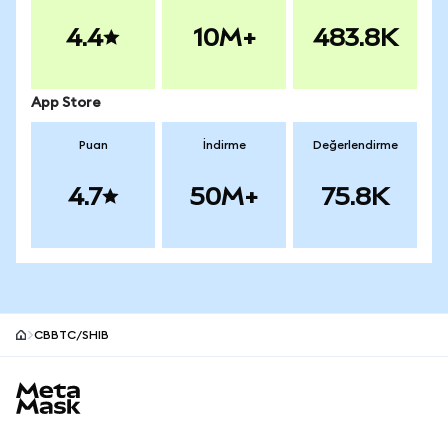
4.4
10M+
483.8K
App Store
Puan
İndirme
Değerlendirme
4.7
50M+
75.8K
CBBTC/SHIB
MetaMask site alt bilgisi