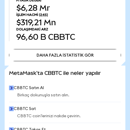
PIYASA DEĞERI
$6,28 Mr
İŞLEM HACMI
(24S)
$319,21 Mn
DOLAŞIMDAKI ARZ
96,60 B
CBBTC
DAHA FAZLA İSTATİSTİK GÖR
DAHA FAZLA İSTATİSTİK GÖR
MetaMask'ta CBBTC ile neler yapılır
CBBTC Satın Al
Birkaç dokunuşla satın alın.
CBBTC Sat
CBBTC coin'lerinizi nakde çevirin.
CBBTC Takas Et