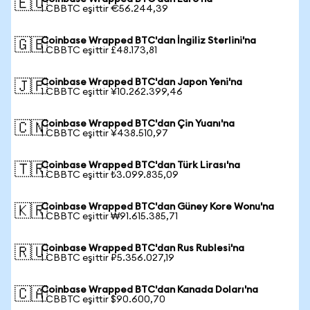
🇪🇺
1 CBBTC eşittir €56.244,39
Coinbase Wrapped BTC'dan İngiliz Sterlini'na
🇬🇧
1 CBBTC eşittir £48.173,81
Coinbase Wrapped BTC'dan Japon Yeni'na
🇯🇵
1 CBBTC eşittir ¥10.262.399,46
Coinbase Wrapped BTC'dan Çin Yuanı'na
🇨🇳
1 CBBTC eşittir ¥438.510,97
Coinbase Wrapped BTC'dan Türk Lirası'na
🇹🇷
1 CBBTC eşittir ₺3.099.835,09
Coinbase Wrapped BTC'dan Güney Kore Wonu'na
🇰🇷
1 CBBTC eşittir ₩91.615.385,71
Coinbase Wrapped BTC'dan Rus Rublesi'na
🇷🇺
1 CBBTC eşittir ₽5.356.027,19
Coinbase Wrapped BTC'dan Kanada Doları'na
🇨🇦
1 CBBTC eşittir $90.600,70