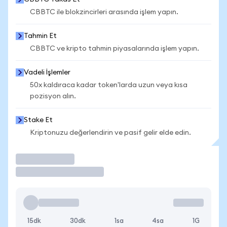
CBBTC ile blokzincirleri arasında işlem yapın.
Tahmin Et
CBBTC ve kripto tahmin piyasalarında işlem yapın.
Vadeli İşlemler
50x kaldıraca kadar token'larda uzun veya kısa
pozisyon alın.
Stake Et
Kriptonuzu değerlendirin ve pasif gelir elde edin.
İşlem Yap
15dk
30dk
1sa
4sa
1G