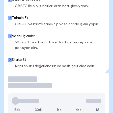
CBBTC ile blokzincirleri arasında işlem yapın.
Tahmin Et
CBBTC ve kripto tahmin piyasalarında işlem yapın.
Vadeli İşlemler
50x kaldıraca kadar token'larda uzun veya kısa
pozisyon alın.
Stake Et
Kriptonuzu değerlendirin ve pasif gelir elde edin.
İşlem Yap
15dk
30dk
1sa
4sa
1G