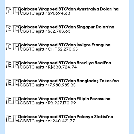
Coinbase Wrapped BTC'dan Avustralya Doları'na
🇦🇺
1 CBBTC eşittir $91.694,63
Coinbase Wrapped BTC'dan Singapur Doları'na
🇸🇬
1 CBBTC eşittir $82.783,63
Coinbase Wrapped BTC'dan İsviçre Frangı'na
🇨🇭
1 CBBTC eşittir CHF 52.270,65
Coinbase Wrapped BTC'dan Brezilya Reali'na
🇧🇷
1 CBBTC eşittir R$330.724,74
Coinbase Wrapped BTC'dan Bangladeş Takası'na
🇧🇩
1 CBBTC eşittir ৳7.980.985,35
Coinbase Wrapped BTC'dan Filipin Pezosu'na
🇵🇭
1 CBBTC eşittir ₱3.927.170,99
Coinbase Wrapped BTC'dan Polonya Zlotisi'na
🇵🇱
1 CBBTC eşittir zł 240.421,77