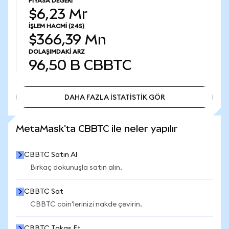
PIYASA DEĞERI
$6,23 Mr
İŞLEM HACMI
(24S)
$366,39 Mn
DOLAŞIMDAKI ARZ
96,50 B
CBBTC
DAHA FAZLA İSTATİSTİK GÖR
DAHA FAZLA İSTATİSTİK GÖR
MetaMask'ta CBBTC ile neler yapılır
CBBTC Satın Al
Birkaç dokunuşla satın alın.
CBBTC Sat
CBBTC coin'lerinizi nakde çevirin.
CBBTC Takas Et