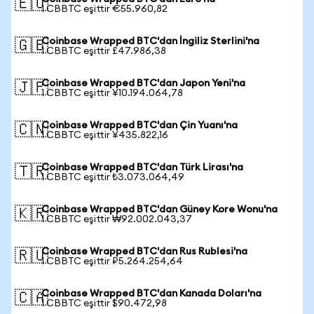
🇪🇺
1 CBBTC eşittir €55.960,82
Coinbase Wrapped BTC'dan İngiliz Sterlini'na
🇬🇧
1 CBBTC eşittir £47.986,38
Coinbase Wrapped BTC'dan Japon Yeni'na
🇯🇵
1 CBBTC eşittir ¥10.194.064,78
Coinbase Wrapped BTC'dan Çin Yuanı'na
🇨🇳
1 CBBTC eşittir ¥435.822,16
Coinbase Wrapped BTC'dan Türk Lirası'na
🇹🇷
1 CBBTC eşittir ₺3.073.064,49
Coinbase Wrapped BTC'dan Güney Kore Wonu'na
🇰🇷
1 CBBTC eşittir ₩92.002.043,37
Coinbase Wrapped BTC'dan Rus Rublesi'na
🇷🇺
1 CBBTC eşittir ₽5.264.254,64
Coinbase Wrapped BTC'dan Kanada Doları'na
🇨🇦
1 CBBTC eşittir $90.472,98