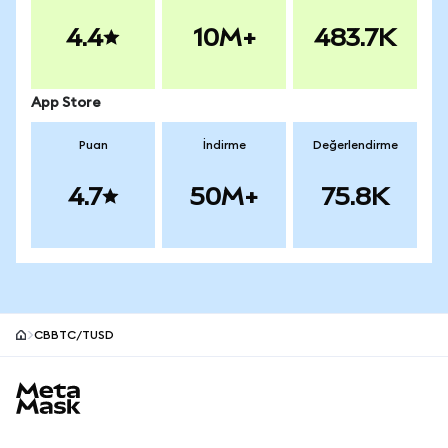
4.4
10M+
483.7K
App Store
Puan
İndirme
Değerlendirme
4.7
50M+
75.8K
CBBTC/TUSD
MetaMask site alt bilgisi