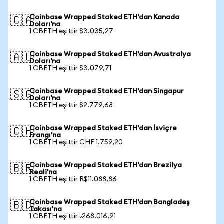
Coinbase Wrapped Staked ETH'dan Kanada
🇨🇦
Doları'na
1 CBETH eşittir $3.035,27
Coinbase Wrapped Staked ETH'dan Avustralya
🇦🇺
Doları'na
1 CBETH eşittir $3.079,71
Coinbase Wrapped Staked ETH'dan Singapur
🇸🇬
Doları'na
1 CBETH eşittir $2.779,68
Coinbase Wrapped Staked ETH'dan İsviçre
🇨🇭
Frangı'na
1 CBETH eşittir CHF 1.759,20
Coinbase Wrapped Staked ETH'dan Brezilya
🇧🇷
Reali'na
1 CBETH eşittir R$11.088,86
Coinbase Wrapped Staked ETH'dan Bangladeş
🇧🇩
Takası'na
1 CBETH eşittir ৳268.016,91