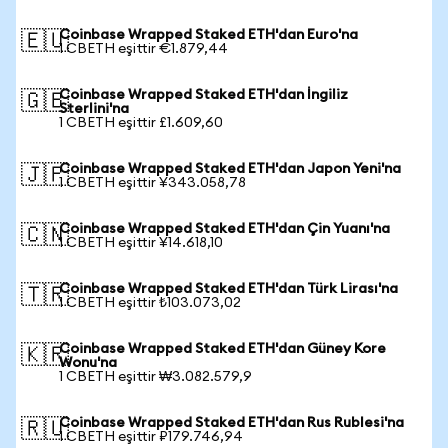
Coinbase Wrapped Staked ETH'dan Euro'na
🇪🇺
1 CBETH eşittir €1.879,44
Coinbase Wrapped Staked ETH'dan İngiliz
🇬🇧
Sterlini'na
1 CBETH eşittir £1.609,60
Coinbase Wrapped Staked ETH'dan Japon Yeni'na
🇯🇵
1 CBETH eşittir ¥343.058,78
Coinbase Wrapped Staked ETH'dan Çin Yuanı'na
🇨🇳
1 CBETH eşittir ¥14.618,10
Coinbase Wrapped Staked ETH'dan Türk Lirası'na
🇹🇷
1 CBETH eşittir ₺103.073,02
Coinbase Wrapped Staked ETH'dan Güney Kore
🇰🇷
Wonu'na
1 CBETH eşittir ₩3.082.579,9
Coinbase Wrapped Staked ETH'dan Rus Rublesi'na
🇷🇺
1 CBETH eşittir ₽179.746,94