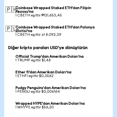
Coinbase Wrapped Staked ETH'dan Filipin
🇵🇭
Pezosu'na
1 CBETH eşittir ₱131.653,45
Coinbase Wrapped Staked ETH'dan Polonya
🇵🇱
Zlotisi'na
1 CBETH eşittir zł 8.092,39
Diğer kripto paraları USD'ye dönüştürün
Official Trump'dan Amerikan Doları'na
1 TRUMP eşittir $1,48
Ether fi'dan Amerikan Doları'na
1 ETHFI eşittir $0,3562
Pudgy Penguins'dan Amerikan Doları'na
1 PENGU eşittir $0,006164
Wrapped HYPE'dan Amerikan Doları'na
1 WHYPE eşittir $56,20