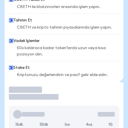
CBETH ile blokzincirleri arasında işlem yapın.
Tahmin Et
CBETH ve kripto tahmin piyasalarında işlem yapın.
Vadeli İşlemler
50x kaldıraca kadar token'larda uzun veya kısa
pozisyon alın.
Stake Et
Kriptonuzu değerlendirin ve pasif gelir elde edin.
İşlem Yap
15dk
30dk
1sa
4sa
1G