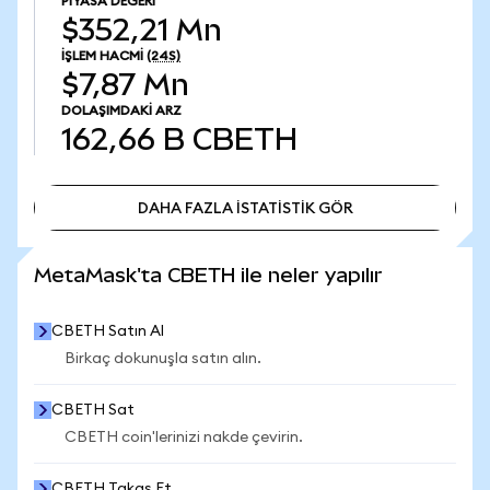
PIYASA DEĞERI
$352,21 Mn
İŞLEM HACMI
(24S)
$7,87 Mn
DOLAŞIMDAKI ARZ
162,66 B
CBETH
DAHA FAZLA İSTATİSTİK GÖR
DAHA FAZLA İSTATİSTİK GÖR
MetaMask'ta CBETH ile neler yapılır
CBETH Satın Al
Birkaç dokunuşla satın alın.
CBETH Sat
CBETH coin'lerinizi nakde çevirin.
CBETH Takas Et