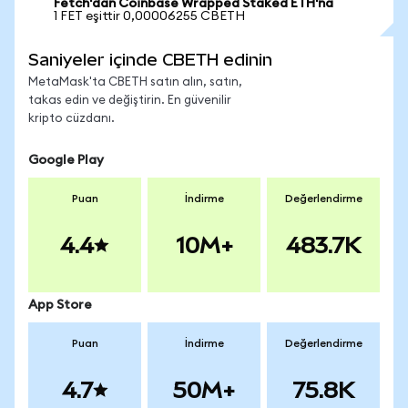
Fetch'dan Coinbase Wrapped Staked ETH'na
1 FET eşittir 0,00006255 CBETH
Saniyeler içinde CBETH edinin
MetaMask'ta CBETH satın alın, satın,
takas edin ve değiştirin. En güvenilir
kripto cüzdanı.
Google Play
Puan
İndirme
Değerlendirme
4.4
10M+
483.7K
App Store
Puan
İndirme
Değerlendirme
4.7
50M+
75.8K