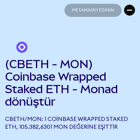
METAMASK'I EDİNİN
METAMASK'I EDİNİN
(CBETH - MON)
Coinbase Wrapped
Staked ETH - Monad
dönüştür
CBETH/MON: 1 COINBASE WRAPPED STAKED
ETH, 105.382,6301 MON DEĞERINE EŞITTIR