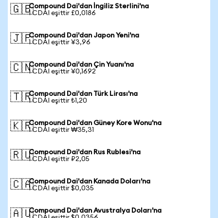
Compound Dai'dan İngiliz Sterlini'na
🇬🇧
1 CDAI eşittir £0,0186
Compound Dai'dan Japon Yeni'na
🇯🇵
1 CDAI eşittir ¥3,96
Compound Dai'dan Çin Yuanı'na
🇨🇳
1 CDAI eşittir ¥0,1692
Compound Dai'dan Türk Lirası'na
🇹🇷
1 CDAI eşittir ₺1,20
Compound Dai'dan Güney Kore Wonu'na
🇰🇷
1 CDAI eşittir ₩35,31
Compound Dai'dan Rus Rublesi'na
🇷🇺
1 CDAI eşittir ₽2,05
Compound Dai'dan Kanada Doları'na
🇨🇦
1 CDAI eşittir $0,035
Compound Dai'dan Avustralya Doları'na
🇦🇺
1 CDAI eşittir $0,0356