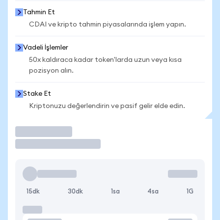
Tahmin Et
CDAI ve kripto tahmin piyasalarında işlem yapın.
Vadeli İşlemler
50x kaldıraca kadar token'larda uzun veya kısa
pozisyon alın.
Stake Et
Kriptonuzu değerlendirin ve pasif gelir elde edin.
İşlem Yap
15dk
30dk
1sa
4sa
1G