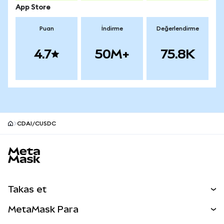
App Store
Puan
İndirme
Değerlendirme
4.7
50M+
75.8K
CDAI/CUSDC
MetaMask site alt bilgisi
Takas et
Takas İşlemleri
MetaMask Para
Tahmin Et
YENİ
Kripto Al