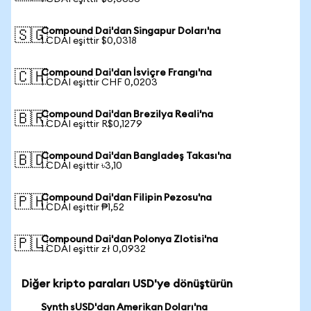
Compound Dai'dan Singapur Doları'na
🇸🇬
1 CDAI eşittir $0,0318
Compound Dai'dan İsviçre Frangı'na
🇨🇭
1 CDAI eşittir CHF 0,0203
Compound Dai'dan Brezilya Reali'na
🇧🇷
1 CDAI eşittir R$0,1279
Compound Dai'dan Bangladeş Takası'na
🇧🇩
1 CDAI eşittir ৳3,10
Compound Dai'dan Filipin Pezosu'na
🇵🇭
1 CDAI eşittir ₱1,52
Compound Dai'dan Polonya Zlotisi'na
🇵🇱
1 CDAI eşittir zł 0,0932
Diğer kripto paraları USD'ye dönüştürün
Synth sUSD'dan Amerikan Doları'na