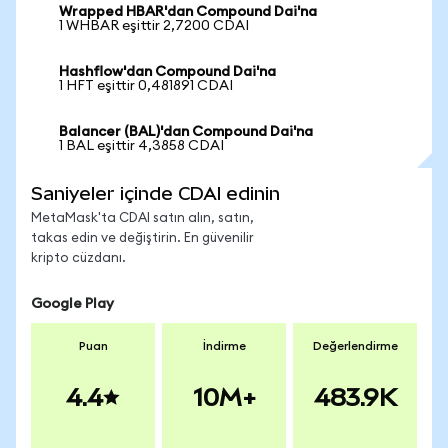
Wrapped HBAR'dan Compound Dai'na
1 WHBAR eşittir 2,7200 CDAI
Hashflow'dan Compound Dai'na
1 HFT eşittir 0,481891 CDAI
Balancer (BAL)'dan Compound Dai'na
1 BAL eşittir 4,3858 CDAI
Saniyeler içinde CDAI edinin
MetaMask'ta CDAI satın alın, satın,
takas edin ve değiştirin. En güvenilir
kripto cüzdanı.
Google Play
Puan
İndirme
Değerlendirme
4.4
10M+
483.9K