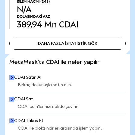
İŞLEM HACMI
(24S)
N/A
DOLAŞIMDAKI ARZ
389,94 Mn
CDAI
DAHA FAZLA İSTATİSTİK GÖR
DAHA FAZLA İSTATİSTİK GÖR
MetaMask'ta CDAI ile neler yapılır
CDAI Satın Al
Birkaç dokunuşla satın alın.
CDAI Sat
CDAI coin'lerinizi nakde çevirin.
CDAI Takas Et
CDAI ile blokzincirleri arasında işlem yapın.