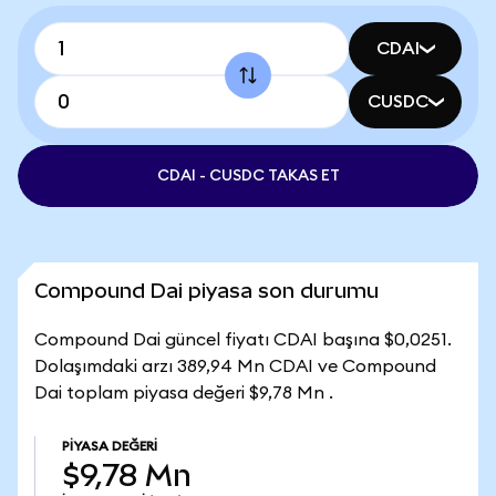
CDAI
CUSDC
CDAI - CUSDC TAKAS ET
Compound Dai piyasa son durumu
Compound Dai güncel fiyatı CDAI başına $0,0251.
Dolaşımdaki arzı 389,94 Mn CDAI ve Compound
Dai toplam piyasa değeri $9,78 Mn .
PIYASA DEĞERI
$9,78 Mn