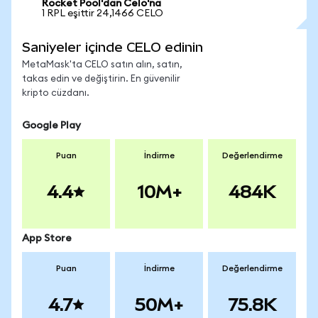
Rocket Pool'dan Celo'na
1 RPL eşittir 24,1466 CELO
Saniyeler içinde CELO edinin
MetaMask'ta CELO satın alın, satın,
takas edin ve değiştirin. En güvenilir
kripto cüzdanı.
Google Play
Puan
İndirme
Değerlendirme
4.4
10M+
484K
App Store
Puan
İndirme
Değerlendirme
4.7
50M+
75.8K