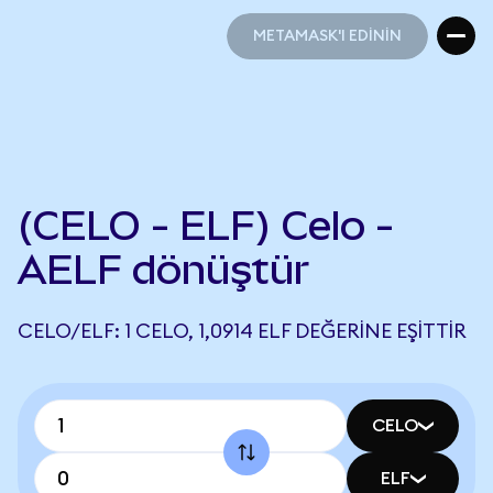
METAMASK'I EDİNİN
METAMASK'I EDİNİN
(CELO - ELF) Celo -
AELF dönüştür
CELO/ELF: 1 CELO, 1,0914 ELF DEĞERINE EŞITTIR
CELO
ELF