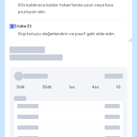
50x kaldıraca kadar token'larda uzun veya kısa
pozisyon alın.
Stake Et
Kriptonuzu değerlendirin ve pasif gelir elde edin.
İşlem Yap
15dk
30dk
1sa
4sa
1G