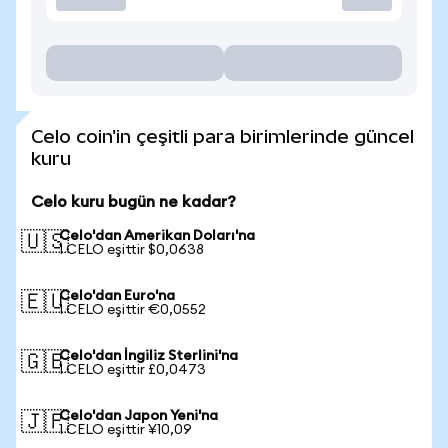
Celo coin'in çeşitli para birimlerinde güncel
kuru
Celo kuru bugün ne kadar?
Celo'dan Amerikan Doları'na
🇺🇸
1 CELO eşittir $0,0638
Celo'dan Euro'na
🇪🇺
1 CELO eşittir €0,0552
Celo'dan İngiliz Sterlini'na
🇬🇧
1 CELO eşittir £0,0473
Celo'dan Japon Yeni'na
🇯🇵
1 CELO eşittir ¥10,09