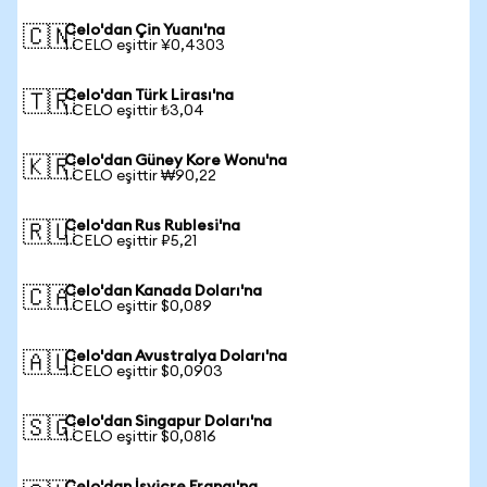
Celo'dan Çin Yuanı'na
🇨🇳
1 CELO eşittir ¥0,4303
Celo'dan Türk Lirası'na
🇹🇷
1 CELO eşittir ₺3,04
Celo'dan Güney Kore Wonu'na
🇰🇷
1 CELO eşittir ₩90,22
Celo'dan Rus Rublesi'na
🇷🇺
1 CELO eşittir ₽5,21
Celo'dan Kanada Doları'na
🇨🇦
1 CELO eşittir $0,089
Celo'dan Avustralya Doları'na
🇦🇺
1 CELO eşittir $0,0903
Celo'dan Singapur Doları'na
🇸🇬
1 CELO eşittir $0,0816