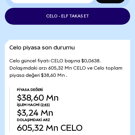
CELO - ELF TAKAS ET
Celo piyasa son durumu
Celo güncel fiyatı CELO başına $0,0638.
Dolaşımdaki arzı 605,32 Mn CELO ve Celo toplam
piyasa değeri $38,60 Mn .
PIYASA DEĞERI
$38,60 Mn
İŞLEM HACMI
(24S)
$3,24 Mn
DOLAŞIMDAKI ARZ
605,32 Mn
CELO