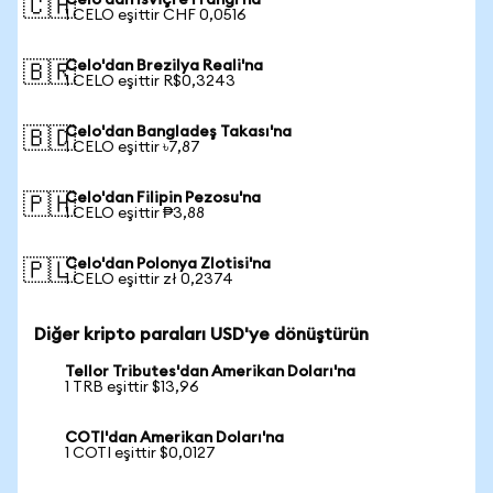
Celo'dan İsviçre Frangı'na
🇨🇭
1 CELO eşittir CHF 0,0516
Celo'dan Brezilya Reali'na
🇧🇷
1 CELO eşittir R$0,3243
Celo'dan Bangladeş Takası'na
🇧🇩
1 CELO eşittir ৳7,87
Celo'dan Filipin Pezosu'na
🇵🇭
1 CELO eşittir ₱3,88
Celo'dan Polonya Zlotisi'na
🇵🇱
1 CELO eşittir zł 0,2374
Diğer kripto paraları USD'ye dönüştürün
Tellor Tributes'dan Amerikan Doları'na
1 TRB eşittir $13,96
COTI'dan Amerikan Doları'na
1 COTI eşittir $0,0127