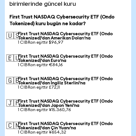
birimlerinde güncel kuru
First Trust NASDAQ Cybersecurity ETF (Ondo
Tokenized) kuru bugün ne kadar?
First Trust NASDAQ Cybersecurity ETF (Ondo
🇺🇸
Tokenized)'dan Amerikan Doları'na
1 CIBRon eşittir $96,97
First Trust NASDAQ Cybersecurity ETF (Ondo
🇪🇺
Tokenized)'dan Euro'na
1 CIBRon eşittir €84,16
First Trust NASDAQ Cybersecurity ETF (Ondo
🇬🇧
Tokenized)'dan İngiliz Sterlini'na
1 CIBRon eşittir £72,11
First Trust NASDAQ Cybersecurity ETF (Ondo
🇯🇵
Tokenized)'dan Japon Yeni'na
1 CIBRon eşittir ¥15.360,76
First Trust NASDAQ Cybersecurity ETF (Ondo
🇨🇳
Tokenized)'dan Çin Yuanı'na
1 CIBRon eşittir ¥654,32