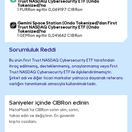
Trust NASDAQ Cybersecurity ETF (Ondo
Tokenized)'na
1 PURRon eşittir 0,069197 CIBRon
Gemini Space Station (Ondo Tokenized)'dan First
Trust NASDAQ Cybersecurity ETF (Ondo
Tokenized)'na
1 GEMIon eşittir 0,041662 CIBRon
Sorumluluk Reddi
Bu ürün First Trust NASDAQ Cybersecurity ETF tarafından
ihraç edilmemiş, desteklenmemiş, onaylanmamış veya First
Trust NASDAQ Cybersecurity ETF ile ilişkilendirilmemiştir.
Şirket adı ve diğer ticari markalar yalnızca dayanak referans
varlığını tanımlamak amacıyla kullanılmaktadır.
Saniyeler içinde CIBRon edinin
MetaMask'ta CIBRon satın alın, satın,
takas edin ve değiştirin. En güvenilir
kripto cüzdanı.