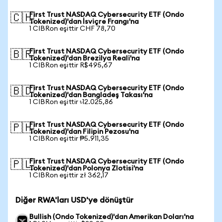
First Trust NASDAQ Cybersecurity ETF (Ondo
🇨🇭
Tokenized)'dan İsviçre Frangı'na
1 CIBRon eşittir CHF 78,70
First Trust NASDAQ Cybersecurity ETF (Ondo
🇧🇷
Tokenized)'dan Brezilya Reali'na
1 CIBRon eşittir R$495,67
First Trust NASDAQ Cybersecurity ETF (Ondo
🇧🇩
Tokenized)'dan Bangladeş Takası'na
1 CIBRon eşittir ৳12.025,86
First Trust NASDAQ Cybersecurity ETF (Ondo
🇵🇭
Tokenized)'dan Filipin Pezosu'na
1 CIBRon eşittir ₱5.911,35
First Trust NASDAQ Cybersecurity ETF (Ondo
🇵🇱
Tokenized)'dan Polonya Zlotisi'na
1 CIBRon eşittir zł 362,17
Diğer RWA'ları USD'ye dönüştür
Bullish (Ondo Tokenized)'dan Amerikan Doları'na