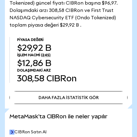
Tokenized) güncel fiyatı CIBRon başına $96,97.
Dolaşımdaki arzı 308,58 CIBRon ve First Trust
NASDAQ Cybersecurity ETF (Ondo Tokenized)
toplam piyasa değeri $29,92 B .
PIYASA DEĞERI
$29,92 B
İŞLEM HACMI
(24S)
$12,86 B
DOLAŞIMDAKI ARZ
308,58
CIBRon
DAHA FAZLA İSTATİSTİK GÖR
DAHA FAZLA İSTATİSTİK GÖR
MetaMask'ta CIBRon ile neler yapılır
CIBRon Satın Al