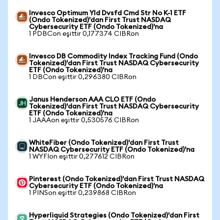
Invesco Optimum Yld Dvsfd Cmd Str No K-1 ETF
(Ondo Tokenized)'dan First Trust NASDAQ
Cybersecurity ETF (Ondo Tokenized)'na
1 PDBCon eşittir 0,177374 CIBRon
Invesco DB Commodity Index Tracking Fund (Ondo
Tokenized)'dan First Trust NASDAQ Cybersecurity
ETF (Ondo Tokenized)'na
1 DBCon eşittir 0,296380 CIBRon
Janus Henderson AAA CLO ETF (Ondo
Tokenized)'dan First Trust NASDAQ Cybersecurity
ETF (Ondo Tokenized)'na
1 JAAAon eşittir 0,530576 CIBRon
WhiteFiber (Ondo Tokenized)'dan First Trust
NASDAQ Cybersecurity ETF (Ondo Tokenized)'na
1 WYFIon eşittir 0,277612 CIBRon
Pinterest (Ondo Tokenized)'dan First Trust NASDAQ
Cybersecurity ETF (Ondo Tokenized)'na
1 PINSon eşittir 0,239868 CIBRon
Hyperliquid Strategies (Ondo Tokenized)'dan First