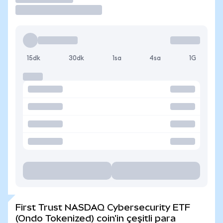
15dk
30dk
1sa
4sa
1G
First Trust NASDAQ Cybersecurity ETF
(Ondo Tokenized) coin'in çeşitli para