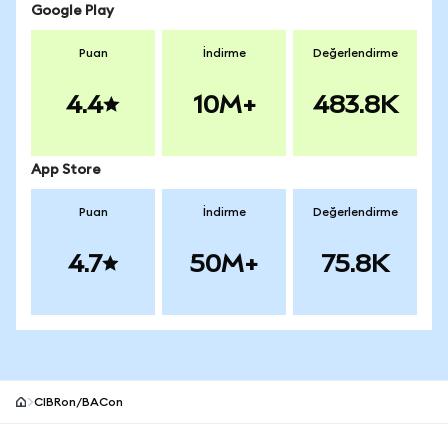
Google Play
Puan
İndirme
Değerlendirme
4.4
10M+
483.8K
App Store
Puan
İndirme
Değerlendirme
4.7
50M+
75.8K
CIBRon/BACon
MetaMask site alt bilgisi