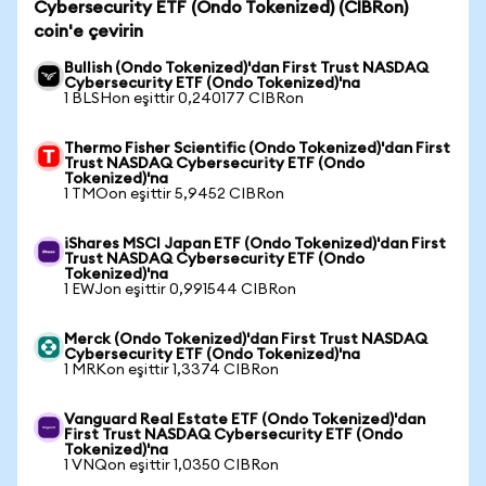
Cybersecurity ETF (Ondo Tokenized) (CIBRon)
coin'e çevirin
Bullish (Ondo Tokenized)'dan First Trust NASDAQ
Cybersecurity ETF (Ondo Tokenized)'na
1 BLSHon eşittir 0,240177 CIBRon
Thermo Fisher Scientific (Ondo Tokenized)'dan First
Trust NASDAQ Cybersecurity ETF (Ondo
Tokenized)'na
1 TMOon eşittir 5,9452 CIBRon
iShares MSCI Japan ETF (Ondo Tokenized)'dan First
Trust NASDAQ Cybersecurity ETF (Ondo
Tokenized)'na
1 EWJon eşittir 0,991544 CIBRon
Merck (Ondo Tokenized)'dan First Trust NASDAQ
Cybersecurity ETF (Ondo Tokenized)'na
1 MRKon eşittir 1,3374 CIBRon
Vanguard Real Estate ETF (Ondo Tokenized)'dan
First Trust NASDAQ Cybersecurity ETF (Ondo
Tokenized)'na
1 VNQon eşittir 1,0350 CIBRon