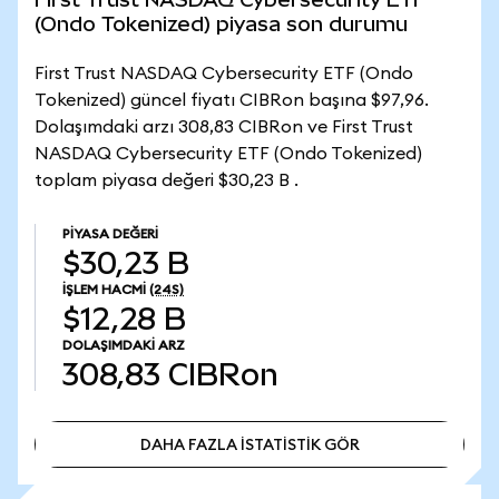
(Ondo Tokenized) piyasa son durumu
First Trust NASDAQ Cybersecurity ETF (Ondo
Tokenized) güncel fiyatı CIBRon başına $97,96.
Dolaşımdaki arzı 308,83 CIBRon ve First Trust
NASDAQ Cybersecurity ETF (Ondo Tokenized)
toplam piyasa değeri $30,23 B .
PIYASA DEĞERI
$30,23 B
İŞLEM HACMI
(24S)
$12,28 B
DOLAŞIMDAKI ARZ
308,83
CIBRon
DAHA FAZLA İSTATİSTİK GÖR
DAHA FAZLA İSTATİSTİK GÖR