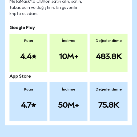
MetaMask'ta CIBRon satın alın, satın,
takas edin ve değiştirin. En güvenilir
kripto cüzdanı.
Google Play
Puan
İndirme
Değerlendirme
4.4
10M+
483.8K
App Store
Puan
İndirme
Değerlendirme
4.7
50M+
75.8K