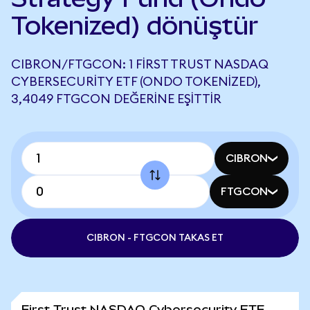
Tokenized) dönüştür
CIBRON/FTGCON: 1 FIRST TRUST NASDAQ
CYBERSECURITY ETF (ONDO TOKENIZED),
3,4049 FTGCON DEĞERINE EŞITTIR
CIBRON
FTGCON
CIBRON - FTGCON TAKAS ET
First Trust NASDAQ Cybersecurity ETF