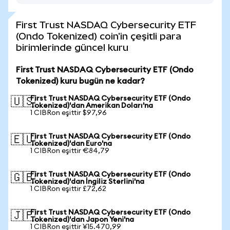
First Trust NASDAQ Cybersecurity ETF
(Ondo Tokenized) coin'in çeşitli para
birimlerinde güncel kuru
First Trust NASDAQ Cybersecurity ETF (Ondo
Tokenized) kuru bugün ne kadar?
First Trust NASDAQ Cybersecurity ETF (Ondo
🇺🇸
Tokenized)'dan Amerikan Doları'na
1 CIBRon eşittir $97,96
First Trust NASDAQ Cybersecurity ETF (Ondo
🇪🇺
Tokenized)'dan Euro'na
1 CIBRon eşittir €84,79
First Trust NASDAQ Cybersecurity ETF (Ondo
🇬🇧
Tokenized)'dan İngiliz Sterlini'na
1 CIBRon eşittir £72,62
First Trust NASDAQ Cybersecurity ETF (Ondo
🇯🇵
Tokenized)'dan Japon Yeni'na
1 CIBRon eşittir ¥15.470,99