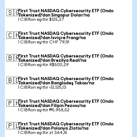
First Trust NASDAQ Cybersecurity ETF (Ondo
🇸🇬
Tokenized)'dan Singapur Doları'na
1 CIBRon eşittir $125,27
First Trust NASDAQ Cybersecurity ETF (Ondo
🇨🇭
Tokenized)'dan İsviçre Frangı'na
1 CIBRon eşittir CHF 79,19
First Trust NASDAQ Cybersecurity ETF (Ondo
🇧🇷
Tokenized)'dan Brezilya Reali'na
1 CIBRon eşittir R$500,29
First Trust NASDAQ Cybersecurity ETF (Ondo
🇧🇩
Tokenized)'dan Bangladeş Takası'na
1 CIBRon eşittir ৳12.125,13
First Trust NASDAQ Cybersecurity ETF (Ondo
🇵🇭
Tokenized)'dan Filipin Pezosu'na
1 CIBRon eşittir ₱5.958,52
First Trust NASDAQ Cybersecurity ETF (Ondo
🇵🇱
Tokenized)'dan Polonya Zlotisi'na
1 CIBRon eşittir zł 364,15