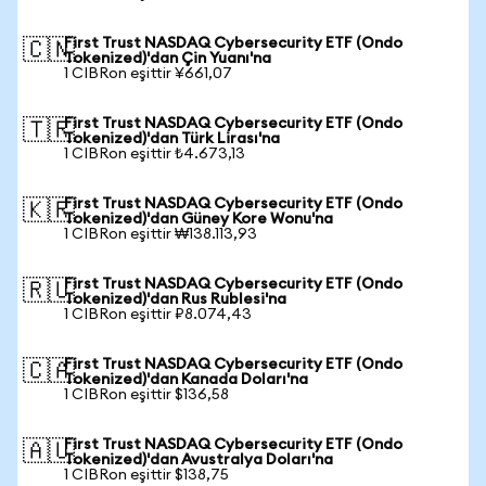
First Trust NASDAQ Cybersecurity ETF (Ondo
🇨🇳
Tokenized)'dan Çin Yuanı'na
1 CIBRon eşittir ¥661,07
First Trust NASDAQ Cybersecurity ETF (Ondo
🇹🇷
Tokenized)'dan Türk Lirası'na
1 CIBRon eşittir ₺4.673,13
First Trust NASDAQ Cybersecurity ETF (Ondo
🇰🇷
Tokenized)'dan Güney Kore Wonu'na
1 CIBRon eşittir ₩138.113,93
First Trust NASDAQ Cybersecurity ETF (Ondo
🇷🇺
Tokenized)'dan Rus Rublesi'na
1 CIBRon eşittir ₽8.074,43
First Trust NASDAQ Cybersecurity ETF (Ondo
🇨🇦
Tokenized)'dan Kanada Doları'na
1 CIBRon eşittir $136,58
First Trust NASDAQ Cybersecurity ETF (Ondo
🇦🇺
Tokenized)'dan Avustralya Doları'na
1 CIBRon eşittir $138,75