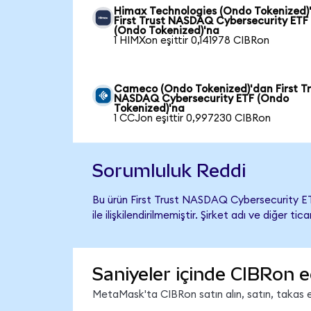
Himax Technologies (Ondo Tokenized)
First Trust NASDAQ Cybersecurity ETF
(Ondo Tokenized)'na
1 HIMXon eşittir 0,141978 CIBRon
Cameco (Ondo Tokenized)'dan First Tr
NASDAQ Cybersecurity ETF (Ondo
Tokenized)'na
1 CCJon eşittir 0,997230 CIBRon
Sorumluluk Reddi
Bu ürün First Trust NASDAQ Cybersecurity E
ile ilişkilendirilmemiştir. Şirket adı ve diğer 
Saniyeler içinde CIBRon e
MetaMask'ta CIBRon satın alın, satın, takas ed