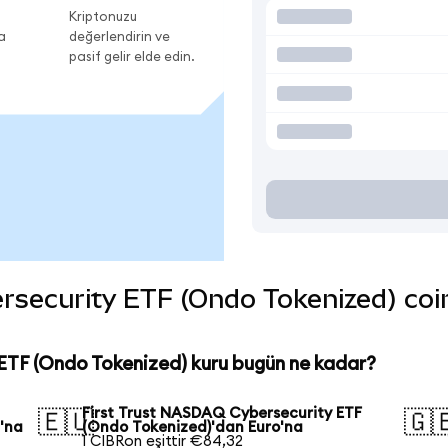
Kriptonuzu
a
değerlendirin ve
pasif gelir elde edin.
security ETF (Ondo Tokenized) coin'i
ETF (Ondo Tokenized) kuru bugün ne kadar?
First Trust NASDAQ Cybersecurity ETF
🇪🇺
🇬
'na
(Ondo Tokenized)'dan Euro'na
1 CIBRon eşittir €84,32