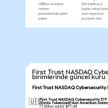
CIBRon ve kripto
50x kaldıraca
tahmin
kadar token'lard
piyasalarında işlem
uzun veya kısa
yapın.
pozisyon alın.
First Trust NASDAQ Cyber
birimlerinde güncel kuru
First Trust NASDAQ Cybersecurity 
First Trust NASDAQ Cybersecurity ETF
🇺🇸
(Ondo Tokenized)'dan Amerikan Doları
1 CIBRon eşittir $97,48