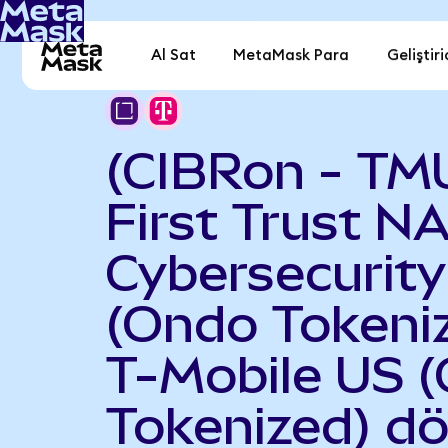
Al Sat
MetaMask Para
Geliştiri
(CIBRon - TM
First Trust 
Cybersecurit
(Ondo Tokeniz
T-Mobile US 
Tokenized) d