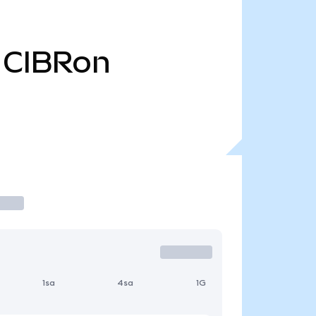
CIBRon
1sa
4sa
1G