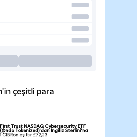
n çeşitli para
First Trust NASDAQ Cybersecurity ETF

(Ondo Tokenized)'dan İngiliz Sterlini'na
1 CIBRon eşittir £72,23