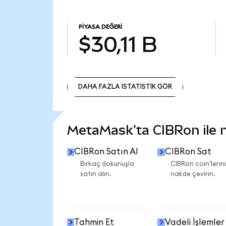
PIYASA DEĞERI
$30,11 B
DAHA FAZLA İSTATİSTİK GÖR
DAHA FAZLA İSTATİSTİK GÖR
MetaMask'ta CIBRon ile ne
CIBRon Satın Al
CIBRon Sat
Birkaç dokunuşla
CIBRon coin'lerini
satın alın.
nakde çevirin.
Tahmin Et
Vadeli İşlemler