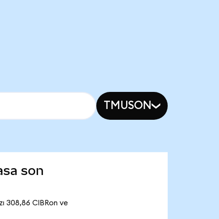
TMUSON
asa son
zı 308,86 CIBRon ve