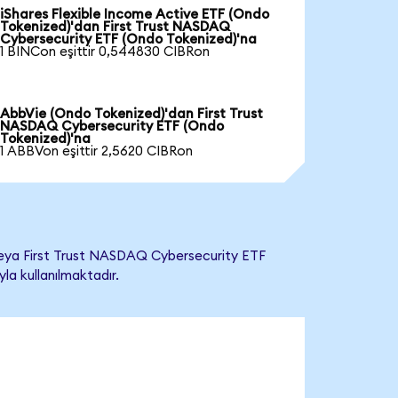
iShares Flexible Income Active ETF (Ondo
Tokenized)'dan First Trust NASDAQ
Cybersecurity ETF (Ondo Tokenized)'na
1 BINCon eşittir 0,544830 CIBRon
AbbVie (Ondo Tokenized)'dan First Trust
NASDAQ Cybersecurity ETF (Ondo
Tokenized)'na
1 ABBVon eşittir 2,5620 CIBRon
veya First Trust NASDAQ Cybersecurity ETF
yla kullanılmaktadır.