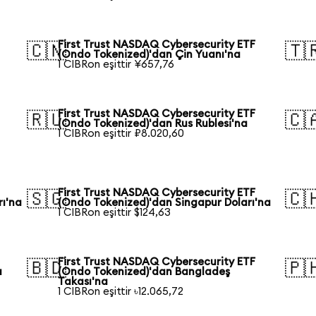
First Trust NASDAQ Cybersecurity ETF
🇨🇳
🇹
(Ondo Tokenized)'dan Çin Yuanı'na
1 CIBRon eşittir ¥657,76
First Trust NASDAQ Cybersecurity ETF
🇷🇺
🇨
(Ondo Tokenized)'dan Rus Rublesi'na
1 CIBRon eşittir ₽8.020,60
First Trust NASDAQ Cybersecurity ETF
🇸🇬
🇨
rı'na
(Ondo Tokenized)'dan Singapur Doları'na
1 CIBRon eşittir $124,63
First Trust NASDAQ Cybersecurity ETF
🇧🇩
🇵
a
(Ondo Tokenized)'dan Bangladeş
Takası'na
1 CIBRon eşittir ৳12.065,72