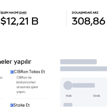
İŞLEM HACMI
(24S)
DOLAŞIMDAKI ARZ
$12,21 B
308,86
ler yapılır
İşlem Yap
CIBRon Takas Et
zi
CIBRon ile
blokzincirleri
arasında işlem
yapın.
15dk
30dk
Stake Et