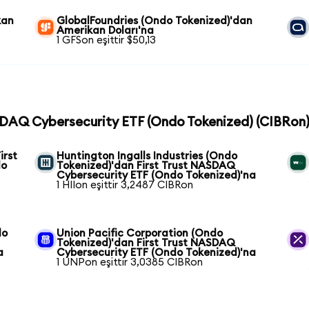
kan
GlobalFoundries (Ondo Tokenized)'dan
Amerikan Doları'na
1 GFSon eşittir $50,13
ASDAQ Cybersecurity ETF (Ondo Tokenized) (CIBRon) 
irst
Huntington Ingalls Industries (Ondo
do
Tokenized)'dan First Trust NASDAQ
Cybersecurity ETF (Ondo Tokenized)'na
1 HIIon eşittir 3,2487 CIBRon
do
Union Pacific Corporation (Ondo
Tokenized)'dan First Trust NASDAQ
a
Cybersecurity ETF (Ondo Tokenized)'na
1 UNPon eşittir 3,0385 CIBRon