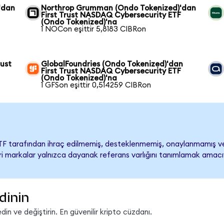
'dan
Northrop Grumman (Ondo Tokenized)'dan
First Trust NASDAQ Cybersecurity ETF
(Ondo Tokenized)'na
1 NOCon eşittir 5,8183 CIBRon
ust
GlobalFoundries (Ondo Tokenized)'dan
First Trust NASDAQ Cybersecurity ETF
(Ondo Tokenized)'na
1 GFSon eşittir 0,514259 CIBRon
TF tarafından ihraç edilmemiş, desteklenmemiş, onaylanmamış 
ticari markalar yalnızca dayanak referans varlığını tanımlamak amacı
dinin
in ve değiştirin. En güvenilir kripto cüzdanı.