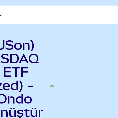
ci
USon)
NASDAQ
y ETF
ed) -
(Ondo
önüştür