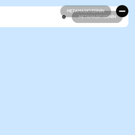
METAMASK'I EDİNİN
METAMASK'I EDİNİN
METAMASK'I EDİNİN
METAMASK'I EDİNİN