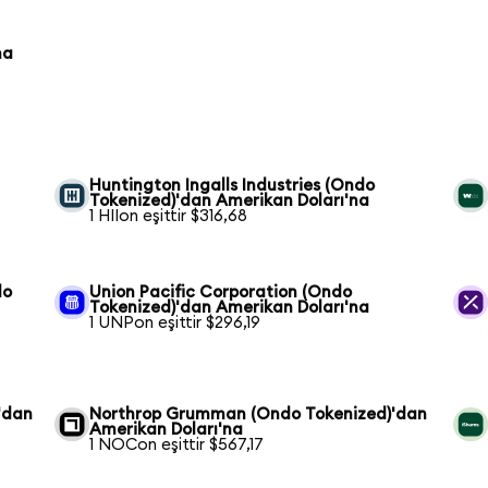
na
Huntington Ingalls Industries (Ondo
Tokenized)'dan Amerikan Doları'na
1 HIIon eşittir $316,68
do
Union Pacific Corporation (Ondo
Tokenized)'dan Amerikan Doları'na
1 UNPon eşittir $296,19
'dan
Northrop Grumman (Ondo Tokenized)'dan
Amerikan Doları'na
1 NOCon eşittir $567,17