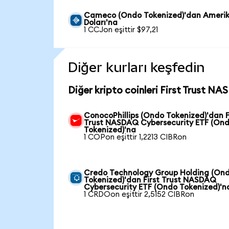
Cameco (Ondo Tokenized)'dan Ameri
Doları'na
1 CCJon eşittir $97,21
Diğer kurları keşfedin
Diğer kripto coinleri First Trust N
ConocoPhillips (Ondo Tokenized)'dan F
Trust NASDAQ Cybersecurity ETF (On
Tokenized)'na
1 COPon eşittir 1,2213 CIBRon
Credo Technology Group Holding (On
Tokenized)'dan First Trust NASDAQ
Cybersecurity ETF (Ondo Tokenized)'n
1 CRDOon eşittir 2,5152 CIBRon