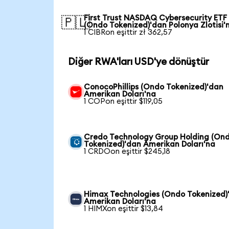
First Trust NASDAQ Cybersecurity ETF
🇵🇱
(Ondo Tokenized)'dan Polonya Zlotisi'
1 CIBRon eşittir zł 362,57
Diğer RWA'ları USD'ye dönüştür
ConocoPhillips (Ondo Tokenized)'dan
Amerikan Doları'na
1 COPon eşittir $119,05
Credo Technology Group Holding (On
Tokenized)'dan Amerikan Doları'na
1 CRDOon eşittir $245,18
Himax Technologies (Ondo Tokenized)
Amerikan Doları'na
1 HIMXon eşittir $13,84