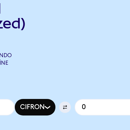
d
zed)
ONDO
INE
CIFRON