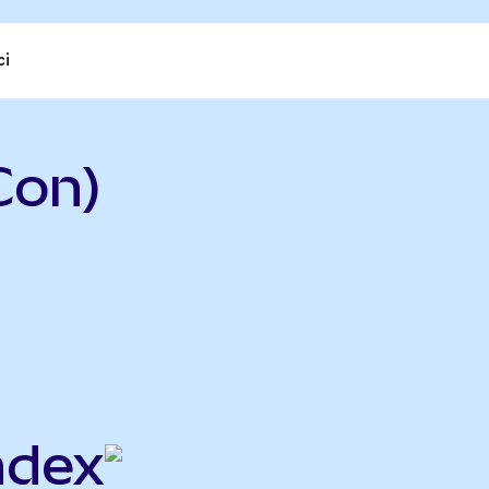
ci
Con)
ndex