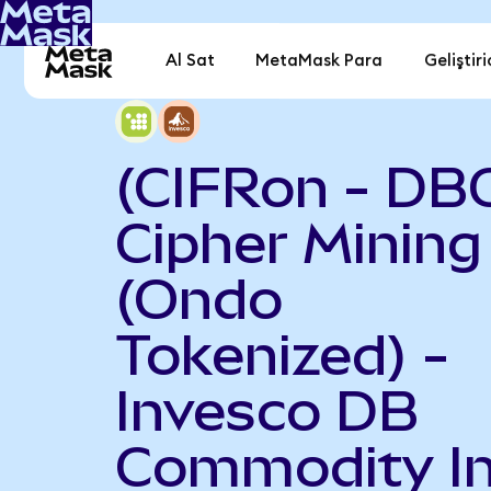
Al Sat
MetaMask Para
Geliştiri
(CIFRon - DB
Cipher Mining
(Ondo
Tokenized) -
Invesco DB
Commodity I