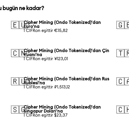
u bugün ne kadar?
Cipher Mining (Ondo Tokenized)'dan
🇪🇺
🇬
Euro'na
1 CIFRon eşittir €15,82
Cipher Mining (Ondo Tokenized)'dan Çin
🇨🇳
🇹
Yuanı'na
1 CIFRon eşittir ¥123,01
Cipher Mining (Ondo Tokenized)'dan Rus
🇷🇺
🇨
Rublesi'na
1 CIFRon eşittir ₽1.513,12
Cipher Mining (Ondo Tokenized)'dan
🇸🇬
🇨
Singapur Doları'na
1 CIFRon eşittir $23,37