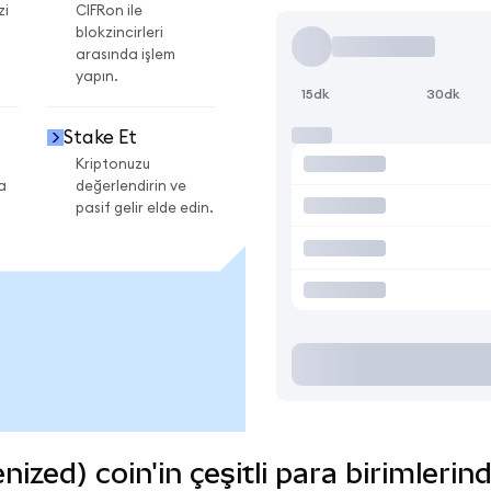
zi
CIFRon ile
blokzincirleri
arasında işlem
yapın.
15dk
30dk
Stake Et
Kriptonuzu
a
değerlendirin ve
pasif gelir elde edin.
ized) coin'in çeşitli para birimlerin