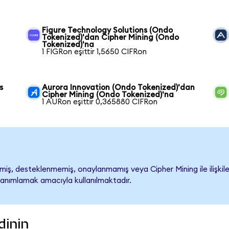
Figure Technology Solutions (Ondo
Tokenized)'dan Cipher Mining (Ondo
Tokenized)'na
1 FIGRon eşittir 1,5650 CIFRon
s
Aurora Innovation (Ondo Tokenized)'dan
Cipher Mining (Ondo Tokenized)'na
1 AURon eşittir 0,365880 CIFRon
iş, desteklenmemiş, onaylanmamış veya Cipher Mining ile ilişkilend
tanımlamak amacıyla kullanılmaktadır.
dinin