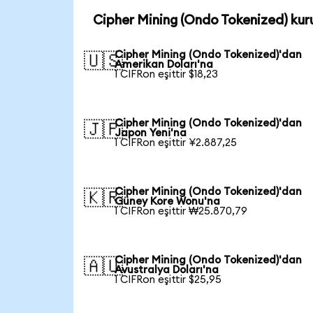
Cipher Mining (Ondo Tokenized) kur
Cipher Mining (Ondo Tokenized)'dan
🇺🇸
Amerikan Doları'na
1 CIFRon eşittir $18,23
Cipher Mining (Ondo Tokenized)'dan
🇯🇵
Japon Yeni'na
1 CIFRon eşittir ¥2.887,25
Cipher Mining (Ondo Tokenized)'dan
🇰🇷
Güney Kore Wonu'na
1 CIFRon eşittir ₩25.870,79
Cipher Mining (Ondo Tokenized)'dan
🇦🇺
Avustralya Doları'na
1 CIFRon eşittir $25,95