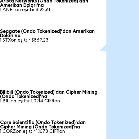
Arista Networks (Ondo Tokenized)'dan
Amerikan Doları'na
1 ANETon eşittir $192,61
Seagate (Ondo Tokenized)'dan Amerikan
Doları'na
1 STXon eşittir $869,23
Bilibili (Ondo Tokenized)'dan Cipher Mining
(Ondo Tokenized)'na
1 BILIon eşittir 1,0214 CIFRon
Core Scientific (Ondo Tokenized)'dan
Cipher Mining (Ondo Tokenized)'na
1 CORZon eşittir 1,1673 CIFRon