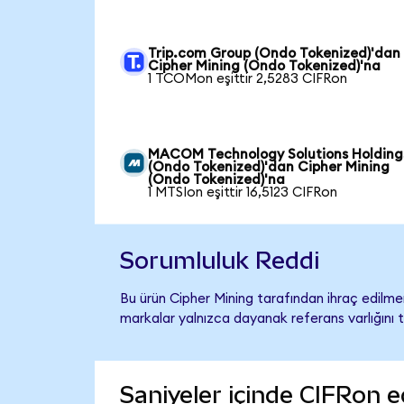
Trip.com Group (Ondo Tokenized)'dan
Cipher Mining (Ondo Tokenized)'na
1 TCOMon eşittir 2,5283 CIFRon
MACOM Technology Solutions Holding
(Ondo Tokenized)'dan Cipher Mining
(Ondo Tokenized)'na
1 MTSIon eşittir 16,5123 CIFRon
Sorumluluk Reddi
Bu ürün Cipher Mining tarafından ihraç edilmem
markalar yalnızca dayanak referans varlığını 
Saniyeler içinde CIFRon e