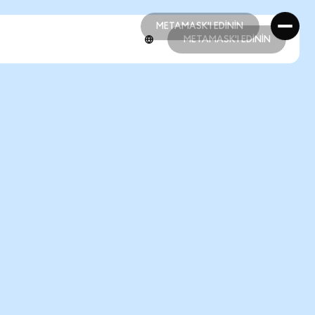
METAMASK'I EDİNİN
METAMASK'I EDİNİN
METAMASK'I EDİNİN
METAMASK'I EDİNİN