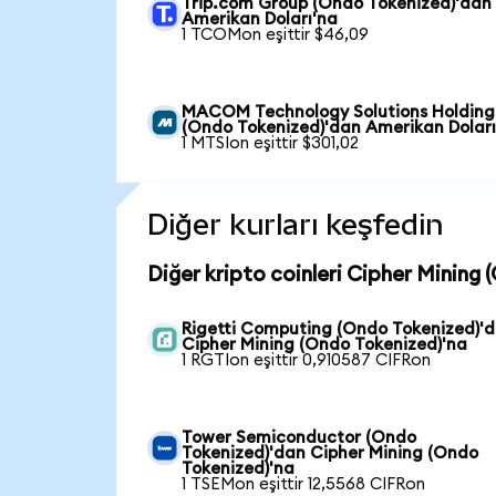
Trip.com Group (Ondo Tokenized)'dan
Amerikan Doları'na
1 TCOMon eşittir $46,09
MACOM Technology Solutions Holding
(Ondo Tokenized)'dan Amerikan Doları
1 MTSIon eşittir $301,02
Diğer kurları keşfedin
Diğer kripto coinleri Cipher Mining 
Rigetti Computing (Ondo Tokenized)'
Cipher Mining (Ondo Tokenized)'na
1 RGTIon eşittir 0,910587 CIFRon
Tower Semiconductor (Ondo
Tokenized)'dan Cipher Mining (Ondo
Tokenized)'na
1 TSEMon eşittir 12,5568 CIFRon