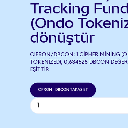
Tracking Fun
(Ondo Tokeni
dönüştür
CIFRON/DBCON: 1 CIPHER MINING (
TOKENIZED), 0,634528 DBCON DEĞER
EŞITTIR
CIFRON - DBCON TAKAS ET