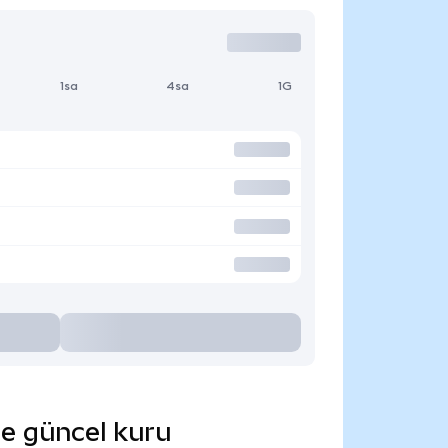
1sa
4sa
1G
de güncel kuru