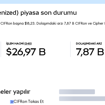
enized) piyasa son durumu
 CIFRon başına $18,23. Dolaşımdaki arzı 7,87 B CIFRon ve Cipher
İŞLEM HACMI
(24S)
DOLAŞIMDAKI ARZ
$26,97 B
7,87 B
ler yapılır
İşlem Yap
CIFRon Takas Et