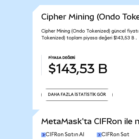
Cipher Mining (Ondo Tok
Cipher Mining (Ondo Tokenized) güncel fiyatı
Tokenized) toplam piyasa değeri $143,53 B .
PIYASA DEĞERI
$143,53 B
DAHA FAZLA İSTATİSTİK GÖR
DAHA FAZLA İSTATİSTİK GÖR
MetaMask'ta CIFRon ile ne
CIFRon Satın Al
CIFRon Sat