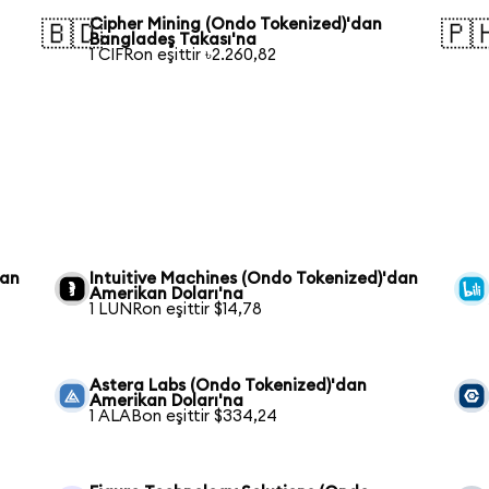
Cipher Mining (Ondo Tokenized)'dan
🇧🇩
🇵
Bangladeş Takası'na
1 CIFRon eşittir ৳2.260,82
dan
Intuitive Machines (Ondo Tokenized)'dan
Amerikan Doları'na
1 LUNRon eşittir $14,78
Astera Labs (Ondo Tokenized)'dan
Amerikan Doları'na
1 ALABon eşittir $334,24