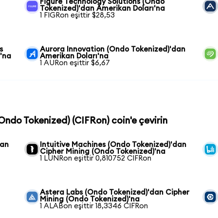
Figure Technology Solutions (Ondo
Tokenized)'dan Amerikan Doları'na
1 FIGRon eşittir $28,53
s
Aurora Innovation (Ondo Tokenized)'dan
'na
Amerikan Doları'na
1 AURon eşittir $6,67
(Ondo Tokenized) (CIFRon) coin'e çevirin
dan
Intuitive Machines (Ondo Tokenized)'dan
Cipher Mining (Ondo Tokenized)'na
1 LUNRon eşittir 0,810752 CIFRon
Astera Labs (Ondo Tokenized)'dan Cipher
Mining (Ondo Tokenized)'na
1 ALABon eşittir 18,3346 CIFRon