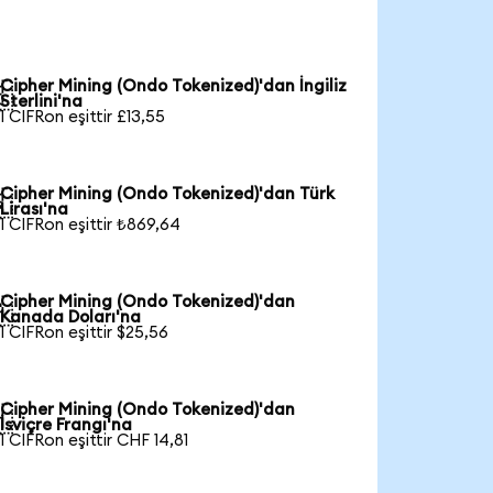
Cipher Mining (Ondo Tokenized)'dan İngiliz

Sterlini'na
1 CIFRon eşittir £13,55
Cipher Mining (Ondo Tokenized)'dan Türk

Lirası'na
1 CIFRon eşittir ₺869,64
Cipher Mining (Ondo Tokenized)'dan

Kanada Doları'na
1 CIFRon eşittir $25,56
Cipher Mining (Ondo Tokenized)'dan

İsviçre Frangı'na
1 CIFRon eşittir CHF 14,81