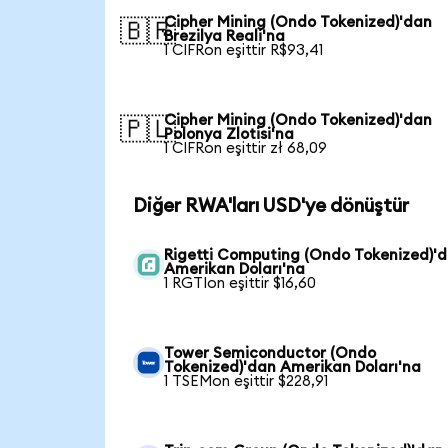
Cipher Mining (Ondo Tokenized)'dan
🇧🇷
Brezilya Reali'na
1 CIFRon eşittir R$93,41
Cipher Mining (Ondo Tokenized)'dan
🇵🇱
Polonya Zlotisi'na
1 CIFRon eşittir zł 68,09
Diğer RWA'ları USD'ye dönüştür
Rigetti Computing (Ondo Tokenized)'
Amerikan Doları'na
1 RGTIon eşittir $16,60
Tower Semiconductor (Ondo
Tokenized)'dan Amerikan Doları'na
1 TSEMon eşittir $228,91