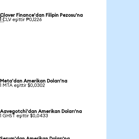
Clover Finance'dan Filipin Pezosu'na

1 CLV eşittir ₱0,1226
Meta'dan Amerikan Doları'na
1 MTA eşittir $0,0302
Aavegotchi'dan Amerikan Doları'na
1 GHST eşittir $0,0433
Serum'dan Amerikan Doları'na