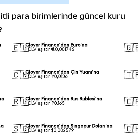
itli para birimlerinde güncel kuru
?
a
Clover Finance'dan Euro'na
🇪🇺
🇬
1 CLV eşittir €0,001746
Clover Finance'dan Çin Yuanı'na
🇨🇳
🇹
1 CLV eşittir ¥0,0136
na
Clover Finance'dan Rus Rublesi'na
🇷🇺
🇨
1 CLV eşittir ₽0,165
na
Clover Finance'dan Singapur Doları'na
🇸🇬
🇨
1 CLV eşittir $0,002579