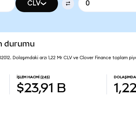
CLV
on durumu
02012. Dolaşımdaki arzı 1,22 Mr CLV ve Clover Finance toplam piy
İŞLEM HACMI
(24S)
DOLAŞIMDA
$23,91 B
1,2