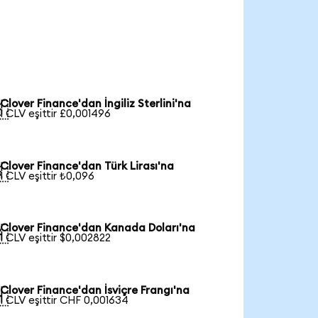
Clover Finance'dan İngiliz Sterlini'na

1 CLV eşittir £0,001496
Clover Finance'dan Türk Lirası'na

1 CLV eşittir ₺0,096
Clover Finance'dan Kanada Doları'na

1 CLV eşittir $0,002822
Clover Finance'dan İsviçre Frangı'na

1 CLV eşittir CHF 0,001634