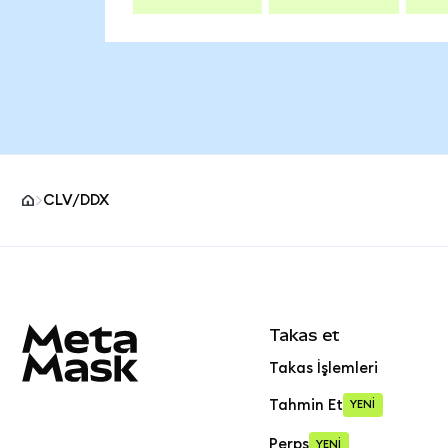
CLV/DDX
MetaMask site alt bilgisi
Takas et
Takas İşlemleri
Tahmin Et
YENİ
Perps
YENİ