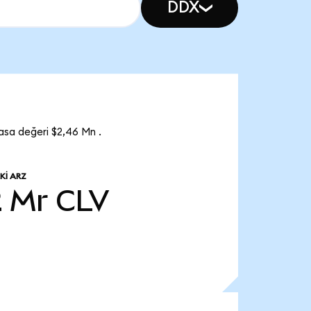
DDX
asa değeri $2,46 Mn .
KI ARZ
2 Mr
CLV