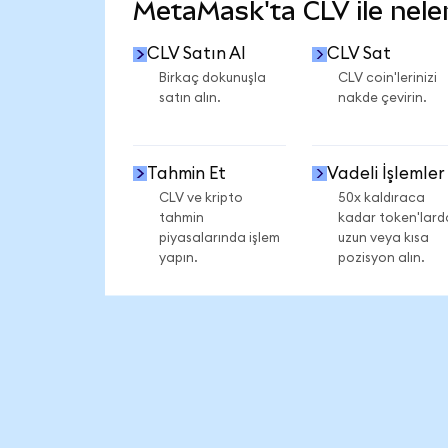
MetaMask'ta CLV ile neler
CLV Satın Al
CLV Sat
Birkaç dokunuşla
CLV coin'lerinizi
satın alın.
nakde çevirin.
Tahmin Et
Vadeli İşlemler
CLV ve kripto
50x kaldıraca
tahmin
kadar token'lard
piyasalarında işlem
uzun veya kısa
yapın.
pozisyon alın.