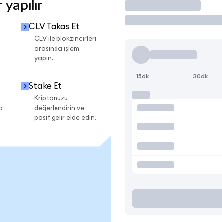
 yapılır
İşlem Yap
CLV Takas Et
CLV ile blokzincirleri
arasında işlem
yapın.
15dk
30dk
Stake Et
Kriptonuzu
a
değerlendirin ve
pasif gelir elde edin.