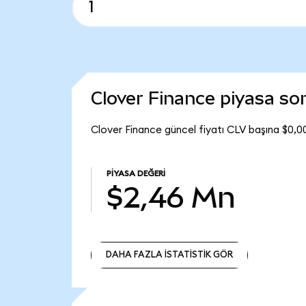
Clover Finance piyasa s
Clover Finance güncel fiyatı CLV başına $0,0
PIYASA DEĞERI
$2,46 Mn
DAHA FAZLA İSTATİSTİK GÖR
DAHA FAZLA İSTATİSTİK GÖR