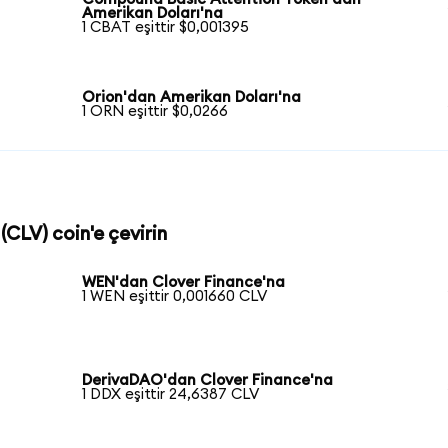
Amerikan Doları'na
1 CBAT eşittir $0,001395
Orion'dan Amerikan Doları'na
1 ORN eşittir $0,0266
(CLV) coin'e çevirin
WEN'dan Clover Finance'na
1 WEN eşittir 0,001660 CLV
DerivaDAO'dan Clover Finance'na
1 DDX eşittir 24,6387 CLV