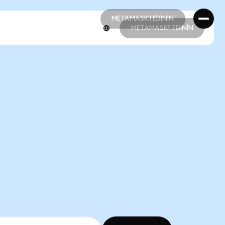
METAMASK'I EDİNİN
METAMASK'I EDİNİN
METAMASK'I EDİNİN
METAMASK'I EDİNİN