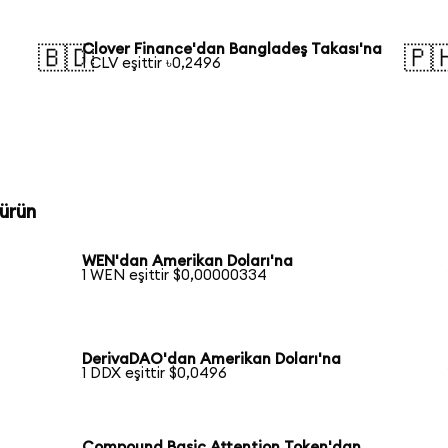
Clover Finance'dan Bangladeş Takası'na
🇧🇩
🇵
1 CLV eşittir ৳0,2496
ürün
WEN'dan Amerikan Doları'na
1 WEN eşittir $0,00000334
DerivaDAO'dan Amerikan Doları'na
1 DDX eşittir $0,0496
Compound Basic Attention Token'dan