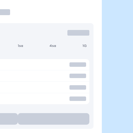
1sa
4sa
1G