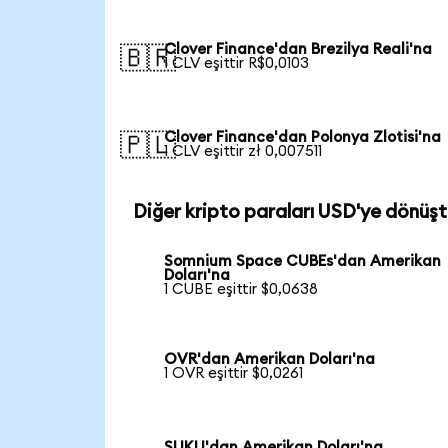
Clover Finance'dan Brezilya Reali'na
🇧🇷
1 CLV eşittir R$0,0103
Clover Finance'dan Polonya Zlotisi'na
🇵🇱
1 CLV eşittir zł 0,007511
Diğer kripto paraları USD'ye dönüşt
Somnium Space CUBEs'dan Amerikan
Doları'na
1 CUBE eşittir $0,0638
OVR'dan Amerikan Doları'na
1 OVR eşittir $0,0261
SUKU'dan Amerikan Doları'na