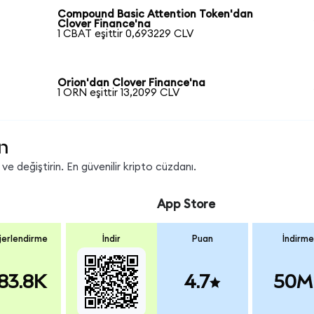
Compound Basic Attention Token'dan
Clover Finance'na
1 CBAT eşittir 0,693229 CLV
Orion'dan Clover Finance'na
1 ORN eşittir 13,2099 CLV
n
e değiştirin. En güvenilir kripto cüzdanı.
App Store
erlendirme
İndir
Puan
İndirme
83.8K
4.7
50M