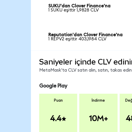
SUKU'dan Clover Finance'na
1 SUKU eşittir 1,9828 CLV
Reputation'dan Clover Finance'na
1 REPV2 eşittir 403,1984 CLV
Saniyeler içinde CLV edini
MetaMask'ta CLV satın alın, satın, takas edin v
Google Play
Puan
İndirme
Değ
4.4
10M+
4