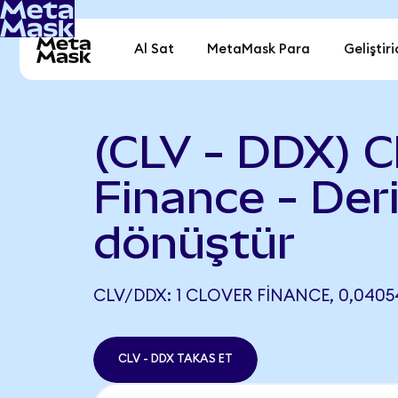
Al Sat
MetaMask Para
Geliştiri
(CLV - DDX) C
Finance - De
dönüştür
CLV/DDX: 1 CLOVER FINANCE, 0,0405
CLV - DDX TAKAS ET