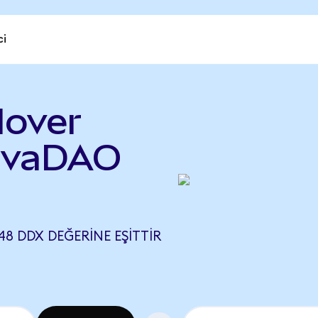
ci
lover
rivaDAO
48 DDX DEĞERINE EŞITTIR