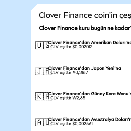
Clover Finance coin'in çeş
Clover Finance kuru bugün ne kadar
Clover Finance'dan Amerikan Doları'n
🇺🇸
1 CLV eşittir $0,002012
Clover Finance'dan Japon Yeni'na
🇯🇵
1 CLV eşittir ¥0,3187
Clover Finance'dan Güney Kore Wonu'
🇰🇷
1 CLV eşittir ₩2,85
Clover Finance'dan Avustralya Doları'
🇦🇺
1 CLV eşittir $0,002861