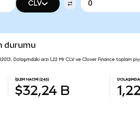
CLV
on durumu
02013. Dolaşımdaki arzı 1,22 Mr CLV ve Clover Finance toplam piy
İŞLEM HACMI
(24S)
DOLAŞIMDA
$32,24 B
1,2