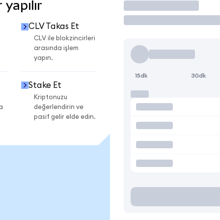
 yapılır
İşlem Yap
CLV Takas Et
CLV ile blokzincirleri
arasında işlem
yapın.
15dk
30dk
Stake Et
Kriptonuzu
a
değerlendirin ve
pasif gelir elde edin.