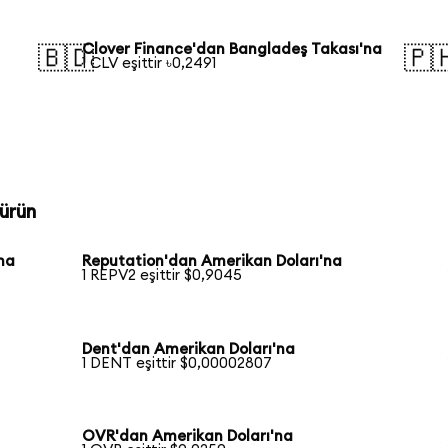
Clover Finance'dan Bangladeş Takası'na
🇧🇩
🇵
1 CLV eşittir ৳0,2491
ürün
na
Reputation'dan Amerikan Doları'na
1 REPV2 eşittir $0,9045
Dent'dan Amerikan Doları'na
1 DENT eşittir $0,00002807
OVR'dan Amerikan Doları'na