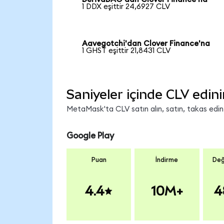
1 DDX eşittir 24,6927 CLV
Aavegotchi'dan Clover Finance'na
1 GHST eşittir 21,8431 CLV
Saniyeler içinde CLV edini
MetaMask'ta CLV satın alın, satın, takas edin v
Google Play
Puan
İndirme
Değ
4.4
10M+
4