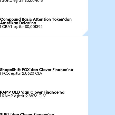
1 SUKU eşittir $0,004015
Compound Basic Attention Token'dan
Amerikan Doları'na
1 CBAT eşittir $0,001392
ShapeShift FOX'dan Clover Finance'na
1 FOX eşittir 2,0620 CLV
RAMP OLD 'dan Clover Finance'na
1 RAMP eşittir 9,3876 CLV
SUKU'dan Clover Finance'na