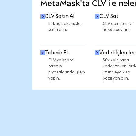
MetaMask'ta CLV ile neler
CLV Satın Al
CLV Sat
Birkaç dokunuşla
CLV coin'lerinizi
satın alın.
nakde çevirin.
Tahmin Et
Vadeli İşlemler
CLV ve kripto
50x kaldıraca
tahmin
kadar token'lard
piyasalarında işlem
uzun veya kısa
yapın.
pozisyon alın.