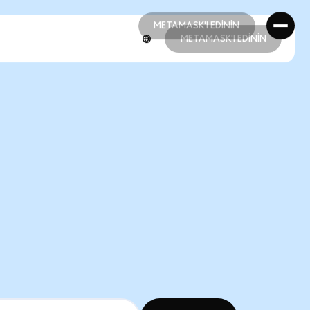
METAMASK'I EDİNİN
METAMASK'I EDİNİN
METAMASK'I EDİNİN
METAMASK'I EDİNİN