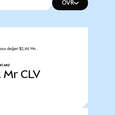
OVR
asa değeri $2,46 Mn .
KI ARZ
2 Mr
CLV