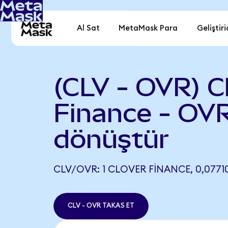
Al Sat
MetaMask Para
Geliştiri
(CLV - OVR) C
Finance - OV
dönüştür
CLV/OVR: 1 CLOVER FINANCE, 0,0771
CLV - OVR TAKAS ET