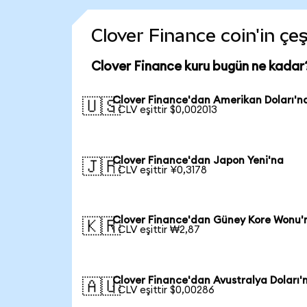
Clover Finance coin'in çeş
Clover Finance kuru bugün ne kadar
Clover Finance'dan Amerikan Doları'n
🇺🇸
1 CLV eşittir $0,002013
Clover Finance'dan Japon Yeni'na
🇯🇵
1 CLV eşittir ¥0,3178
Clover Finance'dan Güney Kore Wonu'
🇰🇷
1 CLV eşittir ₩2,87
Clover Finance'dan Avustralya Doları'
🇦🇺
1 CLV eşittir $0,00286