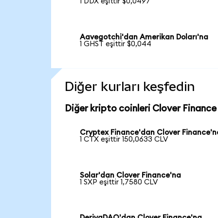
1 DDX eşittir $0,0497
Aavegotchi'dan Amerikan Doları'na
1 GHST eşittir $0,044
Diğer kurları keşfedin
Diğer kripto coinleri Clover Finance 
Cryptex Finance'dan Clover Finance'n
1 CTX eşittir 150,0633 CLV
Solar'dan Clover Finance'na
1 SXP eşittir 1,7580 CLV
DerivaDAO'dan Clover Finance'na