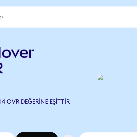
ci
lover
R
04 OVR DEĞERINE EŞITTIR