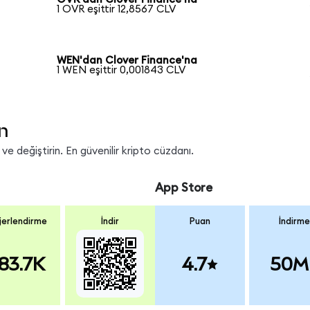
1 OVR eşittir 12,8567 CLV
WEN'dan Clover Finance'na
1 WEN eşittir 0,001843 CLV
n
e değiştirin. En güvenilir kripto cüzdanı.
App Store
erlendirme
İndir
Puan
İndirme
83.7K
4.7
50M