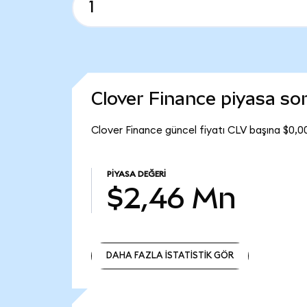
Clover Finance piyasa s
Clover Finance güncel fiyatı CLV başına $0,0
PIYASA DEĞERI
$2,46 Mn
DAHA FAZLA İSTATİSTİK GÖR
DAHA FAZLA İSTATİSTİK GÖR