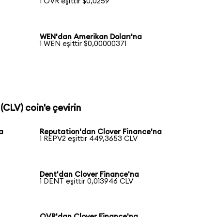
1 OVR eşittir $0,0259
WEN'dan Amerikan Doları'na
1 WEN eşittir $0,00000371
(CLV) coin'e çevirin
a
Reputation'dan Clover Finance'na
1 REPV2 eşittir 449,3653 CLV
Dent'dan Clover Finance'na
1 DENT eşittir 0,013946 CLV
OVR'dan Clover Finance'na