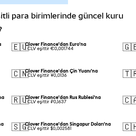
itli para birimlerinde güncel kuru
?
a
Clover Finance'dan Euro'na
🇪🇺
🇬
1 CLV eşittir €0,001744
Clover Finance'dan Çin Yuanı'na
🇨🇳
🇹
1 CLV eşittir ¥0,0136
na
Clover Finance'dan Rus Rublesi'na
🇷🇺
🇨
1 CLV eşittir ₽0,1637
na
Clover Finance'dan Singapur Doları'na
🇸🇬
🇨
1 CLV eşittir $0,002581