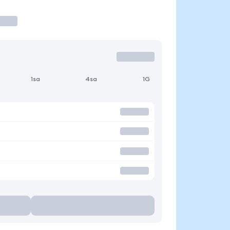
1sa
4sa
1G