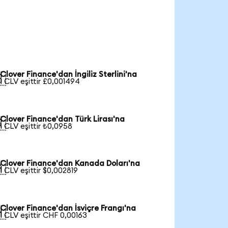
Clover Finance'dan İngiliz Sterlini'na

1 CLV eşittir £0,001494
Clover Finance'dan Türk Lirası'na

1 CLV eşittir ₺0,0958
Clover Finance'dan Kanada Doları'na

1 CLV eşittir $0,002819
Clover Finance'dan İsviçre Frangı'na

1 CLV eşittir CHF 0,00163