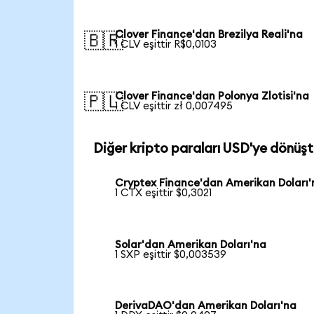
Clover Finance'dan Brezilya Reali'na
🇧🇷
1 CLV eşittir R$0,0103
Clover Finance'dan Polonya Zlotisi'na
🇵🇱
1 CLV eşittir zł 0,007495
Diğer kripto paraları USD'ye dönüşt
Cryptex Finance'dan Amerikan Doları'
1 CTX eşittir $0,3021
Solar'dan Amerikan Doları'na
1 SXP eşittir $0,003539
DerivaDAO'dan Amerikan Doları'na