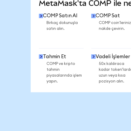
MetaMask'ta COMP ile nel
COMP Satın Al
COMP Sat
Birkaç dokunuşla
COMP coin'leriniz
satın alın.
nakde çevirin.
Tahmin Et
Vadeli İşlemler
COMP ve kripto
50x kaldıraca
tahmin
kadar token'lard
piyasalarında işlem
uzun veya kısa
yapın.
pozisyon alın.