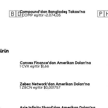
Compound'dan Bangladeş Takası'na
🇧🇩
🇵
1 COMP eşittir ৳2.074,05
ürün
Convex Finance'dan Amerikan Doları'na
1 CVX eşittir $1,66
Zebec Network'dan Amerikan Doları'na
1 ZBCN eşittir $0,001757
n
Axie Infinity Shard'dan Amerikan Doları'na