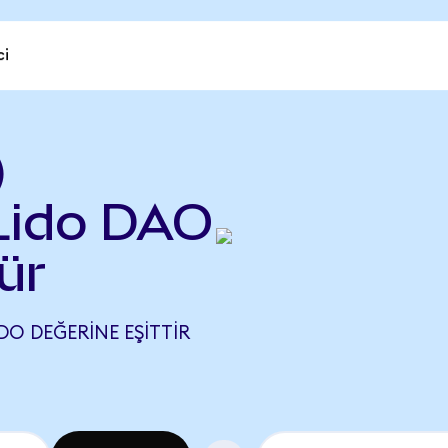
ci
)
Lido DAO
ür
O DEĞERINE EŞITTIR