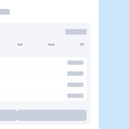
1sa
4sa
1G