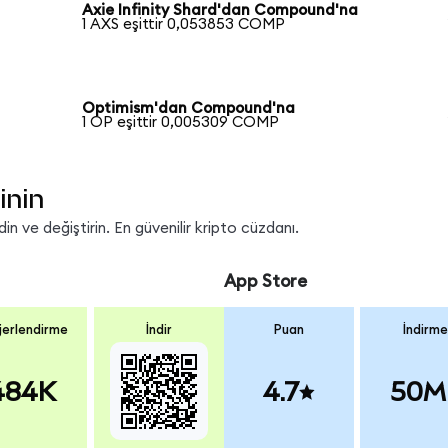
Axie Infinity Shard'dan Compound'na
1 AXS eşittir 0,053853 COMP
Optimism'dan Compound'na
1 OP eşittir 0,005309 COMP
inin
 ve değiştirin. En güvenilir kripto cüzdanı.
App Store
erlendirme
İndir
Puan
İndirme
484K
4.7
50M