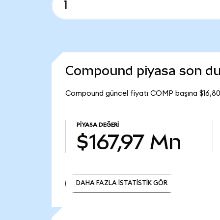
Compound piyasa son d
Compound güncel fiyatı COMP başına $16,80
PIYASA DEĞERI
$167,97 Mn
DAHA FAZLA İSTATİSTİK GÖR
DAHA FAZLA İSTATİSTİK GÖR