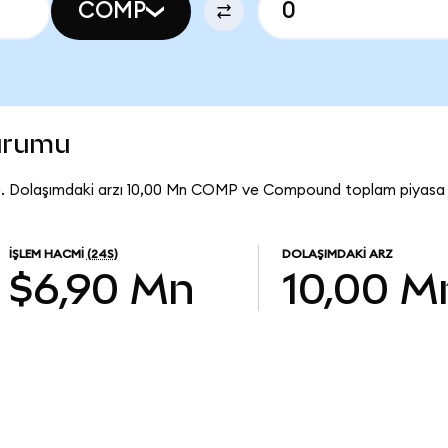
COMP
urumu
. Dolaşımdaki arzı 10,00 Mn COMP ve Compound toplam piyasa d
İŞLEM HACMI
(24S)
DOLAŞIMDAKI ARZ
$6,90 Mn
10,00 M