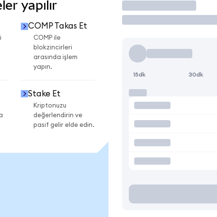
er yapılır
İşlem Yap
COMP Takas Et
i
COMP ile
blokzincirleri
arasında işlem
yapın.
15dk
30dk
Stake Et
Kriptonuzu
a
değerlendirin ve
pasif gelir elde edin.