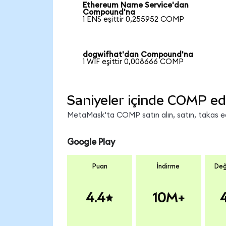
Ethereum Name Service'dan
Compound'na
1 ENS eşittir 0,255952 COMP
dogwifhat'dan Compound'na
1 WIF eşittir 0,008666 COMP
Saniyeler içinde COMP ed
MetaMask'ta COMP satın alın, satın, takas edin
Google Play
Puan
İndirme
Değ
4.4
10M+