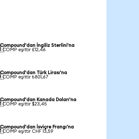
Compound'dan İngiliz Sterlini'na

1 COMP eşittir £12,46
Compound'dan Türk Lirası'na

1 COMP eşittir ₺801,67
Compound'dan Kanada Doları'na

1 COMP eşittir $23,45
Compound'dan İsviçre Frangı'na

1 COMP eşittir CHF 13,59