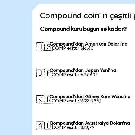
Compound coin'in çeşitli 
Compound kuru bugün ne kadar?
Compound'dan Amerikan Doları'na
🇺🇸
1 COMP eşittir $16,80
Compound'dan Japon Yeni'na
🇯🇵
1 COMP eşittir ¥2.660,1
Compound'dan Güney Kore Wonu'na
🇰🇷
1 COMP eşittir ₩23.785,1
Compound'dan Avustralya Doları'na
🇦🇺
1 COMP eşittir $23,79