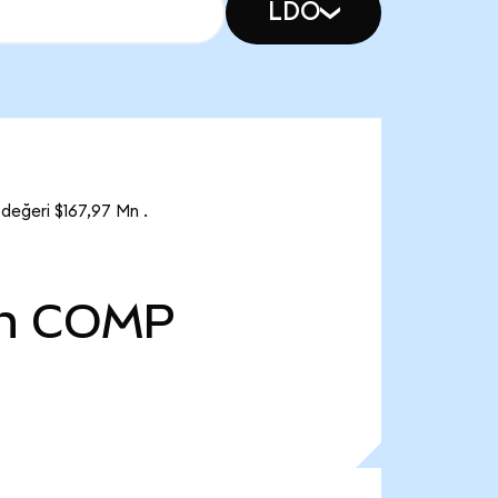
LDO
eğeri $167,97 Mn .
n
COMP