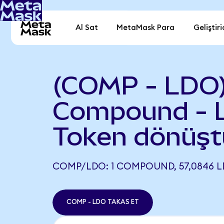
Al Sat
MetaMask Para
Geliştiri
(COMP - LDO
Compound - 
Token dönüşt
COMP/LDO: 1 COMPOUND, 57,0846 LD
COMP - LDO TAKAS ET