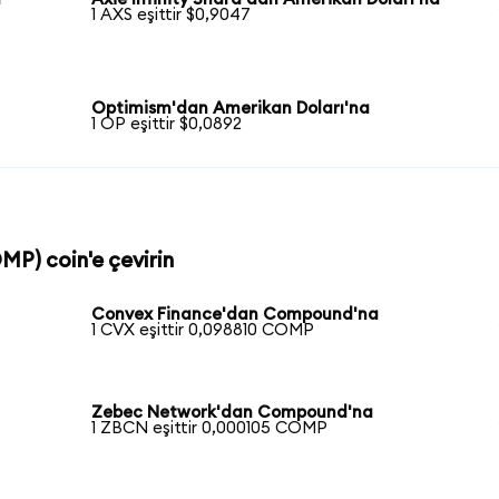
1 AXS eşittir $0,9047
Optimism'dan Amerikan Doları'na
1 OP eşittir $0,0892
MP) coin'e çevirin
Convex Finance'dan Compound'na
1 CVX eşittir 0,098810 COMP
Zebec Network'dan Compound'na
1 ZBCN eşittir 0,000105 COMP