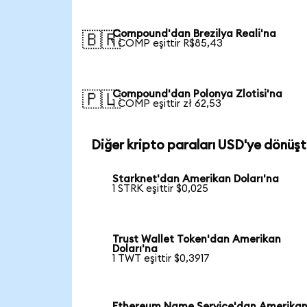
Compound'dan Brezilya Reali'na
🇧🇷
1 COMP eşittir R$85,43
Compound'dan Polonya Zlotisi'na
🇵🇱
1 COMP eşittir zł 62,53
Diğer kripto paraları USD'ye dönüşt
Starknet'dan Amerikan Doları'na
1 STRK eşittir $0,025
Trust Wallet Token'dan Amerikan
Doları'na
1 TWT eşittir $0,3917
Ethereum Name Service'dan Amerika