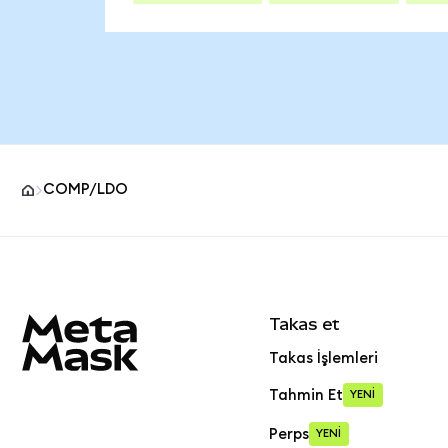
COMP/LDO
MetaMask site alt bilgisi
Takas et
Takas İşlemleri
Tahmin Et
YENİ
Perps
YENİ