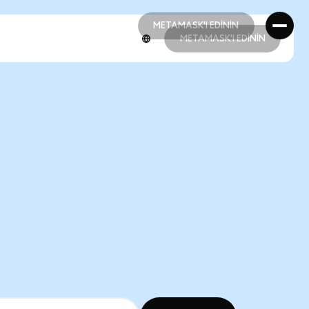
METAMASK'I EDİNİN
METAMASK'I EDİNİN
METAMASK'I EDİNİN
METAMASK'I EDİNİN