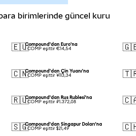
para birimlerinde güncel kuru
Compound'dan Euro'na
🇪🇺
🇬
1 COMP eşittir €14,54
Compound'dan Çin Yuanı'na
🇨🇳
🇹
1 COMP eşittir ¥113,34
Compound'dan Rus Rublesi'na
🇷🇺
🇨
1 COMP eşittir ₽1.372,08
Compound'dan Singapur Doları'na
🇸🇬
🇨
1 COMP eşittir $21,49