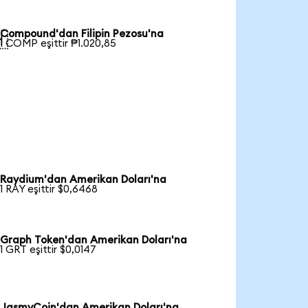
Compound'dan Filipin Pezosu'na

1 COMP eşittir ₱1.020,85
Raydium'dan Amerikan Doları'na
1 RAY eşittir $0,6468
Graph Token'dan Amerikan Doları'na
1 GRT eşittir $0,0147
JasmyCoin'dan Amerikan Doları'na