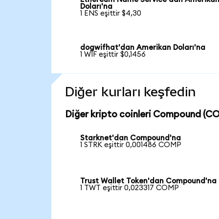
Doları'na
1 ENS eşittir $4,30
dogwifhat'dan Amerikan Doları'na
1 WIF eşittir $0,1456
Diğer kurları keşfedin
Diğer kripto coinleri Compound (CO
Starknet'dan Compound'na
1 STRK eşittir 0,001486 COMP
Trust Wallet Token'dan Compound'na
1 TWT eşittir 0,023317 COMP