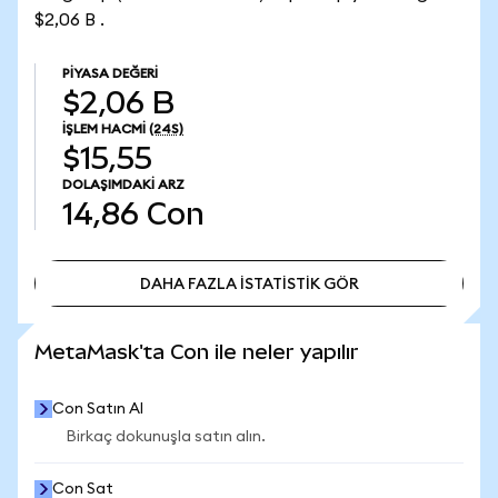
$2,06 B .
PIYASA DEĞERI
$2,06 B
İŞLEM HACMI
(24S)
$15,55
DOLAŞIMDAKI ARZ
14,86
Con
DAHA FAZLA İSTATİSTİK GÖR
DAHA FAZLA İSTATİSTİK GÖR
MetaMask'ta Con ile neler yapılır
Con Satın Al
Birkaç dokunuşla satın alın.
Con Sat