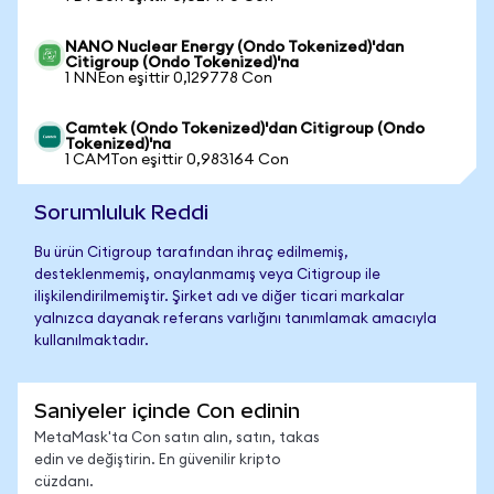
NANO Nuclear Energy (Ondo Tokenized)'dan
Citigroup (Ondo Tokenized)'na
1 NNEon eşittir 0,129778 Con
Camtek (Ondo Tokenized)'dan Citigroup (Ondo
Tokenized)'na
1 CAMTon eşittir 0,983164 Con
Sorumluluk Reddi
Bu ürün Citigroup tarafından ihraç edilmemiş,
desteklenmemiş, onaylanmamış veya Citigroup ile
ilişkilendirilmemiştir. Şirket adı ve diğer ticari markalar
yalnızca dayanak referans varlığını tanımlamak amacıyla
kullanılmaktadır.
Saniyeler içinde Con edinin
MetaMask'ta Con satın alın, satın, takas
edin ve değiştirin. En güvenilir kripto
cüzdanı.