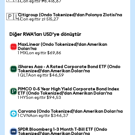
1 Con eşittir ₱8.416,67
Citigroup (Ondo Tokenized)'dan Polonya Zlotisi'na
🇵🇱
1 Con eşittir zł 515,27
Diğer RWA'ları USD'ye dönüştür
MaxLinear (Ondo Tokenized)'dan Amerikan
Doları'na
1 MXLon eşittir $69,86
iShares Aaa - A Rated Corporate Bond ETF (Ondo
Tokenized)'dan Amerikan Doları'na
1 QLTAon eşittir $46,59
PIMCO 0-5 Year High Yield Corporate Bond Index
ETF (Ondo Tokenized)'dan Amerikan Doları'na
1 HYSon eşittir $94,53
Carvana (Ondo Tokenized)'dan Amerikan Doları'na
1 CVNAon eşittir $346,37
SPDR Bloomberg 1-3 Month T-Bill ETF (Ondo
Tokenized)'dan Amerikan Doları'na