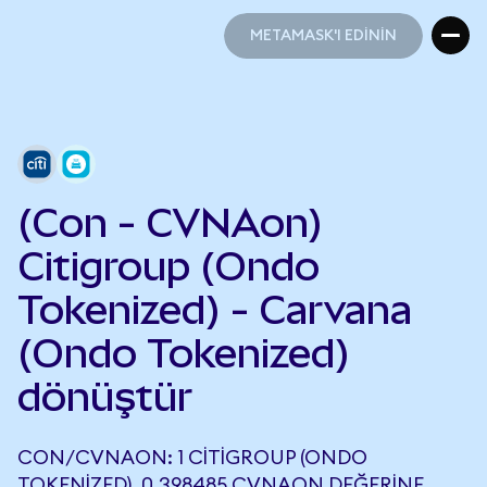
METAMASK'I EDİNİN
METAMASK'I EDİNİN
(Con - CVNAon)
Citigroup (Ondo
Tokenized) - Carvana
(Ondo Tokenized)
dönüştür
CON/CVNAON: 1 CITIGROUP (ONDO
TOKENIZED), 0,398485 CVNAON DEĞERINE