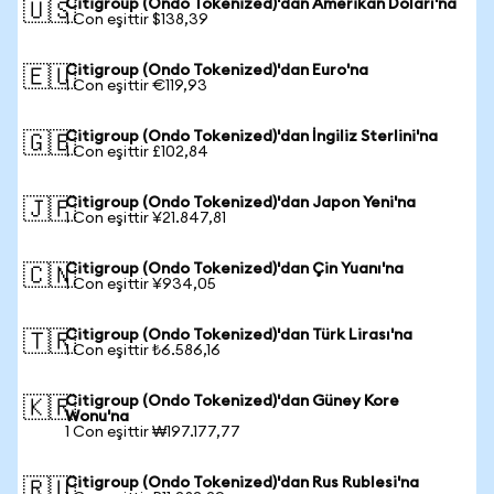
Citigroup (Ondo Tokenized)'dan Amerikan Doları'na
🇺🇸
1 Con eşittir $138,39
Citigroup (Ondo Tokenized)'dan Euro'na
🇪🇺
1 Con eşittir €119,93
Citigroup (Ondo Tokenized)'dan İngiliz Sterlini'na
🇬🇧
1 Con eşittir £102,84
Citigroup (Ondo Tokenized)'dan Japon Yeni'na
🇯🇵
1 Con eşittir ¥21.847,81
Citigroup (Ondo Tokenized)'dan Çin Yuanı'na
🇨🇳
1 Con eşittir ¥934,05
Citigroup (Ondo Tokenized)'dan Türk Lirası'na
🇹🇷
1 Con eşittir ₺6.586,16
Citigroup (Ondo Tokenized)'dan Güney Kore
🇰🇷
Wonu'na
1 Con eşittir ₩197.177,77
Citigroup (Ondo Tokenized)'dan Rus Rublesi'na
🇷🇺