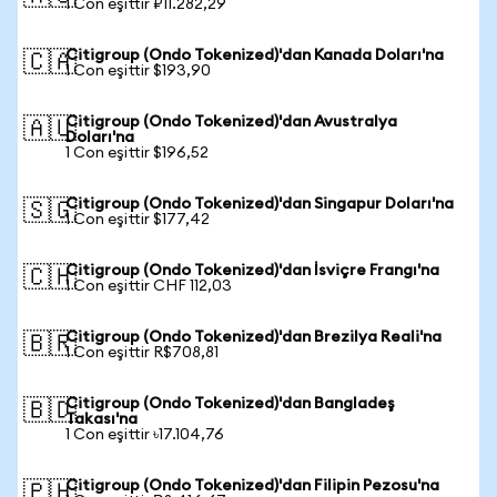
1 Con eşittir ₽11.282,29
Citigroup (Ondo Tokenized)'dan Kanada Doları'na
🇨🇦
1 Con eşittir $193,90
Citigroup (Ondo Tokenized)'dan Avustralya
🇦🇺
Doları'na
1 Con eşittir $196,52
Citigroup (Ondo Tokenized)'dan Singapur Doları'na
🇸🇬
1 Con eşittir $177,42
Citigroup (Ondo Tokenized)'dan İsviçre Frangı'na
🇨🇭
1 Con eşittir CHF 112,03
Citigroup (Ondo Tokenized)'dan Brezilya Reali'na
🇧🇷
1 Con eşittir R$708,81
Citigroup (Ondo Tokenized)'dan Bangladeş
🇧🇩
Takası'na
1 Con eşittir ৳17.104,76
Citigroup (Ondo Tokenized)'dan Filipin Pezosu'na
🇵🇭