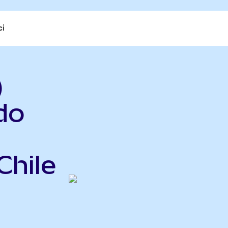
ci
)
do
Chile