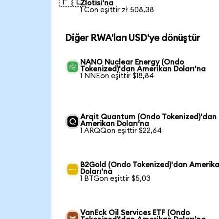
🇵🇱
Zlotisi'na
1 Con eşittir zł 508,38
Diğer RWA'ları USD'ye dönüştür
NANO Nuclear Energy (Ondo
Tokenized)'dan Amerikan Doları'na
1 NNEon eşittir $18,84
Arqit Quantum (Ondo Tokenized)'dan
Amerikan Doları'na
1 ARQQon eşittir $22,64
B2Gold (Ondo Tokenized)'dan Amerik
Doları'na
1 BTGon eşittir $5,03
VanEck Oil Services ETF (Ondo