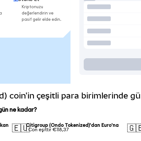
Kriptonuzu
a
değerlendirin ve
pasif gelir elde edin.
) coin'in çeşitli para birimlerinde g
gün ne kadar?
ikan
Citigroup (Ondo Tokenized)'dan Euro'na
🇪🇺
🇬
1 Con eşittir €118,37