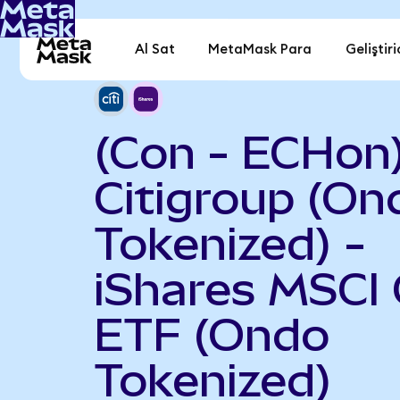
Al Sat
MetaMask Para
Geliştiri
(Con - ECHon
Citigroup (On
Tokenized) -
iShares MSCI 
ETF (Ondo
Tokenized)