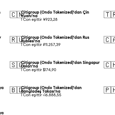
n
Citigroup (Ondo Tokenized)'dan Çin
🇨🇳
🇹
Yuanı'na
1 Con eşittir ¥923,28
y
Citigroup (Ondo Tokenized)'dan Rus
🇷🇺
🇨
Rublesi'na
1 Con eşittir ₽11.257,39
Citigroup (Ondo Tokenized)'dan Singapur
🇸🇬
🇨
Doları'na
1 Con eşittir $174,90
ya
Citigroup (Ondo Tokenized)'dan
🇧🇩
🇵
Bangladeş Takası'na
1 Con eşittir ৳16.888,55
ya