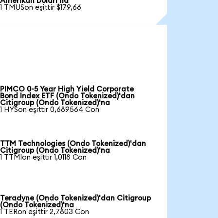
Amerikan Doları'na
1 TMUSon eşittir $179,66
PIMCO 0-5 Year High Yield Corporate
Bond Index ETF (Ondo Tokenized)'dan
Citigroup (Ondo Tokenized)'na
1 HYSon eşittir 0,689564 Con
TTM Technologies (Ondo Tokenized)'dan
Citigroup (Ondo Tokenized)'na
1 TTMIon eşittir 1,0118 Con
Teradyne (Ondo Tokenized)'dan Citigroup
(Ondo Tokenized)'na
1 TERon eşittir 2,7803 Con