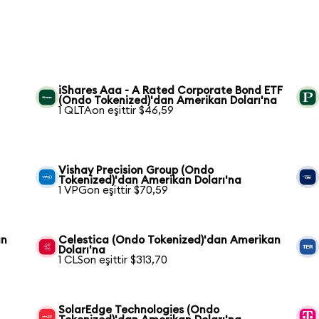
iShares Aaa - A Rated Corporate Bond ETF
(Ondo Tokenized)'dan Amerikan Doları'na
1 QLTAon eşittir $46,59
Vishay Precision Group (Ondo
Tokenized)'dan Amerikan Doları'na
1 VPGon eşittir $70,59
an
Celestica (Ondo Tokenized)'dan Amerikan
Doları'na
1 CLSon eşittir $313,70
SolarEdge Technologies (Ondo