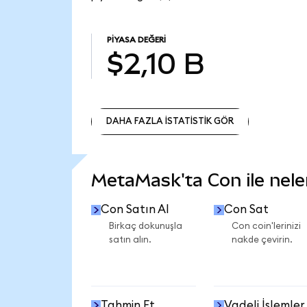
PIYASA DEĞERI
$2,10 B
DAHA FAZLA İSTATİSTİK GÖR
DAHA FAZLA İSTATİSTİK GÖR
MetaMask'ta Con ile neler
Con Satın Al
Con Sat
Birkaç dokunuşla
Con coin'lerinizi
satın alın.
nakde çevirin.
Tahmin Et
Vadeli İşlemler