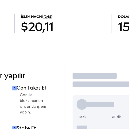
İŞLEM HACMI
(24S)
DOLAŞ
$20,11
1
 yapılır
İşlem Yap
Con Takas Et
Con ile
blokzincirleri
arasında işlem
yapın.
15dk
30dk
Stake Et