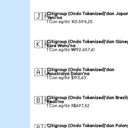
Citigroup (Ondo Tokenized)'dan Japo
🇯🇵
Yeni'na
1 Con eşittir ¥21.594,25
Citigroup (Ondo Tokenized)'dan Güne
🇰🇷
Kore Wonu'na
1 Con eşittir ₩192.657,61
Citigroup (Ondo Tokenized)'dan
🇦🇺
Avustralya Doları'na
1 Con eşittir $193,63
Citigroup (Ondo Tokenized)'dan Brezil
🇧🇷
Reali'na
1 Con eşittir R$697,52
Citigroup (Ondo Tokenized)'dan Polon