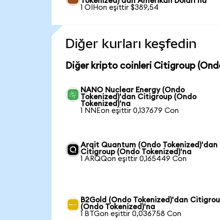
Tokenized)'dan Amerikan Doları'na
1 OIHon eşittir $389,54
Diğer kurları keşfedin
Diğer kripto coinleri Citigroup (Ond
NANO Nuclear Energy (Ondo
Tokenized)'dan Citigroup (Ondo
Tokenized)'na
1 NNEon eşittir 0,137679 Con
Arqit Quantum (Ondo Tokenized)'dan
Citigroup (Ondo Tokenized)'na
1 ARQQon eşittir 0,165449 Con
B2Gold (Ondo Tokenized)'dan Citigro
(Ondo Tokenized)'na
1 BTGon eşittir 0,036758 Con