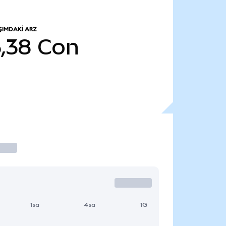
IMDAKI ARZ
5,38
Con
1sa
4sa
1G