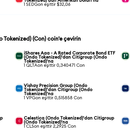
Tokenized)'dan Amerikan Doları'na
1 SEDGon eşittir $32,06
o Tokenized) (Con) coin'e çevirin
iShares Aaa - A Rated Corporate Bond ETF
(Ondo Tokenized)'dan Citigroup (Ondo
Tokenized)'na
1 QLTAon eşittir 0,340471 Con
Vishay Precision Group (Ondo
Tokenized)'dan Citigroup (Ondo
Tokenized)'na
1 VPGon eşittir 0,515858 Con
up
Celestica (Ondo Tokenized)'dan Citigroup
(Ondo Tokenized)'na
1 CLSon eşittir 2,2925 Con