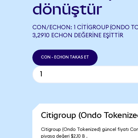
dönüştür
CON/ECHON: 1 CITIGROUP (ONDO TO
3,2910 ECHON DEĞERINE EŞITTIR
CON - ECHON TAKAS ET
Citigroup (Ondo Tokeniz
Citigroup (Ondo Tokenized) güncel fiyatı Co
piyasa değeri $2,10 B .