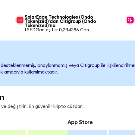
SolarEdge Technologies (Ondo
Tokenized)'dan Citigroup (Ondo
Tokenized)'na
1 SEDGon eşittir 0,234288 Con
desteklenmemiş, onaylanmamış veya Citigroup ile ilişkilendirilmemi
k amacıyla kullanılmaktadır.
in
e değiştirin. En güvenilir kripto cüzdanı.
App Store