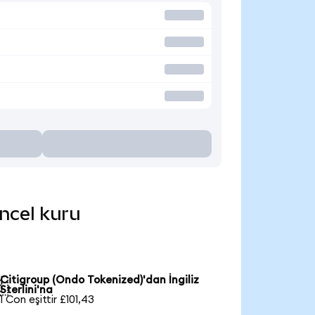
üncel kuru
Citigroup (Ondo Tokenized)'dan İngiliz

Sterlini'na
1 Con eşittir £101,43