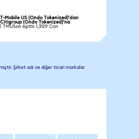
T-Mobile US (Ondo Tokenized)'dan
Citigroup (Ondo Tokenized)'na
1 TMUSon eşittir 1,3129 Con
ştir. Şirket adı ve diğer ticari markalar