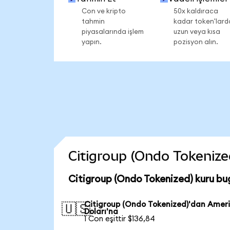
Con ve kripto
50x kaldıraca
tahmin
kadar token'lard
piyasalarında işlem
uzun veya kısa
yapın.
pozisyon alın.
Citigroup (Ondo Tokenized
Citigroup (Ondo Tokenized) kuru bu
Citigroup (Ondo Tokenized)'dan Amer
🇺🇸
Doları'na
1 Con eşittir $136,84