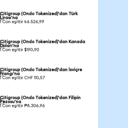
Citigroup (Ondo Tokenized)'dan Türk

Lirası'na
1 Con eşittir ₺6.526,99
Citigroup (Ondo Tokenized)'dan Kanada

Doları'na
1 Con eşittir $190,90
Citigroup (Ondo Tokenized)'dan İsviçre

Frangı'na
1 Con eşittir CHF 110,57
Citigroup (Ondo Tokenized)'dan Filipin

Pezosu'na
1 Con eşittir ₱8.306,96