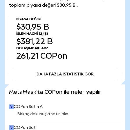
toplam piyasa değeri $30,95 B .
PIYASA DEĞERI
$30,95 B
İŞLEM HACMI
(24S)
$381,22 B
DOLAŞIMDAKI ARZ
261,21
COPon
DAHA FAZLA İSTATİSTİK GÖR
DAHA FAZLA İSTATİSTİK GÖR
MetaMask'ta COPon ile neler yapılır
COPon Satın Al
Birkaç dokunuşla satın alın.
COPon Sat