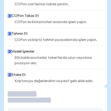
COPon coin'lerinizi nakde çevirin.
COPon Takas Et
COPon ile blokzincirleri arasında işlem yapın.
Tahmin Et
COPon ve kripto tahmin piyasalarında işlem yapın.
Vadeli İşlemler
50x kaldıraca kadar token'larda uzun veya kısa
pozisyon alın.
Stake Et
Kriptonuzu değerlendirin ve pasif gelir elde edin.
İşlem Yap