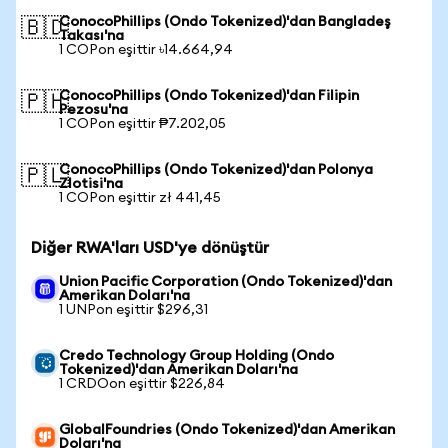
ConocoPhillips (Ondo Tokenized)'dan Bangladeş
🇧🇩
Takası'na
1 COPon eşittir ৳14.664,94
ConocoPhillips (Ondo Tokenized)'dan Filipin
🇵🇭
Pezosu'na
1 COPon eşittir ₱7.202,05
ConocoPhillips (Ondo Tokenized)'dan Polonya
🇵🇱
Zlotisi'na
1 COPon eşittir zł 441,45
Diğer RWA'ları USD'ye dönüştür
Union Pacific Corporation (Ondo Tokenized)'dan
Amerikan Doları'na
1 UNPon eşittir $296,31
Credo Technology Group Holding (Ondo
Tokenized)'dan Amerikan Doları'na
1 CRDOon eşittir $226,84
GlobalFoundries (Ondo Tokenized)'dan Amerikan
Doları'na