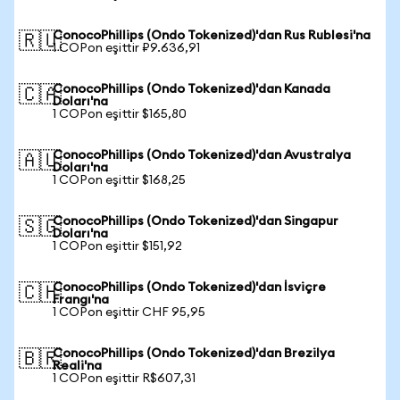
ConocoPhillips (Ondo Tokenized)'dan Rus Rublesi'na
🇷🇺
1 COPon eşittir ₽9.636,91
ConocoPhillips (Ondo Tokenized)'dan Kanada
🇨🇦
Doları'na
1 COPon eşittir $165,80
ConocoPhillips (Ondo Tokenized)'dan Avustralya
🇦🇺
Doları'na
1 COPon eşittir $168,25
ConocoPhillips (Ondo Tokenized)'dan Singapur
🇸🇬
Doları'na
1 COPon eşittir $151,92
ConocoPhillips (Ondo Tokenized)'dan İsviçre
🇨🇭
Frangı'na
1 COPon eşittir CHF 95,95
ConocoPhillips (Ondo Tokenized)'dan Brezilya
🇧🇷
Reali'na
1 COPon eşittir R$607,31