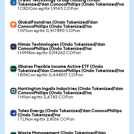
Credo Technology Group Holding (Ondo
Tokenized)'dan ConocoPhillips (Ondo Tokenized)'na
1 CRDOon eşittir 1,9143 COPon
GlobalFoundries (Ondo Tokenized)'dan
ConocoPhillips (Ondo Tokenized)'na
1 GFSon eşittir 0,417890 COPon
Himax Technologies (Ondo Tokenized)'dan
ConocoPhillips (Ondo Tokenized)'na
1 HIMXon eşittir 0,114262 COPon
iShares Flexible Income Active ETF (Ondo
Tokenized)'dan ConocoPhillips (Ondo Tokenized)'na
1 BINCon eşittir 0,448017 COPon
Huntington Ingalls Industries (Ondo Tokenized)'dan
ConocoPhillips (Ondo Tokenized)'na
1 HIIon eşittir 2,6783 COPon
Talen Energy (Ondo Tokenized)'dan ConocoPhillips
(Ondo Tokenized)'na
1 TLNon eşittir 2,8136 COPon
Waste Management (Ondo Tokenized)'dan