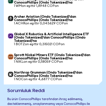
ConocoPhillips (Ondo Tokenized)'na
1 WMon eşittir 1,8948 COPon
Archer Aviation (Ondo Tokenized)'dan
ConocoPhillips (Ondo Tokenized)'na
1 ACHRon eşittir 0,043629 COPon
Global X Robotics & Artificial Intelligence ETF
(Ondo Tokenized)'dan ConocoPhillips (Ondo
Tokenized)'na
1 BOTZon eşittir 0,315021 COPon
Sprott Nickel Miners ETF (Ondo Tokenized)'dan
ConocoPhillips (Ondo Tokenized)'na
1 NIKLon eşittir 0,118059 COPon
Northrop Grumman (Ondo Tokenized)'dan
ConocoPhillips (Ondo Tokenized)'na
1 NOCon eşittir 4,6877 COPon
Sorumluluk Reddi
Bu ürün ConocoPhillips tarafından ihraç edilmemiş,
desteklenmemiş, onaylanmamış veya ConocoPhillips ile