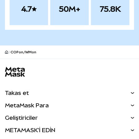
4.7
50M+
75.8K
COPon/WMon
MetaMask site alt bilgisi
Takas et
Takas İşlemleri
MetaMask Para
Tahmin Et
YENİ
Kripto Al
Geliştiriciler
Perps
YENİ
MetaMask Kart
Dökümantasyon
METAMASK'İ EDİN
RWA'lar
mUSD
YENİ
Kontrol Paneli
İşlem Kalkanı