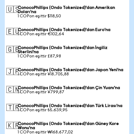
ConocoPhillips (Ondo Tokenized)'dan Amerikan
🇺🇸
Doları'na
1 COPon eşittir $118,50
ConocoPhillips (Ondo Tokenized)'dan Euro'na
🇪🇺
1 COPon eşittir €102,64
ConocoPhillips (Ondo Tokenized)'dan İngiliz
🇬🇧
Sterlini'na
1 COPon eşittir £87,98
ConocoPhillips (Ondo Tokenized)'dan Japon Yeni'na
🇯🇵
1 COPon eşittir ¥18.705,88
ConocoPhillips (Ondo Tokenized)'dan Çin Yuanı'na
🇨🇳
1 COPon eşittir ¥799,87
ConocoPhillips (Ondo Tokenized)'dan Türk Lirası'na
🇹🇷
1 COPon eşittir ₺5.639,95
ConocoPhillips (Ondo Tokenized)'dan Güney Kore
🇰🇷
Wonu'na
1 COPon eşittir ₩168.677,02