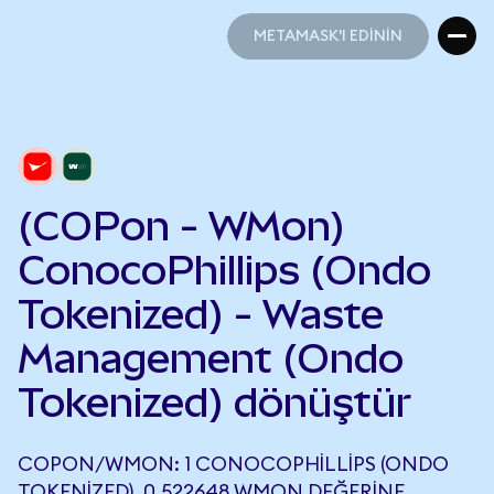
METAMASK'I EDİNİN
METAMASK'I EDİNİN
(COPon - WMon)
ConocoPhillips (Ondo
Tokenized) - Waste
Management (Ondo
Tokenized) dönüştür
COPON/WMON: 1 CONOCOPHILLIPS (ONDO
TOKENIZED), 0,522648 WMON DEĞERINE