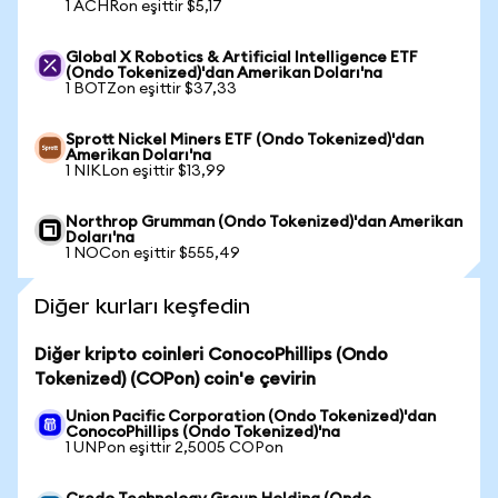
1 ACHRon eşittir $5,17
Global X Robotics & Artificial Intelligence ETF
(Ondo Tokenized)'dan Amerikan Doları'na
1 BOTZon eşittir $37,33
Sprott Nickel Miners ETF (Ondo Tokenized)'dan
Amerikan Doları'na
1 NIKLon eşittir $13,99
Northrop Grumman (Ondo Tokenized)'dan Amerikan
Doları'na
1 NOCon eşittir $555,49
Diğer kurları keşfedin
Diğer kripto coinleri ConocoPhillips (Ondo
Tokenized) (COPon) coin'e çevirin
Union Pacific Corporation (Ondo Tokenized)'dan
ConocoPhillips (Ondo Tokenized)'na
1 UNPon eşittir 2,5005 COPon